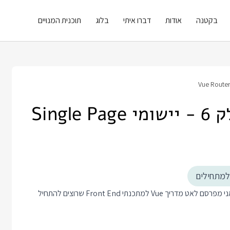
בקטנה
אודות
דברו איתי
בלוג
תוכנית המנויים
מדריך Vue למתחילים - חלק 6 - יישומי Single Page
ויו היא ספריה לפיתוח יישומי צד-לקוח מורכבים. בשבועות האחרונים אני מפרסם לאט מדריך Vue למתכנתי Front End שרוצים להתחיל