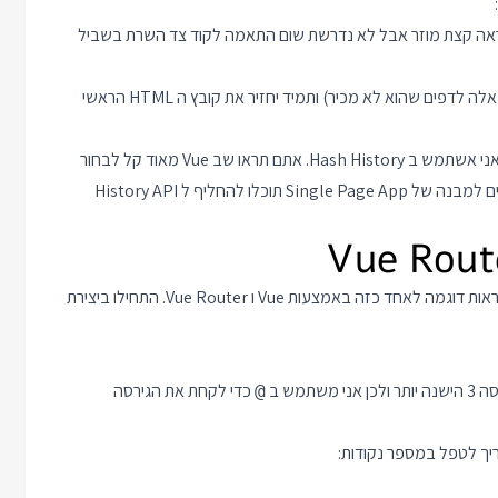
ו יכולים להשתמש במנגנון ה Hash הישן שעדיין עובד. ה URL יראה קצת מוזר אבל לא נדרשת שום התאמה לקוד צד השרת בשביל
אנחנו יכולים לעדכן את קוד צד השרת כך שיענה לכל הבקשות (גם כאלה לדפים שהוא לא מכיר) ותמיד יחזיר את קובץ ה HTML הראשי
בדוגמאות בפוסט זה בשביל לא להתעסק עם שינויים בקוד צד שרת אני אשתמש ב Hash History. אתם תראו שב Vue מאוד קל לבחור
בין השניים, וכשתרגישו מוכנים לשנות את קוד צד השרת כך שגם יתאים למבנה של Single Page App תוכלו להחליף ל History API
אחרי כל מה שדיברנו על Single Page Applications הגיע הזמן לראות דוגמה לאחד כזה באמצעות Vue ו Vue Router. התחילו ביצירת
כדי לקחת את הגירסה
@