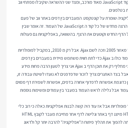
מצד אחד שיפורים ביכולות של דפדפנים איפשרו לכתוב יישומים עם קוד JavaScript מאוד מורכב, ומצד שני ההשראה שקיבלו מפתחי ווב
יקציה שומרת על קונטקסט. המעברים בין דפים באתר ווב של פעם
כללו טעינה של קובץ HTML חדש ואיתו קבצי CSS ו JavaScript וגם הרצה מחדש של כל קוד ה JavaScript של העמוד. זה אומר שבין
הדף החדש וקוטעים את הרצף. בהשוואה, באפליקציות גם פעולות
בתוך דפדפן הקונספט של שינוי רק חלקים מהעמוד היה בשימוש עוד מאזור 2005 וזכה לשם Ajax. אבל רק מ 2010, במקביל לפופולריות
של אפליקציות במובייל, מתכנתים החלו לחשוב ברצינות על שינוי העמוד כולו ב Ajax כדי לתת חווית משתמש מיידית במעברים בין דפים.
שינוי זה מביא איתו גם הזדמנויות וגם אתגרים: בצד ההזדמנויות כשאני מחליף רק את תוכן הדף ב Ajax אני צריך לטעון הרבה פחות מידע
ואת כל הקבצים שסביבו); אבל בצד האתגרים צריך לזכור שדפדפנים לא נועדו לשיטת עבודה זו,
ל עושה דפדפן כדוגמת אפשרות לדפדוף אחורה בדפים, אפשרות לשמירת דף מסוים
מוד אבל גלילה לראש העמוד במעבר בין עמודים ומשימות נוספות
גמת פיתוח Web Applications החלה לצבור פופולריות אבל אז עוד היה קשה לבנות אפליקציות כאלה כי רוב כלי
הפיתוח והספריות שהיו בשימוש נועדו לבניית אתרים - בהם קובץ HTML מייצג דף באתר וגלישה לדף אחר מחייבת מעבר לקובץ HTML
תה להפוך את תהליך פיתוח ה"אפליקציה" להרבה יותר קל ולדאוג