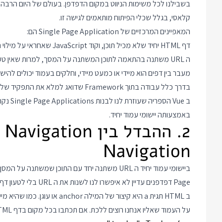
קלאסי, בגלל שכלי הפיתוח מותאמים לגישה זו.
המאפיינים המרכזיים של Single Page Application הם:
דף HTML יחיד שלא מכיל תוכן, וקוד JavaScript שאחראי על מילוי התוכן עצמו.
ה URL משתנה בהתאמה לתוכן המשתנה על המסך, למרות שאין טעינה של דף HTML חדש.
מעבר בין דפים הוא מיידי או כמעט מיידי, וחלקים בעמוד יכולים להי
בדרך כלל עבודה בתוך Framework שדואג למלא את התפקיד של הדפדפן כשעברנו לגישה זו.
באמצעותה יישומי עמוד יחיד.
Navigation
Page דפדפנים עדיין לא איפשרו לנו לשנות את ה URL בלי לטעון דף חדש. בשביל להתמודד עם זה השתמשנו ב"מעקף" שנקרא Hash.
ב HTML תגית a היא קיצור של המי
על העמוד שאליו אנחנו רוצים ללכת. אם תכתבו בכל מקום בדף HTML את התוכן: