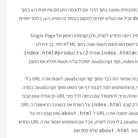
שיוביל לדף ה HTML הזה ולנקודה הספציפית tasks בתוך הדף. אם לדוגמה כתבתם את תגית ה a בתוך
יוביל את הגולש ישירות למקום בעמוד בו מופיע ה a, כלומר ישירות
d
שינוי ה Hash היה הדרך היחידה שהיתה לנו לשנות את ה URL בלי לחייב גישה מחדש לשרת, ולכן קונספט ראשון של Single Page
ואפילו
.
index.html#products/2
index.html#c
בכל אחד מהמקרים הדפדפן יפנה לשרת כדי למשוך את הקובץ index.html, וקוד JavaScript יסתכל על ה Hash וימלא את התוכן
. במנגנון זה אפשר היה כבר מתוך קוד JavaScript לשנות את ה URL בלי
שנצטרך פניה לשרת, ולכן אני יכול להשתמש ב URL-ים רגילים לגמרי, וכשמשתמש רוצה לעבור דף אני פשוט מתוך JavaScript בצורה
יזומה משנה את ה URL. עכשיו נוצרה בעיה חדשה שהיא צד השרת - שהיה צריך להתמודד עם כניסה לכל מיני URL-ים אפילו שאין קבצי
על השרת ואז בטעינה הראשונה ה URL
index.html
(ואין קובץ כזה על
about.html
השרת). עכשיו עד לפה הכל עובד כי שינוי ה URL בוצע רק בקוד JavaScript בלי פניה לשרת, אבל אם משתמש ישמור את ה URL החדש
נתיב
שלא קיים שם.
about.html