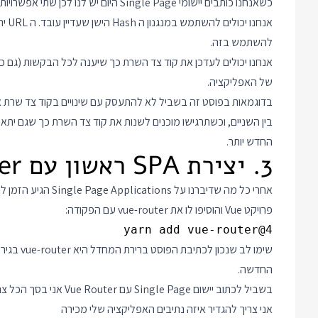
כשאנחנו כותבים יישומי Single Page היום יש לנו לכן שתי אפשרויות:
אנחנ
להשתמש בזה.
של האפליקציה.
החדש יותר.
3. יצירת SPA ראשון עם Vue Router
פרויקט Vue והוסיפו לו את vue-router עם הפקודה:
yarn add vue-router@4

שימו לב שנכון לכתיבת הפוסט ברירת המחדל היא vue-router בגירסה 3 הישנה יותר ולכן אני משתמש ב
החדשה.
בשביל לכתוב יישום Single Page עם Vue Router אני בסך הכל צריך לטפל במספר נקודות:
אני צריך להגדיר איזה נתיבים האפליקציה שלי מכירה