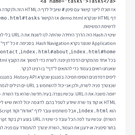
<a name="tasks">Tasks</a>

אז תוכלו לייצר קישור עם סימן
#
דף HTML שנקרא demo.html אז הקישור
emo.html#tasks
לרשימת המשימות.
Application שנוצר נקרא Hash Navigation. בסכימה זו כל "דף" ביישום הוא פשוט Hash שונה בתוך HTML יחיד. כך יהיו לנו
,
,
ontact
index.html#about
index.html#home
שאנחנו רואים בעמוד כדי להתאים ל"דף" בו רצינו לבקר.
לימים דפדפנים הוסיפו תמיכה במנגנון שנקרא
History API
HTML או קוד צד שרת שיודע לטפל בהם. לדוגמה יכול להיות שיש לי רק קובץ
הוא
, אבל משתמש עובר לדף "אודות" וקוד JavaScript משנה את ה URL ל
index.html
בתור סימניה או ירענן את העמוד, השרת יצטרך להתמודד עם פניה ל