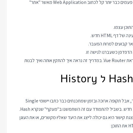
בשבילנו לכל משימות הניווט במקום הדפדפן. בעולם של היום הרבה פעמים כבר יותר קל לכתוב Web Application מאשר "אתר"
שאר קבועים למרות המעבר.
ב Vue הספריה שעוזרת לנו לבנות Single Page Applications נקראת Vue Router. במדריך זה נראה איך להתקין אותה ואיך לבנות
2. ההבדל בין Hash Navigation ל History
ביישומי עמוד יחיד ה URL משתנה יחד עם התוכן שמשתנה על המסך, אבל תקופה ארוכה ובזמן שמתכנתים כבר כתבו יישומי Single
לה anchor או עוגן. כמו שהיא מייצגת קישור היא גם יכולה לייצג את היעד שאליו מקשרים, או את העוגן