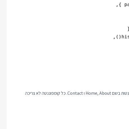
לאחר מכן נמשיך ליצירת הקומפוננטות: בקוד אני מתיחס ל-3 קומפוננטות בשם Home, About ו Contact. כל קומפוננטה לא צריכה