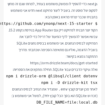
next.js כדי להוסיף לו ממשק משתמש בעתיד, למרות שגם זה מחוץ
לסקופ של פוסט זה. בשביל ליצור פרויקט next חדש אני משתמש
בתבנית שכבר יצרתי מראש באופן הבא:
$ npx create-next-app@latest . -e https://github.com/ynonp/next-15-starter

הקוד יוצר תבנית לפרויקט ריק עם App Router בגירסת נקסט 15.2.
עכשיו אפשר להמשיך לדף התיעוד של דריזל כדי לחבר את
הפרויקט לבסיס הנתונים. אני משתמש בבסיס נתונים SQLite
בשביל הדוגמה, ואליו גם מתאימה הסכימה שכתבתי. מדריך
ההתקנה נמצא בקישור:
https://orm.drizzle.team/docs/get-started
ואלה עיקרי הדברים עבור SQLite. תחילה מתקינים את הספריות:
npm i -D drizzle-kit tsx

לאחר מכן יוצרים קובץ
שמגדיר את הנתיב לבסיס הנתונים
.env
(זכרו ש SQLite הוא בסך הכל קובץ יחיד), למשל אני משתמש ב:
DB_FILE_NAME=file:local.db
