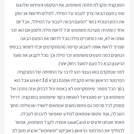
הפונקציה מקבלת מזהה משתמש, את הטקסט והפירוש שלו וגם
מתי בפעם הבאה צריך לעבור על המילה. למילים חדשות אני נותן
את הזמן הנוכחי בתור "הפעם הבאה לעבור על המילה", אבל יום
אחד כשתהיה מערכת משתמש יוכל לראות מילה ולסמן אם הוא זכר
אותה או לא, ואז כשזוכרים מילה נוכל לדחות את הפעם הבאה
שצריך לראות אותה לשבוע קדימה (והמתקדמים יוכלו לשמור בבסיס
הנתונים כמה פעמים משתמש זכר מילה וכך נוכל לקבוע את מועד
הריענון הבא כל פעם למועד רחוק יותר).
לפני שנתקדם בואו נעצור רגע לדבר על החתימה של הפונקציה:
הפרמטר הראשון שהיא מקבלת אומנם נקרא
אבל הוא
userId
בסך הכל מספר. טייפסקריפט לא באמת יכול לבדוק שזה מזהה של
משתמש וכך יש פוטנציאל לטעויות בקוד שישתמש בפונקציה. דריזל
מספק לכל סכימה גם טיפוס נתונים שמתאים לשורה שנשלפה מתוך
הטבלה, ועוד טיפוס שמתאים למידע שאפשר להכניס לטבלה.
מאחר ואנחנו יודעים ש saveCard אמורה לקבל משתמש, אפשר
להחליף את הפרמטר הראשון באוביקט "משתמש" שהגיע מטבלת