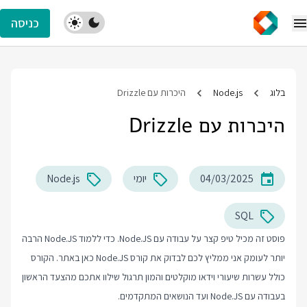
כניסה
בלוג
Node.js
היכרות עם Drizzle
היכרות עם Drizzle
04/03/2025
יומי
Node.js
SQL
פוסט זה מכיל טיפ קצר על עבודה עם Node.JS. כדי ללמוד Node.JS הרבה
יותר לעומק אני ממליץ לכם לבדוק את
קורס Node.JS
כאן באתר. הקורס
כולל עשרות שיעורי וידאו מוקלטים והמון תרגול שילוו אתכם מהצעד הראשון
בעבודה עם Node.JS ועד הנושאים המתקדמים.