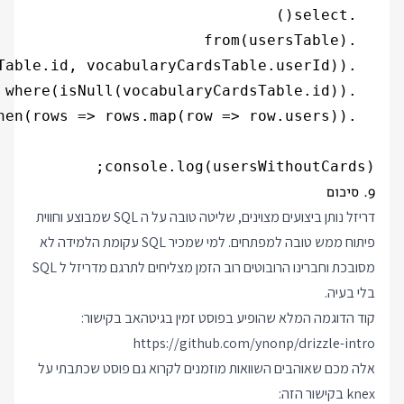
console.log(usersWithoutCards);

9. סיכום
דריזל נותן ביצועים מצוינים, שליטה טובה על ה SQL שמבוצע וחווית
פיתוח ממש טובה למפתחים. למי שמכיר SQL עקומת הלמידה לא
מסובכת וחברינו הרובוטים רוב הזמן מצליחים לתרגם מדריזל ל SQL
בלי בעיה.
קוד הדוגמה המלא שהופיע בפוסט זמין בגיטהאב בקישור:
https://github.com/ynonp/drizzle-intro
אלה מכם שאוהבים השוואות מוזמנים לקרוא גם פוסט שכתבתי על
knex בקישור הזה: