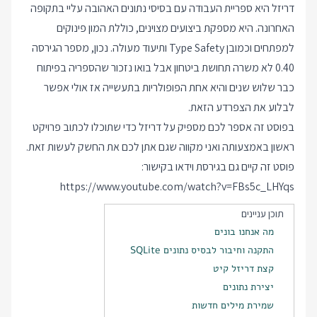
דריזל היא ספריית העבודה עם בסיסי נתונים האהובה עליי בתקופה
האחרונה. היא מספקת ביצועים מצוינים, כוללת המון פינוקים
למפתחים וכמובן Type Safety ותיעוד מעולה. נכון, מספר הגירסה
0.40 לא משרה תחושת ביטחון אבל בואו נזכור שהספריה בפיתוח
כבר שלוש שנים והיא אחת הפופולריות בתעשייה אז אולי אפשר
לבלוע את הצפרדע הזאת.
בפוסט זה אספר לכם מספיק על דריזל כדי שתוכלו לכתוב פרויקט
ראשון באמצעותה ואני מקווה שגם אתן לכם את החשק לעשות זאת.
פוסט זה קיים גם בגירסת וידאו בקישור:
https://www.youtube.com/watch?v=FBs5c_LHYqs
תוכן עניינים
מה אנחנו בונים
התקנה וחיבור לבסיס נתונים SQLite
קצת דריזל קיט
יצירת נתונים
שמירת מילים חדשות