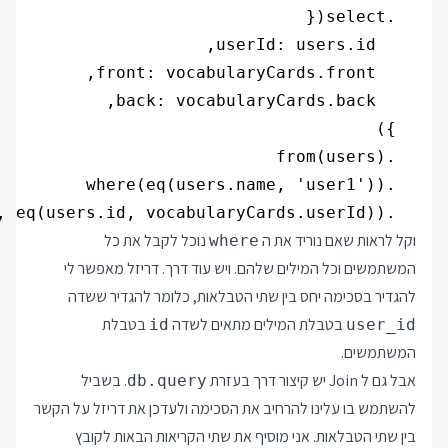
  .innerJoin(vocabularyCards, eq(users.id, vocabularyCards.userId))

וקל לראות שאם נוריד את ה
נוכל לקבל את כל
where
המשתמשים וכל המילים שלהם. ויש עוד דרך. דריזל מאפשר לי
להגדיר בסכימה יחס בין שתי הטבלאות, כלומר להגדיר ששדה
בטבלת המילים מתאים לשדה
בטבלת
id
user_id
המשתמשים.
אבל גם ל Join יש קיצור דרך בעזרת
. בשביל
db.query
להשתמש בו עלינו להרחיב את הסכימה ולעדכן את דריזל על הקשר
בין שתי הטבלאות. אני מוסיף את שתי הקריאות הבאות לקובץ