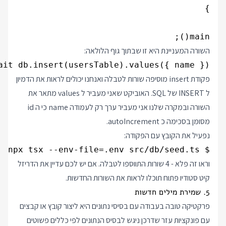
main();

השורה המעניינת היא זו שבתוך גוף הלולאה:
ait db.insert(usersTable).values({ name })

פקודת insert מוסיפה שורות לטבלה ואנחנו יכולים לראות את הדמיון
ל INSERT של SQL. האוביקט שאני מעביר ל values מתאר את
השורה ובמקרה שלנו אני מעביר ערך רק לעמודה name כי ה id
מסומן בסכימה כ autoIncrement.
נפעיל את הקובץ עם הפקודה:
$ npx tsx --env-file=.env src/db/seed.ts

וראו זה פלא - 4 שורות התווספו לטבלה. אם יש לכם עדיין את הדריזל
קיט סטודיו פתוח תוכלו לראות את השורות החדשות.
5. שמירת מילים חדשות
פרקטיקה טובה בעבודה עם בסיסי נתונים היא ליצור קובץ או קבצים
עם פונקציות עזר שדרכן ניגש לבסיס הנתונים לפי כללים פשוטים