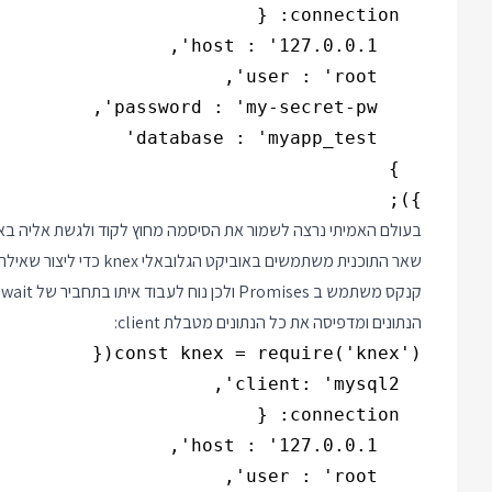
});

בעולם האמיתי נרצה לשמור את הסיסמה מחוץ לקוד ולגשת אליה ב
שאר התוכנית משתמשים באוביקט הגלובאלי knex כדי ליצור שאילתות ולהריץ אותן מול בסיס הנתונים שבחרתם.
הנתונים ומדפיסה את כל הנתונים מטבלת client: