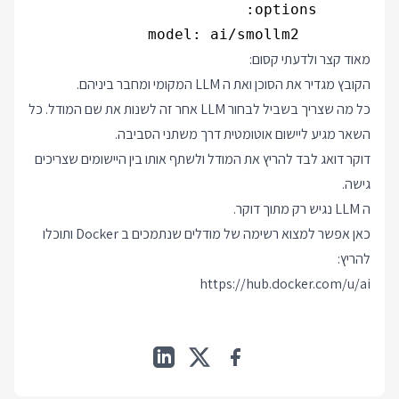
        model: ai/smollm2

מאוד קצר ולדעתי קסום:
הקובץ מגדיר את הסוכן ואת ה LLM המקומי ומחבר ביניהם.
כל מה שצריך בשביל לבחור LLM אחר זה לשנות את שם המודל. כל
השאר מגיע ליישום אוטומטית דרך משתני הסביבה.
דוקר דואג לבד להריץ את המודל ולשתף אותו בין היישומים שצריכים
גישה.
ה LLM נגיש רק מתוך דוקר.
כאן אפשר למצוא רשימה של מודלים שנתמכים ב Docker ותוכלו
להריץ:
https://hub.docker.com/u/ai