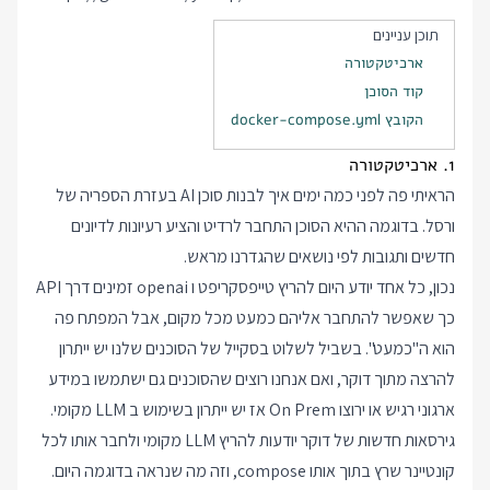
תוכן עניינים
ארכיטקטורה
קוד הסוכן
הקובץ docker-compose.yml
1. ארכיטקטורה
הראיתי פה לפני כמה ימים
איך לבנות סוכן AI בעזרת הספריה של
ורסל
. בדוגמה ההיא הסוכן התחבר לרדיט והציע רעיונות לדיונים
חדשים ותגובות לפי נושאים שהגדרנו מראש.
נכון, כל אחד יודע היום להריץ טייפסקריפט ו openai זמינים דרך API
כך שאפשר להתחבר אליהם כמעט מכל מקום, אבל המפתח פה
הוא ה"כמעט". בשביל לשלוט בסקייל של הסוכנים שלנו יש ייתרון
להרצה מתוך דוקר, ואם אנחנו רוצים שהסוכנים גם ישתמשו במידע
ארגוני רגיש או ירוצו On Prem אז יש ייתרון בשימוש ב LLM מקומי.
גירסאות חדשות של דוקר יודעות להריץ LLM מקומי ולחבר אותו לכל
קונטיינר שרץ בתוך אותו compose, וזה מה שנראה בדוגמה היום.