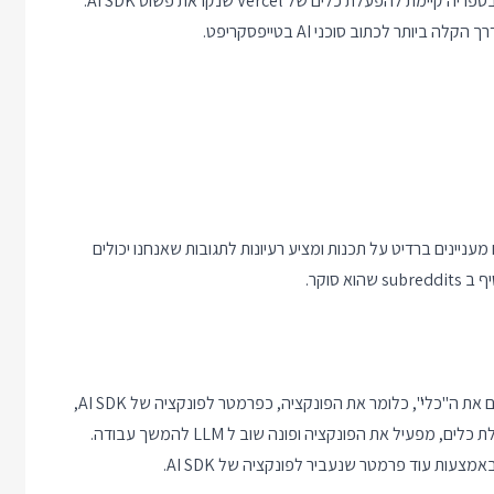
. היום לא אבנה את המנגנון מאפס אלא אשתמש בספריה קיימת להפעלת כלים של Vercel שנקראת פשוט AI SDK.
ר לכתוב סוכני AI בטייפסקריפט.
 מעניינים ברדיט על תכנות ומציע רעיונות לתגובות שאנחנו יכולים
 סוקר.
זכרו ש"שימוש בכלים" זה בסך הכל הפעלת פונקציה. אנחנו מעבירים את ה"כלי", כלומר את הפונקציה, כפרמטר לפונקציה של AI SDK,
והפריימוורק פונה ל LLM, מפענח את התשובה, מזהה בקשה להפעלת כלים, מפעיל את הפונקציה ופונה שוב ל LLM להמשך עבודה.
ות עוד פרמטר שנעביר לפונקציה של AI SDK.