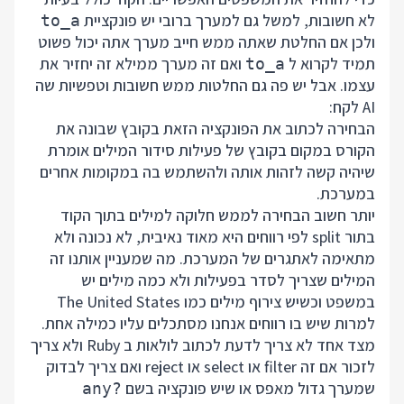
לא חשובות, למשל גם למערך ברובי יש פונקציית
to_a
ולכן אם החלטת שאתה ממש חייב מערך אתה יכול פשוט
תמיד לקרוא ל
ואם זה מערך ממילא זה יחזיר את
to_a
עצמו. אבל יש פה גם החלטות ממש חשובות וטפשיות שה
AI לקח:
הבחירה לכתוב את הפונקציה הזאת בקובץ שבונה את
הקורס במקום בקובץ של פעילות סידור המילים אומרת
שיהיה קשה לזהות אותה ולהשתמש בה במקומות אחרים
במערכת.
יותר חשוב הבחירה לממש חלוקה למילים בתוך הקוד
בתור split לפי רווחים היא מאוד נאיבית, לא נכונה ולא
מתאימה לאתגרים של המערכת. מה שמעניין אותנו זה
המילים שצריך לסדר בפעילות ולא כמה מילים יש
במשפט וכשיש צירוף מילים כמו The United States
למרות שיש בו רווחים אנחנו מסתכלים עליו כמילה אחת.
מצד אחד לא צריך לדעת לכתוב לולאות ב Ruby ולא צריך
לזכור אם זה filter או select או reject ואם צריך לבדוק
שמערך גדול מאפס או שיש פונקציה בשם
any?