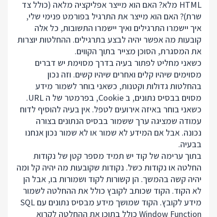
HTML מלא? האם הוא מייצר אפליקציה מלאה (כולל צד
שרת)? האם הוא מייצר את התרגיל בפורמט פנימי שלי,
איך יישמרו התרגילים ואיך יישמרו התשובות, כל אלה
קובעות מה אפשר יהיה לבצע בתרגילים. ההחלטות יוצרות
את המסגרת, הסוכן מצייר בתוך הקווים.
כשאני מחליט לפתור בעיה בדרך מסוימת יש דברים
מסוימים שיהיו קלים ואחרים שיהיו קשים. וזה נכון
בהחלטות גדולות וקטנות, כשאני בוחר לשמור מידע
מסוים בבסיס נתונים, ב Cookie, בפרמטר של ה URL.
כשאני בוחר באיזה אירועים לטפל. אין בעיה להוסיף לדוח
עמודה שמציגה ערך ששמור בבסיס הנתונים בצורה
נכונה. אבל אם המידע לא שמור או לא שמור נכון אנחנו
בבעיה.
בתוך ערימה של קוד יש תמיד מספר קטן של נקודות
החלטה או נקודות כשל. נקודות שקובעות מה יהיה קל ומה
יהיה קשה בהמשך. הן קשורות לקוד ושמורות בו, אבל הן
לא הקוד. הקוד שכותב לקובץ כולל את ההחלטה לשמור
מידע לקובץ. הקוד שמושך מידע מבסיס נתונים עם SQL
Window Function כולל בתוכו את ההחלטה לקרוא