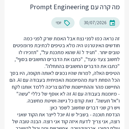
מה קרה עם Prompt Engineering
30/07/2026
יומי
זה נראה כמו לפני נצח אבל האמת שרק לפני כמה
חודשים האינטרנט היה מלא בטיפים לכתיבת פרומפטים
טובים יותר. "תגיד ל AI שהוא מתכנת על", "תזכירו לו
לחשוב צעד-צעד", "כתבו את הדברים החשובים בסוף",
"כתבו את הדברים החשובים בהתחלה".
הטיפים האלה, למרות שהיו נכונים לאותה תקופה, היו בסך
הכל הסחת דעת מהמיומנות האמיתית בעבודה עם AI. הם
התיישנו מהר וההתיישנות שלהם צריכה ללמד אותנו לקח
- מיומנות בעבודה עם AI זה לא אוסף של כללי "עשה"
ו"אל תעשה". זאת קודם כל גישה ושיטת מחשבה.
ויש רק שני דברים שחשוב לשפר כאן:
הנדסת תוכנה - בשביל ש AI יוכל לייצר את הקוד שאני
רוצה, אני צריך לדעת איזה קוד אני רוצה. הבנה טובה של
עולם התוכן, ארכיטקטורה, אפשרויות ומה יכול להישבר