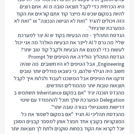
היא הכרחית כדי לקבל תוצאה טובה מ AI. אתם רוצים
להיות במקום שכש AI מייצר קוד אתם קוראים את הקוד
הזה ויכולים להגיד "זאת לא הגישה הנכונה" או "זאת לא
המערכת שרציתי".
הנדסת התהליך - מה הבעיות בקוד ש AI יצר למערכת
שלי? מה גרם ל AI לייצר את הבעיות האלה? מה אני יכול
לעשות כדי לצמצם את הבעיות ולקבל קוד טוב יותר?
הנדסת התהליך הולידה את הטיפים של Prompt
Engineering, אבל הטיפים לא היו חשובים. מה שהיה
חשוב היה הגילוי שלהם, כי כשבאו מודלים יותר טובים
זרקנו את הטיפים אבל המשכנו לעבוד ולגלות איך לקבל
תוצאות טובות יותר מהמודלים החדשים.
מהנדס תוכנה יגיד "אם במקום Inheritance תשתמש ב
Delegation המערכת שלך תוכל להתמודד עם שינוי
דרישות פוטנציאלי בצורה טובה יותר".
מהנדסת תהליכי AI תגיד "אם במקום לשמור את כל
הפונקציות בקובץ אחד תפצל אותן למספר קבצים הסוכן
יוכל לקרוא את הקוד בפחות טוקנים ולתת לך תוצאות יותר