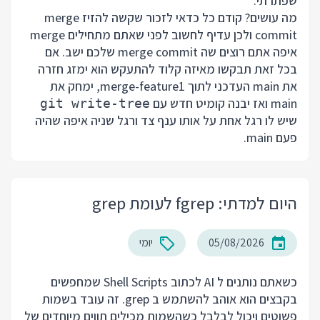
שפתרתי.
מה עושים? קודם כל כדאי לזכור שקשה להזיז merge
commit ולכן עדיף לחשוב לפני שאתם מתחילים merge
איפה אתם רוצים שה merge commit שלכם ישב. אם
בכל זאת תבקשו מאיזה קלוד להתעקש הוא ימזג חזרה
את main העדכני לתוך merge-feature1, ימחק את
main ואז יבנה קומיט חדש עם
git write-tree
שיש לו רגל אחת על אותו ענף צד ורגל שניה איפה שהיה
פעם main.
היום למדתי: fgrep לעומת grep
05/08/2026
יומי
כשאתם נותנים ל AI לכתוב Shell Scripts שמחפשים
בקבצים הוא אוהב להשתמש ב grep. זה עובד בשמות
פשוטים ויכול לבלבל כשהשמות מכילים תווים מיוחדים של