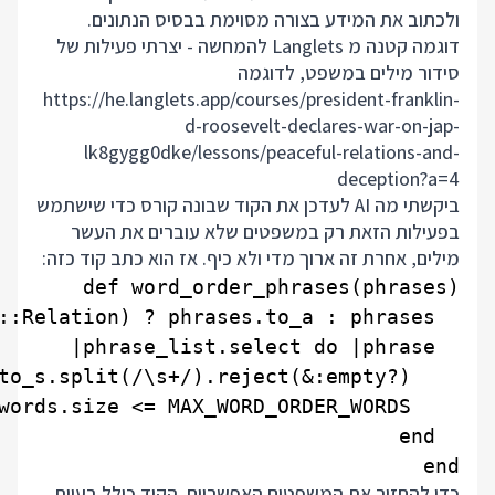
ולכתוב את המידע בצורה מסוימת בבסיס הנתונים.
דוגמה קטנה מ Langlets להמחשה - יצרתי פעילות של
סידור מילים במשפט, לדוגמה
https://he.langlets.app/courses/president-franklin-
d-roosevelt-declares-war-on-jap-
lk8gygg0dke/lessons/peaceful-relations-and-
deception?a=4
ביקשתי מה AI לעדכן את הקוד שבונה קורס כדי שישתמש
בפעילות הזאת רק במשפטים שלא עוברים את העשר
מילים, אחרת זה ארוך מדי ולא כיף. אז הוא כתב קוד כזה:
end

כדי להחזיר את המשפטים האפשריים. הקוד כולל בעיות