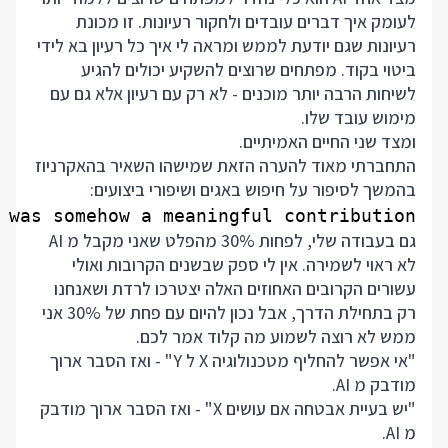
לעומק איך דברים עובדים ולחקור רעיונות. זו מכונת
רעיונות שגם יודעת לממש ומראה לי איך כל רעיון בא לידי
ביטוי בקוד. מפתחים שרוצים להשקיע יכולים להגיע
לשיחות הרבה יותר מוכנים - לא רק עם רעיון אלא גם עם
מימוש עובד שלו.
ומצד שני החיים האמיתיים.
התחברתי מאוד להערה הזאת שמישהו השאיר בהאקרניוז
בהמשך לסיפור על חיפוש באגים ושיפורי ביצועים:
was somehow a meaningful contribution.

גם בעבודה שלי, לפחות 30% מהפלט שאני מקבל מ AI
לא ראוי לשמירה. אין לי ספק שבשנים הקרובות ואולי
עשורים הקרובים האחוזים האלה יצטרכו לרדת ושאנחנו
רק בתחילת הדרך, אבל נכון להיום עם פחת של 30% אני
ממש לא רוצה לשמוע מה קלוד אמר לכם.
"אי אפשר להחליף מטכנולוגיה X ל Y" - ואז הסבר ארוך
מודבק מ AI.
"יש בעיית אבטחה אם עושים X" - ואז הסבר ארוך מודבק
מ AI.