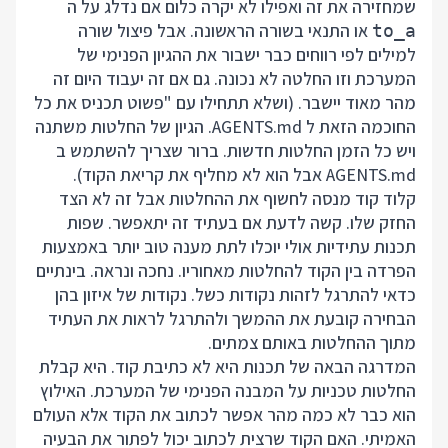
שמחזירה את זה ואפילו לא יקרה כלום אם נדלג על ה
או התנאי בשורה הראשונה. אבל פיצול שורה
to_a
למילים לפי רווחים כבר ישבור את ההגיון הפנימי של
המערכת וזו החלטה לא נכונה. גם אם זה יעבוד היום זה
מהר מאוד יישבר. (ושלא תתחילו עם "פשוט תכניס את כל
החוכמה הזאת ל AGENTS.md. הגיון של החלטות משתנה
ויש כל הזמן החלטות חדשות. ברור שצריך להשתמש ב
AGENTS.md אבל הוא לא מחליף את קריאת הקוד).
קלוד קוד מנסה לחשוף את ההחלטות אבל זה לא הצד
החזק שלו. קשה לדעת אם בעתיד זה יתאפשר. שפות
תכנות עתידיות אולי יוכלו לתת מענה טוב יותר באמצעות
הפרדה בין הקוד להחלטות מאחוריו. נחכה ונראה. בינתיים
כדאי להתרגל לזהות נקודות כשל. נקודות של איזון בהן
הבחירה קובעת את ההמשך ולהתרגל לראות את העתיד
מתוך ההחלטות באותם צמתים.
המדרגה הבאה של תכנות היא לא כתיבת קוד. היא קבלת
החלטות טכניות על המבנה הפנימי של המערכת. האילוץ
הוא כבר לא כמה מהר אפשר לכתוב את הקוד אלא העולם
האמיתי. האם הקוד שרצית לכתוב יכול לפתור את הבעיה