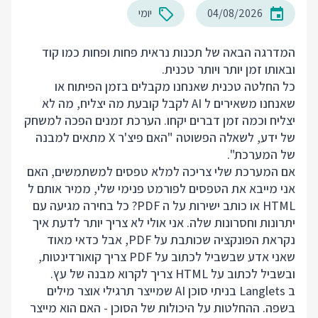
04/08/2026
יומי
המדרגה הבאה של תכנות נראית פחות ופחות כמו קוד
ובאותו זמן יותר ויותר טכנית.
כל החלטה טכנית שאנחנו מקבלים בזמן הפיתוח או
שאנחנו משאירים ל AI לקבל קובעת מה יצליח, מה לא
יצליח וכמה זמן דברים יקחו. הערכת זמנים הפכה למשחק
של ידע, לשאלה הפשוטה "האם פיצ'ר X מתאים למבנה
של המערכת".
אם המערכת שלי צריכה למלא טפסים למשתמשים, האם
אני מייבא את הטפסים לפורמט פנימי שלי, ממיר אותם ל
HTML או כותב ישירות על ה PDF? כל בחירה מגיעה עם
יתרונות וחסרונות שלה. אני אולי לא צריך יותר לדעת איך
נקראת הפונקציה שכותבת על PDF, אבל כדאי מאוד
שאני אדע שבשביל לכתוב על PDF צריך קואורדינטות,
ובשביל לכתוב על HTML צריך לקרוא מבנה של עץ.
ב Langlets בניתי סוכן AI שמייצר תרגילי אוצר מילים
בשפה. ההחלטות על היכולות של הסוכן - האם הוא מייצר