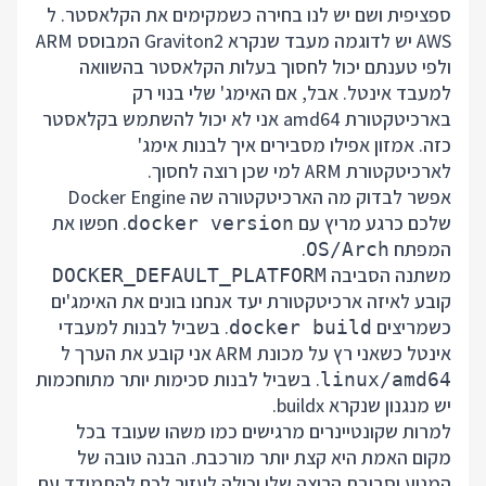
ספציפית ושם יש לנו בחירה כשמקימים את הקלאסטר. ל
AWS יש לדוגמה מעבד שנקרא Graviton2 המבוסס ARM
ולפי טענתם יכול לחסוך בעלות הקלאסטר בהשוואה
למעבד אינטל. אבל, אם האימג' שלי בנוי רק
בארכיטקטורת amd64 אני לא יכול להשתמש בקלאסטר
כזה. אמזון אפילו מסבירים
איך לבנות אימג'
לארכיטקטורת ARM
למי שכן רוצה לחסוך.
אפשר לבדוק מה הארכיטקטורה שה Docker Engine
שלכם כרגע מריץ עם
. חפשו את
docker version
המפתח
.
OS/Arch
משתנה הסביבה
DOCKER_DEFAULT_PLATFORM
קובע לאיזה ארכיטקטורת יעד אנחנו בונים את האימג'ים
כשמריצים
. בשביל לבנות למעבדי
docker build
אינטל כשאני רץ על מכונת ARM אני קובע את הערך ל
. בשביל לבנות סכימות יותר מתוחכמות
linux/amd64
יש מנגנון שנקרא
buildx
.
למרות שקונטיינרים מרגישים כמו משהו שעובד בכל
מקום האמת היא קצת יותר מורכבת. הבנה טובה של
המנוע וסביבת הריצה שלו יכולה לעזור לכם להתמודד עם