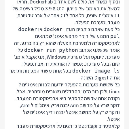
ובסוף מאחד את כולם לשם אחד ב Dockerhub. תראו
למשל את האימג' של
פייתון
. התג 3.9.8 מכיל רשימה של
11 אימג'ים שונים, כל אחד לזוג אחר של ארכיטקטורת
מעבד ומערכת הפעלה.
כל פעם שאתם כותבים
או
docker
docker run
המנוע של דוקר מחפש אימג' שמתאים
pul
לארכיטקטורה ולמערכת הפעלה שהוא רץ בה כרגע. זה
אומר שכשאני אכתוב
על
docker run python
מערכת לינוקס ועל מערכת Windows, אני אקבל אימג'
שונה בכל מערכת. אפשר לראות את זה אם תפעילו
בכל אחת משתי המכונות ותראו
docker image ls
את ה Digest השונה.
כל שלושת מערכות ההפעלה יודעות לבנות אימג'ים ל
Linux ולכן רוב הזמן ההבדלים נשארים מוסתרים. אבל
נקודה אחת שקשה להסתיר היא ארכיטקטורת המעבד.
דוקר שרץ על מחשב Arm יבנה ויריץ אימג'ים ל Arm,
ודוקר שרץ על מחשב אינטל יבנה ויריץ אימג'ים של
אינטל.
קלאסטרים וקוברנטס כן רצים על ארכיטקטורת מעבד