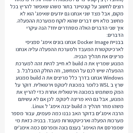
רוצים לחשוב על קונטיינר בתור משהו שאפשר להריץ בכל
מקום, אבל מצד שני אנחנו גם יודעים שאימג' הוא לא
מחשב מלא ויש דברים שהוא לוקח ממערכת ההפעלה.
איך שני הדברים האלה מסתדרים יחד? הנה עיקרי
הדברים:
בבניית Docker Image אנחנו בונים אימג' ספציפי
לארכיטקטורת המעבד ולמערכת ההפעלה עליה אנחנו
מריצים את תהליך הבניה.
המנוע שמריץ את ה build לא חייב להיות זהה למערכת
ההפעלה שיש לכם על המחשב, וזה החלק המבלבל. ב
Windows אנחנו בדרך כלל מריצים את ה build ממנוע
שרץ ב WSL כלומר במכונת לינוקס וירטואלית. דוקר על
המק משתמש במכונה וירטואלית אחרת כדי להריץ את
המנוע, אבל גם היא מריצה לינוקס. לכן אם לא עשיתם
משהו מוזר תהליך ה build יבנה אימג' ל Linux.
הרבה אימג'ים בדוקר האב נבנו כמה פעמים, עבור מספר
מערכות הפעלה וארכיטקטורות מעבד. בבניה כזאת מי
שמפרסם את האימג' בעצם בונה ומפרסם כמה אימג'ים