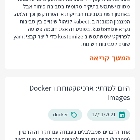
מסוים ישתמש בתיקיה מקומית בסביבת פיתוח אבל
באחסון רשת בסביבת הבדיקות או הפרודקשן וכך הלאה.
המנגנון המובנה ב kubectl לניהול שינויים בין סביבות
נקרא kustomize. בפוסט זה אציג דוגמה פשוטה
לפרויקט שמשתמש ב kustomize כדי לייצר קבצי yaml
שונים לסביבות השונות.
המשך קריאה
היום למדתי: ארכיטקטורות ו Docker
Images
docker
12/11/2021
אחד הדברים שמבלבלים בעבודה עם דוקר זה הדמיון
(וההבדל) בין קונטיינרים למכונות וירטואליות. היינו מאוד