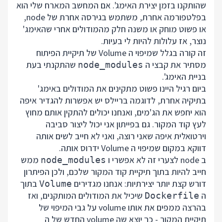
שהותקנו בזמן יצירת האימג'. אם המחשב המארח שלי הוא
בפלטפורמה אחרת, משתמש בגירסה אחרת של node,
או פשוט מוחק או משנה חלק מהמודולים אחרי שהאימג'
נוצר, אז עלולות להיות לי בעיות.
זה קורה בגלל שמיפוי ה Volume של תיקיית הפיתוח
מסתיר את קבצי ה
שהתקנתי בעת
node_modules
בניית האימג'.
ביום רגיל היינו פשוט מתקינים את המודולים באימג'
בתיקיה אחרת, לדוגמה בריילס יש אפשרות להגדיר איפה
הוא יחפש את הג'מים, ואנחנו יכולים להתקין אותם מחוץ
לעץ קוד המקור. גם בפייתון אני יכול ליצור סביבה
וירטואלית איפה שאני רוצה, ואני לא חייב לשים אותה
דווקא במקום שמיפוי ה Volume ידרוס אותה.
ב node לצערי זה לא אפשרי ו
ממש
node_modules
חייב להיות בתוך תיקיית קוד המקור שלכם, ולכן הפיתרון
דורש קצת יותר יצירתיות: אנחנו מגדירים
בתוך
Volume
ה
שיכיל את המודולים המותקנים, ואז
Dockerfile
בהרצה ממפים את אותו volume על גבי המיפוי של
תיקיית המקור - כך יוצא שה volume החדש של ה