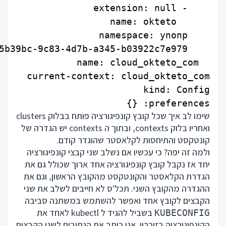
preferences: {}

שימו לב איך שכל קובץ קונפיגורציה פותח בבלוק clusters
ואחריו בלוק contexts, ובתוך ה contexts יש הגדרה של
קונטקסט והתיחסות לקלאסטר שהוגדר קודם.
ולמה זה יפה? כי עכשיו אם נשלב שני קבצי קונפיגורציה
יחד אז נקבל קובץ קונפיגורציה אחד ארוך שכולל גם את
הגדרת הקלאסטר והקונטקסט מהקובץ הראשון, וגם את
ההגדרה מהקובץ השני. תכל'ס לא חייבים לשלב את שני
הקבצים לקובץ אחד ואפשר להשתמש במשתנה סביבה
בשביל להגיד ל kubectl לאחד את
KUBECONFIG
הקונפיגורציה בזיכרון. אני כותב את הנתיבים לשני הקבצים