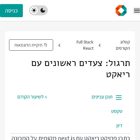
כניסה
קטלוג
Full Stack
📁 תיקיית הדוגמאות
הקורסים
React
תרגול: צעדים ראשונים עם
ריאקט
תוכן עניינים
« לשיעור הקודם
טקסט
דיון
כתבו פרויקט ריאקט עם next.js מקומית על המכונה