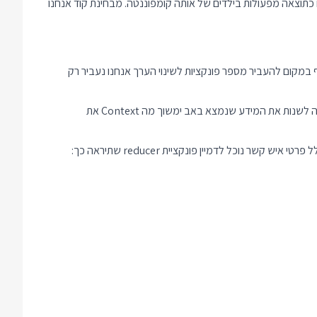
ידע זה מגיעים כתוצאה מפעולות בילדים של אותה קומפוננטה. מבחינת קוד אנחנו
 ממנו לילדים. בנוסף במקום להעביר מספר פונקציות לשינוי הערך אנחנו נעביר רק
באמצעות useContext נוכל להעביר את פונקציית ה dispatch באופן אוטומטי בלי לציין אותה בתור Property בכל היררכיית הפקדים. כל ילד שירצה לשנות את המידע שנמצא באב ימשוך מה Context את