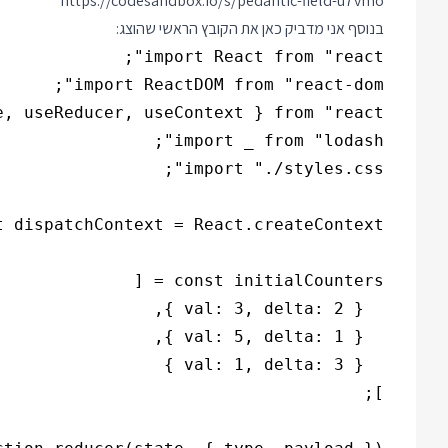
https://codesandbox.io/s/pedantic-field-u7vmo
בנוסף אני מדביק כאן את הקובץ הראשי שהוצג: