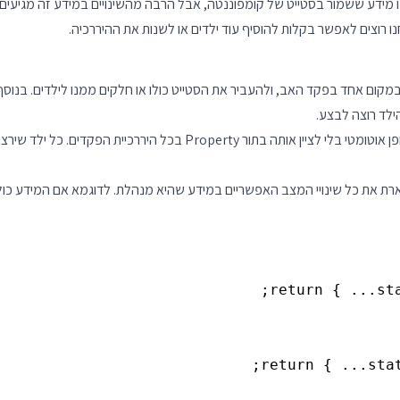
 State נועדה למקרים בהם יש לנו מידע ששמור בסטייט של קומפוננטה, אבל הרבה מהשינויים במ
 רוצים לאפשר בקלות להוסיף עוד ילדים או לשנות את ההיררכיה.
useRe יאפשר לנו להגדיר את ה State של הפקד במקום אחד בפקד האב, ולהעביר את הסטייט כולו או חלקים