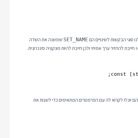
 סוגי הבקשות לשינויים הם
שמשנה את השדה
SET_NAME
יית ה reducer שיצרנו, והפרמטר השני הוא הערך הראשוני של הסטייט. בהמשך נעביר את הפונקציה dispatch לילדים והם יוכלו לקרוא לה עם הפרמטרים המתאימים כדי לשנות את