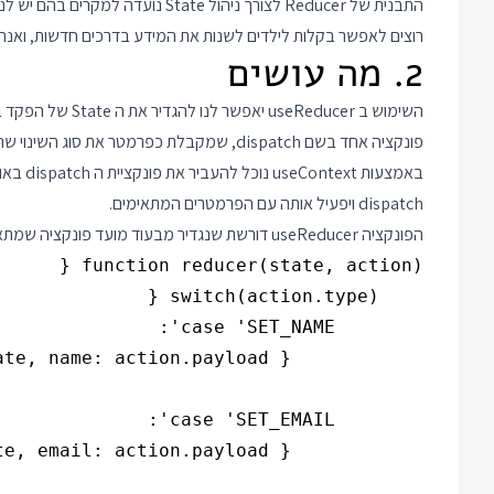
התבנית של Reducer לצורך ניהול
רוצים לאפשר בקלות לילדים לשנות את המידע בדרכים חדשות, ואנחנו
2. מה עושים
השימוש ב ducer
פונקציה אחד בשם dispatch, שמקבלת כפרמטר את סוג השינוי שהילד רוצה לבצע.
dispatch ויפעיל אותה עם הפרמטרים המתאימים.
הפונקציה useReducer דורשת שנגדיר מבעוד מועד פונקציה שמתארת את כל שינויי המצב האפשריים במידע שהיא מנהלת. לדוגמא אם המידע כולל פרטי איש קשר נוכל לדמיין פונקציית reducer שתיראה כך: