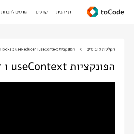
דף הבית
קורסים
קורסים לחברות
הקלטות מוובינרים
הפונקציות useContext ו useReducer ב React Hooks
הפונקציות useContext ו useReducer ב React Hooks