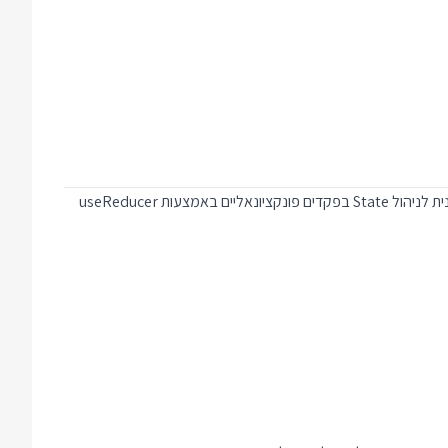
המעבר ל React Hooks מצריך לימוד של תבניות חדשות כדי לקודד את הקשר בין פקדי ריאקט (React Components) שונים. בוובינר זה ראינו תבנית לניהול State בפקדים פונקציונאליים באמצעות useReducer