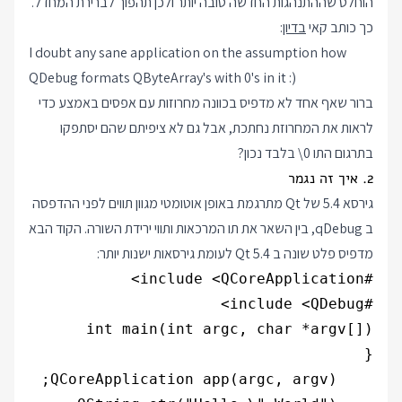
הוחלט שההתנהגות החדשה טובה יותר ולכן תהפוך לברירת המחדל.
כך כותב קאי
בדיון
:
I doubt any sane application on the assumption how
QDebug formats QByteArray's with 0's in it :)
ברור שאף אחד לא מדפיס בכוונה מחרוזות עם אפסים באמצע כדי
לראות את המחרוזת נחתכת, אבל גם לא ציפיתם שהם יסתפקו
בתרגום התו
\0
בלבד נכון?
2. איך זה נגמר
גירסא 5.4 של Qt מתרגמת באופן אוטומטי מגוון תווים לפני ההדפסה
ב qDebug, בין השאר את תו המרכאות ותווי ירידת השורה. הקוד הבא
מדפיס פלט שונה ב Qt 5.4 לעומת גירסאות ישנות יותר: