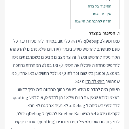
הסיפור בקצרה
איך זה נגמר
חזרה להתנהגות הישנה
1. הסיפור בקצרה
מאז ומעולם qDebug לא היה כלי טוב במיוחד להדפסות דיבג. כל
פעם שניסיתם להדפיס מידע בינארי (או תווים שלא ניתנים להדפסה)
הקוד ניסה להדפיסו וכשל. זה יצר מצבים מביכים כשמתכנתים ניסו
להדפיס מחרוזות שכללו את הסימן
\0
ואז בפלט המחרוזת נחתכה
באמצע, וכמובן בלי שום זכר לתו
\0
או לכל התווים שבאו אחריו, כמו
שמתואר
בשאלה הזו
מ SO.
מי שכן רצה להדפיס מידע בינארי בתוך מחרוזת היה צריך לדאוג
בעצמו לוודא שאין שם תווים שלא ניתן להדפיס, או לבצע quoting
לבד לפני השליחה ל qDebug. לא נעים אבל גם לא נורא.
לקראת גירסא 5.4 הציע Koehne Kai להוסיף ל qDebug יכולת
לבצע תרגום אוטומטי של תווים מיוחדים (quoting). אחרי דיון קצר