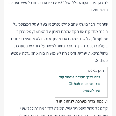
לנו כאן באתר. הקורס כולל מעל 50 שיעורי וידאו והמון תרגול מעשי ומתאים
גם למתחילים.
יותר מדי חברים שלי שהם פרילאנסרים או בעלי עסק המבוסס על
תוכנה מחזיקים את הקוד שלהם בארון: על המחשב, מסונכרן ב
Dropbox, על שרת שלהם או במיליון מקומות לא מתאימים אחרים.
בעולם התוכנה הדרך הטובה ביותר לשמור על קוד היא במערכת
ניהול גרסאות ייעודית, והכי נוחה לשימוש היום היא המערכת שמציע
Github.
תוכן עניינים
למה צריך מערכת לניהול קוד
סוגי חשבונות Github
איך להתחיל
1. למה צריך מערכת לניהול קוד
קודם כל ניהול היסטוריה יעיל. היכולת לחזור אחורה לכל שינוי
שעשיתם ולראות את ההקשר שלו נותנת המון כח בזיהוי תקלות