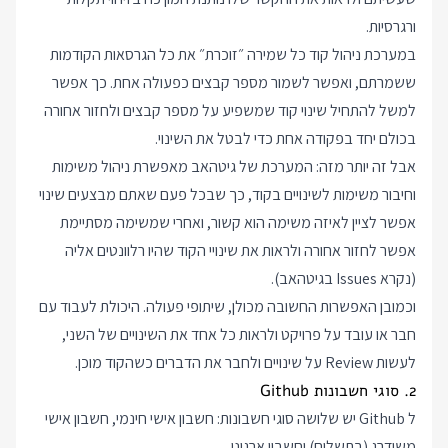
ורגרסיות.
במערכת ניהול קוד כל שמירה ״זוכרת״ את כל הגרסאות הקודמות
ששמרתם, ואפשר לשמור מספר קבצים כפעולה אחת. כך אפשר
למשל להתחיל שינוי קוד שמשפיע על מספר קבצים ולחזור אחורה
בכולם יחד בפקודה אחת כדי לבטל את השינוי.
אבל זה יותר מזה: המערכת של גיטהאב מאפשרת ניהול משימות
וחיבור משימות לשינויים בקוד, כך שבכל פעם שאתם מבצעים שינוי
אפשר לציין לאיזה משימה הוא קשור, ואחרי שמשימה מסתיימת
אפשר לחזור אחורה ולראות את שינויי הקוד שהיו רלוונטים אליה
(נקרא Issues בגיטהאב).
וכמובן האפשרות החשובה מכולן, שיתופי פעולה. היכולת לעבוד עם
חבר או עובד על פרויקט ולראות כל אחד את השינויים של השני,
לעשות Review על שינויים ולחבר את הדברים כשהקוד מוכן.
2. סוגי חשבונות Github
ל Github יש שלושה סוגי חשבונות: חשבון אישי חינמי, חשבון אישי
משודרג (בתשלום) וחשבון ארגוני.