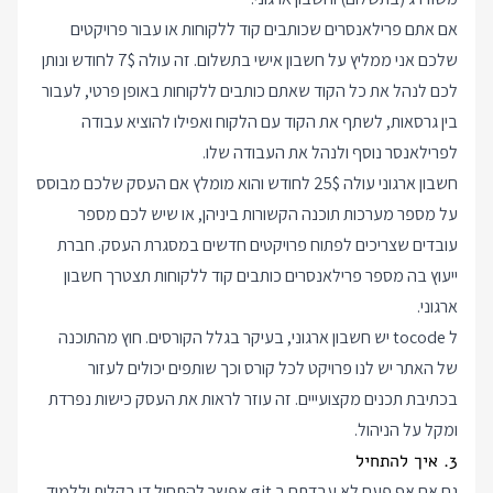
אם אתם פרילאנסרים שכותבים קוד ללקוחות או עבור פרויקטים
שלכם אני ממליץ על חשבון אישי בתשלום. זה עולה 7$ לחודש ונותן
לכם לנהל את כל הקוד שאתם כותבים ללקוחות באופן פרטי, לעבור
בין גרסאות, לשתף את הקוד עם הלקוח ואפילו להוציא עבודה
לפרילאנסר נוסף ולנהל את העבודה שלו.
חשבון ארגוני עולה 25$ לחודש והוא מומלץ אם העסק שלכם מבוסס
על מספר מערכות תוכנה הקשורות ביניהן, או שיש לכם מספר
עובדים שצריכים לפתוח פרויקטים חדשים במסגרת העסק. חברת
ייעוץ בה מספר פרילאנסרים כותבים קוד ללקוחות תצטרך חשבון
ארגוני.
ל tocode יש חשבון ארגוני, בעיקר בגלל הקורסים. חוץ מהתוכנה
של האתר יש לנו פרויקט לכל קורס וכך שותפים יכולים לעזור
בכתיבת תכנים מקצועייים. זה עוזר לראות את העסק כישות נפרדת
ומקל על הניהול.
3. איך להתחיל
גם אם אף פעם לא עבדתם ב git אפשר להתחיל די בקלות וללמוד