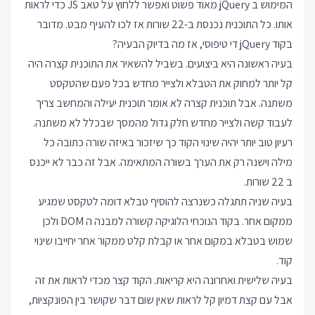
המימוש ב jQuery מאוד פשוט ואפשר ללחוץ על טאב JS כדי לראות
אותו. כל התוכנית נכנסת ב-22 שורות אז לכו להעיף מבט. מדובר
בקוד jQuery די טיפוסי, אז מה בדיוק הבעיה?
בעיה ראשונה היא ביצועים. בשביל להשאיר את התוכנית קצרה היה
קל יותר למחוק את הטבלא ולצייר מחדש בכל פעם שהטקסט
משתנה. אבל תוכנית קצרה לא אומר תוכנית יעילה והמחשב צריך
לעבוד קשה ולצייר מחדש חלק גדול מהמסך שבכלל לא משתנה.
רעיון טוב יותר יהיה שינוי הקוד כך שיזכור באיזה שורה כתובה כל
מילה וישנה רק את הערך בשורה המתאימה. אבל זה כבר לא ייכנס
ב 22 שורות.
בעיה שניה תתגלה כשנרצה להוסיף טבלא דומה לטקסט שמגיע
ממקום אחר. בקוד הנוכחי הלוגיקה קשורה למבנה ה DOM ולכן
שמוש בטבלא במקום אחר או קבלת קלט ממקור אחר יחייבו שינוי
קוד.
בעיה שלישית ואחרונה היא קריאות. הקוד קצר מכדי לראות את זה
אבל עם קצת דמיון קל לראות שאין שום דבר שקושר בין הפונקציות,