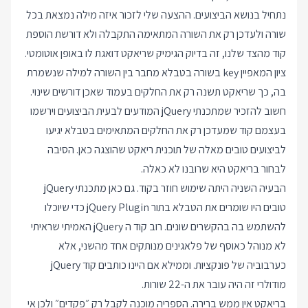
נתחיל בנושא הביצועים. ההצעה שלי לזכור איזה מילה נמצאת בכל
שורה ולעדכן רק את השורה המתאימה התקבלה ולא דורשת הוספת
קוד מהצד שלנו, זה בדיוק הגימיק שריאקט דואגת לו באופן אוטומטי.
ציון המאפיין key בשורה בטבלא מחבר בין השורה למילה שנשמרת
בה, כך שריאקט תשנה רק את החלקים בעמוד שאכן דורשים שינוי.
חשוב להזכיר שמתכנתי jQuery המודעים לבעית הביצועים וירשמו
בעצמם קוד שמעדכן רק את החלקים המתאימים בטבלא יגיעו
לביצועים טובים מאלה של תוכנית ריאקט שהוצגה כאן. הסיבה
לבחור בריאקט היא שרובנו לא כאלה.
הבעיה השניה היתה שימוש חוזר בקוד. גם כאן מתכנתי jQuery
טובים היו שומרים את הטבלא בתור jQuery Plugin כדי שיוכלו
להשתמש בה בהקשרים שונים. רוב קוד ה jQuery האמיתי שראיתי
לא מנוהל כאוסף של פלאגינים מנותקים אחד מהשני, אלא
כערבוביה של פונקציות. וממילא אם היינו כותבים קוד jQuery
מודולרי זה היה עובר את ה-22 שורות.
בריאקט אין ממש ברירה. הספריה מוכנה לקבל רק ״פקדים״ ולכן אי