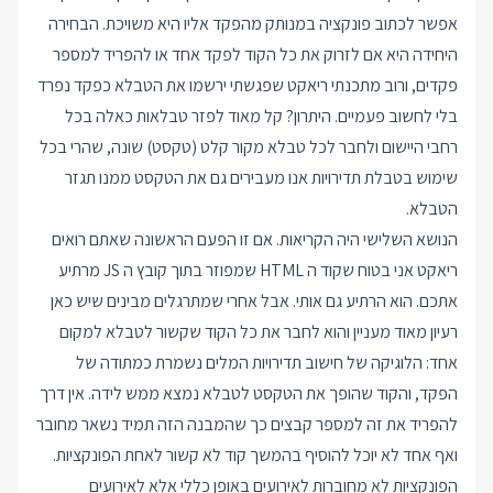
אפשר לכתוב פונקציה במנותק מהפקד אליו היא משויכת. הבחירה
היחידה היא אם לזרוק את כל הקוד לפקד אחד או להפריד למספר
פקדים, ורוב מתכנתי ריאקט שפגשתי ירשמו את הטבלא כפקד נפרד
בלי לחשוב פעמיים. היתרון? קל מאוד לפזר טבלאות כאלה בכל
רחבי היישום ולחבר לכל טבלא מקור קלט (טקסט) שונה, שהרי בכל
שימוש בטבלת תדירויות אנו מעבירים גם את הטקסט ממנו תגזר
הטבלא.
הנושא השלישי היה הקריאות. אם זו הפעם הראשונה שאתם רואים
ריאקט אני בטוח שקוד ה HTML שמפוזר בתוך קובץ ה JS מרתיע
אתכם. הוא הרתיע גם אותי. אבל אחרי שמתרגלים מבינים שיש כאן
רעיון מאוד מעניין והוא לחבר את כל הקוד שקשור לטבלא למקום
אחד: הלוגיקה של חישוב תדירויות המלים נשמרת כמתודה של
הפקד, והקוד שהופך את הטקסט לטבלא נמצא ממש לידה. אין דרך
להפריד את זה למספר קבצים כך שהמבנה הזה תמיד נשאר מחובר
ואף אחד לא יוכל להוסיף בהמשך קוד לא קשור לאחת הפונקציות.
הפונקציות לא מחוברות לאירועים באופן כללי אלא לאירועים