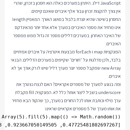
JavaScript דילג. היתרון במערכים כאלה הוא חסכון בזכרון, שהרי
אין צורך להקצות זכרון עבור אלף איברים שאינם קיימים.
החסרון בשיטה שהיא יוצרת בלבול במושג האורך. המאפיין length
אינו מחזיר את מספר האיברים במערך אלא אחד יותר מהאינדקס
של האיבר האחרון. במערכים דלילים מספר זה גדול ממש ממספר
האיברים.
הפונקציות map ו forEach מבצעות איטרציה על איברים אמיתיים
בלבד, ולכן מדלגות על ״חורים״ שקיימים במערכים הדלילים. הבנאי
new Array שמקבל מספר יוצר מערך דליל שיש לו רק אורך אך לא
איברים.
ומה בנוגע למערך של מספרים אקראיים? האם לנצח נצטרך את
underscore בשביל ליצור אותו? כלל לא. הפונקציה fill מקבלת
ערך מילוי וכותבת אותו לכל החורים במערך, כך שהקוד הבא מחזיר
את אותו מערך של 5 מספרים אקראיים שראינו:
[0.47725481802697267, 0.923667050149505, 0.9437440002801853, 0.38107224135324436, 0.29496275372480674]
