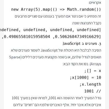
אקראיים:
new Array(5).map(() => Math.random())

זה מפתיע כי אם ניצור אם המערך בעצמנו עם סוגריים מרובעים
נקבל התנהגות שונה:
[0.5062684734916629, 0.49865581015958504, 0.5796565300881666, 0.053705448191098126, 0.032301133236884993]

3. מערכים ב JavaScript
הסיבה לבלבול היא היכולת של JavaScript לשמור מערכים שלא
תואמים לגודל שלהם, או בשפה מקצועית מערכים דלילים (Sparse
Arrays). נסו את הקוד הבא:
// 1001

גודל המערך לאחר ההשמה הוא 1001, למרות שאין במערך 1001
איברים אלא איבר יחיד. אלף האיברים שלפניו הם ״חורים״ עליהם