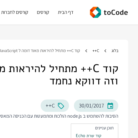
דף הבית
קורסים
קורסים לחברות
בלוג
C++
קוד C++ מתחיל להיראות מאוד דומה ל JavaScript, וזה דווקא נחמד
וזה דווקא נחמד
C++
30/01/2017
הסיבות להשתמש ב node.js הולכות ומתמעטות עם הכניסה המאסיבית של C++11, 14 ו 17. קודם דוגמאות ואחרי זה הפרטים.
תוכן עניינים
קוד שרת Echo