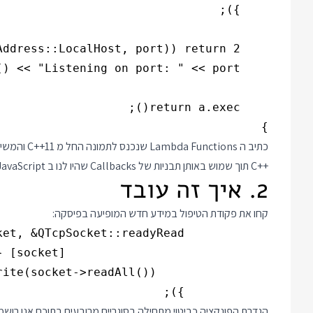
}

כתיב ה Lambda Functions שנכנס לתמונה החל מ C++11 והמשיך להתפתח ולהשתפר בגרסאות ההמשך מאפשר לנו היום לכתוב קוד
C++
תוך שמוש באותן תבניות של Callbacks שהיו לנו ב JavaScript.
2. איך זה עובד
קחו את פקודת הטיפול במידע חדש המופיעה בפיסקה:
            });

הגדרת הפונקציה כביטוי מתחילה בסוגריים מרובעים בתוכם אנו רו