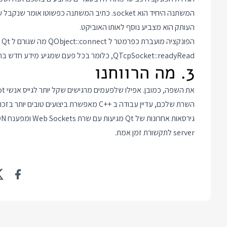
המשתנה היחיד הוא socket. כתיב המשתנה כפשו
העותק הוא מצביע נוסף לאותו האוביקט.
הפ
QTcpSocket::readyRead, כלומר בכל פעם שמגיע מידע חדש בתקשורת.
3. מה הרווחנו
השרת שלכם, עדיין עבודה ב
C++
מאפשרת ביצועים טובים יותר בזכות הקירבה 
server לתקשורת זמן אמת.