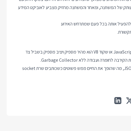
טו אומר שנקבל עותק של המשתנה, ומאחר והמשתנה מחזיק מצביע לאוביקט המידע
ונקציה מועברת כפרמטר ל QObject::connect מה שגורם ל Qt להפעיל אותה בכל פעם שמתרחש האירוע
את השפה, כמובן. אפילו שלפעמים מרגישים שקל יותר לגייס אנשי JavaScript או שקוד V8 הוא מהיר מספיק ויציב מספיק בשביל צד
לחומרה ועבודה ללא Garbage Collector.
גירסאות אחרונות של Qt מגיעות עם שרת Web Sockets ומפענח JSON, מה שהופך את החיים ממש פשוטים כשכותבים שרת socket