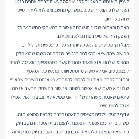
לעניין. הוא יחשוב פעמיים לפני שינסה לעשות דברים אחרים בזמן
הפנוי שלו כי הוא זה שטוב במשחקי מחשב ואפילו אולי יהיה טייס
שזה בטח טוב.
האחים והאחיות שלו יניחו שהם לא טובים במשחקי מחשב אז כל
העסק הזה של טיס בטח גם לא בשבילם.
אבל חוץ מטיס יש פה אפקט יותר הרסני- כי עכשיו נתנו לילדים
תחושה שהקושי או ההצלחה הרגעית שלהם זה משהו שהוא חלק
מהאופי שלהם. אז כשאחד מהם יתקשה במתמטיקה הוא יוכל להגיד
לעצמו, טוב אני לא טיפוס מתמטי, ויוותר מראש על המאמץ.
ובחזרה לפחד: מאוד נוח לברוח ולהתחבא כשאנחנו חושבים שהאופי
שלנו הוא משהו שאי אפשר לשנות. אני טוב במשחקי מחשב אז מה
פתאום שאנסה משהו חדש? הרי אני ממילא לא טוב בזה. אולי אפילו
אגדל להיות טייס.
עדיף להגיד: ״ילדים הטייסים התאמנו הרבה לקראת המופע הזה.
משה, בדיוק כמו שאתה התאמנת להצגת בית הספר. ודנה, בדיוק
כמו שאת התאמנת לקראת המבחן בחשבון. ואבי, בדיוק כמו שאתה