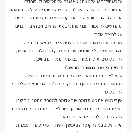
אז כשהילדה שואלת את אמא שלה אם הטייסים לא פוחדים
התשובה צריכה היתה להיות ״כן בטח שהם פוחדים. אבל הם התאמנו
הרבה לקראת המופע הזה, הם נקטו באמצעי זהירות והם שמחים
ומתרגשים להתמודד עם הפחד. גם את תעשי בחיים הרבה דברים
שמלחיצים אותך״.
לעומת זאת כשאתם אומרים לילדים שלכם שטייסים הם אנשים
מאוד אמיצים שלא פוחדים סיכוי טוב שרק תורידו להם את החשק
להיות טייסים (או להתמודד עם אתגרים אחרים בחיים).
2. מי הכי טוב במשחקי מחשב?
אבא: ״ילדים אתם יודעים שלטוס במטוס זה קצת כמו לשחק
במחשב. מי הכי טוב כאן במשחקי מחשב? אז אם תתאמן אולי תוכל
להיות טייס״.
אין לי מושג אם מטוס דומה או לא דומה למשחק מחשב. מה שכן
כשאתם מייחסים תכונות אופי קבועות לילדים אתם מפעילים עליהם
לחץ להמשיך לחזק את התכונות האלה.
הילד שטוב במשחקי מחשב ימשיך לשחק, ואולי יפתח התמכרות