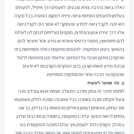
כאלה באות בהרבה צורות וצבעים. לפעמים דרך אימייל, לפעמים
בטלפון ולפעמים התחזות וגישה פיזית למקום. המטרה בכל מקרה
היא זהה: לקבל גישה למידע שהתוקף לא אמור היה לקבל גישה
אליו. דרך יצירת אמון והפחדות, תוקפים מצליחים לגרום לנו לשלוח
להם סיסמאות, מספרי כרטיסי אשראי או מידע אחר שיעזור להם
בהמשך ביצוע המתקפה. לפעמים מתקפות כאלה מסתיימות בזה
שהקורבן מתקין תוכנה על המחשב שלאחר מכן משמשת לריגול
וגניבת מידע מאותו קורבן. ברוב המקרים הקורבנות לא יודעים
שנעקצו עד הרבה אחרי שהמתקפה מסתיימת.
5. מה אפשר לעשות
לוחמת סייבר זה עסק מורכב המשלב טעויות אנוש עם ידע טכני
וניצול תקלות תוכנה וחומרה. ככל שתוכנה הופכת לחלק משמעותי
יותר מחיינו, והרווחים הפוטנציאליים מרמאויות בה גדלים, כך אנו
צפויים לראות המשך עליה במתקפות, בחומרה ובמורכבות שלהן.
במהלך הקורס נלמד לעומק איך עולם התוכנה והתקשורת בנוי
מזווית של מי שמעוניינים לתקוף אותו. אני מקווה שדרך הבנה יותר