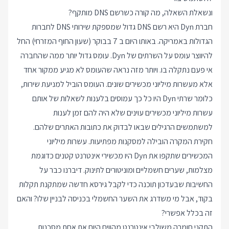
ונשאלת השאלה, מה קורה כשרשם DNS מותקף?
חברת Dyn היא רשם DNS גדול שמספקת שירותי DNS לחברות
הגדולות באמריקה. באותו היום ב 7 בבוקר (שעון החוף המזרחי) החל
להיווצר עומס על השרתים של Dyn. עומס גדול יותר ממה שהחברה
אי פעם נתקלה בו. ויותר מזה נראה שהעומס לא מגיע ממקור אחד
אלא מעשרות מיליוני מכשירים שונים. העומס הוביל למניעת שירות,
כלומר שרתי Dyn היו כל כך עמוסים בלענות לשאלות של אותם
עשרות מיליוני מכשירים עוינים שלא היה להם זמן לענות
למשתמשים הרגילים שבאו לבדוק את כתובות האתרים שלהם.
חקירת המקרה הובילה למסקנות מפתיעות. עשרות מיליוני
המכשירים שתקפו את Dyn היו מכשירי אינטרנט קטנים כדוגמת
מצלמות, שערים חשמליים ומוניטורים לתינוק. דיברנו כבר על
החשיבות שבעדכון תוכנה כדי לקבל גירסא חדשה שמתקנת תקלות
בקוד, אבל מי משדרג את השער החשמלי בכניסה לבניין שלו? והאם
זה בכלל אפשרי?
התקני חומרה משולבי אינטרנט מהווים היום את אחת מסכנות