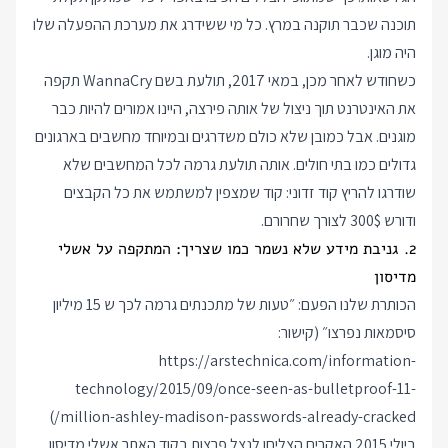
תוכנה שכבר תוקנה במרץ. כל מי ששידרג את מערכת ההפעלה שלו
היה מוגן.
כשחודש לאחר מכן, במאי 2017, תולעת בשם WannaCry תקפה
את האינטרנט תוך ניצול של אותה פירצה, היינו אמורים להיות כבר
מוגנים. אבל כמובן שלא כולם משדרגים ובמיוחד מחשבים בארגונים
גדולים כמו בתי חולים. אותה תולעת גרמה לכל המחשבים שלא
שודרגו להריץ קוד זדוני: קוד שמצפין למשתמש את כל הקבצים
ודורש 300$ לצורך שחרורם.
2. גניבת מידע שלא נשמר כמו שצריך: המתקפה על אשלי
מדיסון
הכותרת שלנו הפעם: ״טעות של מתכנתים גרמה לכך ש 15 מיליון
סיסמאות נפרצו״ (קישור:
https://arstechnica.com/information-
technology/2015/09/once-seen-as-bulletproof-11-
)
million-ashley-madison-passwords-already-cracked/
ביולי 2015 האקרים הצליחו לנצל פרצות בקוד האתר אשלי מדיסון