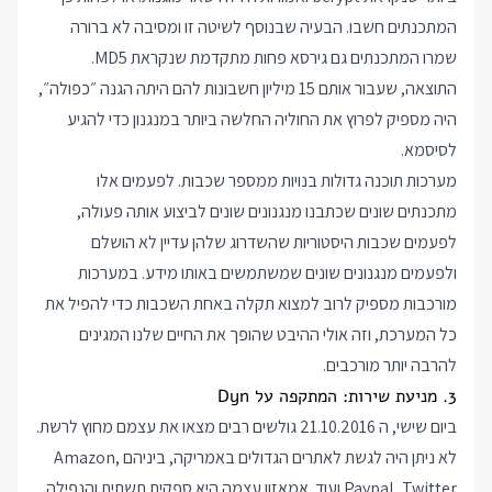
המתכנתים חשבו. הבעיה שבנוסף לשיטה זו ומסיבה לא ברורה
שמרו המתכנתים גם גירסא פחות מתקדמת שנקראת MD5.
התוצאה, שעבור אותם 15 מיליון חשבונות להם היתה הגנה ״כפולה״,
היה מספיק לפרוץ את החוליה החלשה ביותר במנגנון כדי להגיע
לסיסמא.
מערכות תוכנה גדולות בנויות ממספר שכבות. לפעמים אלו
מתכנתים שונים שכתבנו מנגנונים שונים לביצוע אותה פעולה,
לפעמים שכבות היסטוריות שהשדרוג שלהן עדיין לא הושלם
ולפעמים מנגנונים שונים שמשתמשים באותו מידע. במערכות
מורכבות מספיק לרוב למצוא תקלה באחת השכבות כדי להפיל את
כל המערכת, וזה אולי ההיבט שהופך את החיים שלנו המגינים
להרבה יותר מורכבים.
3. מניעת שירות: המתקפה על Dyn
ביום שישי, ה 21.10.2016 גולשים רבים מצאו את עצמם מחוץ לרשת.
לא ניתן היה לגשת לאתרים הגדולים באמריקה, ביניהם Amazon,
Paypal, Twitter ועוד. אמאזון עצמה היא ספקית תשתית והנפילה