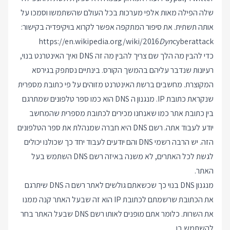
שלה הפילה מאות אלפי מערכות בכל העולם שהשתמשו וסמכו על
אותה תשתית. את סיפור המתקפה אפשר לקרוא בויקיפדיה בקישור:
https://en.wikipedia.org/wiki/2016
Dyn
cyberattack
כדי להבין מה הלך שם צריך להבין מה זה DNS ואיך האינטרנט בנוי,
רעיונות שנדבר עליהם בהמשך הקורס. בינתיים נסתפק בגירסא
המקוצרת. מחשבים ברשת האינטרנט מזוהים על פי כתובת מספרית
שנקראת כתובת IP. מנגנון ה DNS הוא כמו ספר טלפונים שמתרגם
בין כתובת אתר כמו שאנחנו מכירים לכתובת מספרית שהמחשב
יודע לעבוד אתה. רשם DNS היא חברה שמנהלת את ספר הטלפונים
הזה. יש הרבה רשמי DNS והם יודעים לעבוד יחד כך שכולנו יכולים
לגשת לכל האתרים, לא משנה באיזה רשם DNS השתמש בעל
האתר.
מנגנון DNS בנוי כך שכשאתם גולשים לאתר רשם ה DNS שיתרגם
את הכתובת שרשמתם לכתובת IP הוא זה שבעל האתר קנה ממנו
את השרות. כלומר אתם מופנים לאותו רשם DNS שבעל האתר בחר
להשתמש בו.