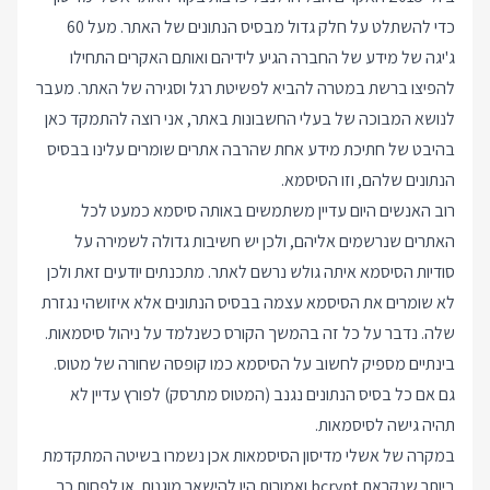
כדי להשתלט על חלק גדול מבסיס הנתונים של האתר. מעל 60
ג'יגה של מידע של החברה הגיע לידיהם ואותם האקרים התחילו
להפיצו ברשת במטרה להביא לפשיטת רגל וסגירה של האתר. מעבר
לנושא המבוכה של בעלי החשבונות באתר, אני רוצה להתמקד כאן
בהיבט של חתיכת מידע אחת שהרבה אתרים שומרים עלינו בבסיס
הנתונים שלהם, וזו הסיסמא.
רוב האנשים היום עדיין משתמשים באותה סיסמא כמעט לכל
האתרים שנרשמים אליהם, ולכן יש חשיבות גדולה לשמירה על
סודיות הסיסמא איתה גולש נרשם לאתר. מתכנתים יודעים זאת ולכן
לא שומרים את הסיסמא עצמה בבסיס הנתונים אלא איזושהי נגזרת
שלה. נדבר על כל זה בהמשך הקורס כשנלמד על ניהול סיסמאות.
בינתיים מספיק לחשוב על הסיסמא כמו קופסה שחורה של מטוס.
גם אם כל בסיס הנתונים נגנב (המטוס מתרסק) לפורץ עדיין לא
תהיה גישה לסיסמאות.
במקרה של אשלי מדיסון הסיסמאות אכן נשמרו בשיטה המתקדמת
ביותר שנקראת bcrypt ואמורות היו להישאר מוגנות. או לפחות כך