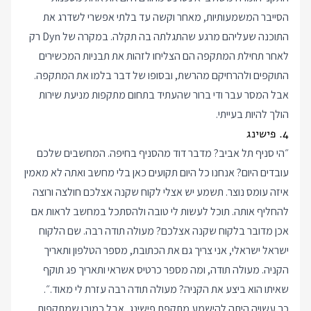
הסייבר המשמעותיות, מאחר וקשה עד בלתי אפשרי לשדרג את
התוכנה שעליהם מרגע שהתגלתה בה תקלה. במקרה של Dyn רק
לאחר תחילת המתקפה הם הצליחו לזהות את תבניות המכשירים
התוקפים ולהרחיקם מהרשת, ובסופו של דבר בלמו את המתקפה.
אבל המסר עבר ודי ברור שהעתיד בתחום מתקפות מניעת שירות
הולך להיות בעייתי.
4. פישינג
״הי סניף תל אביב? מדבר דוד מהסניף בחיפה. המחשבים שלכם
עובדים היום? אנחנו כל היום תקועים כאן בלי מחשב ואתה לא מאמין
איזה עומס נוצר. תשמע יש אצלי לקוח שקנה אצלכם חולצה ורוצה
להחליף אותה. תוכל לעשות לי טובה ולהסתכל במחשב לראות אם
אכן מדובר בלקוח שקנה אצלכם? מעולה תודה רבה. שם הלקוח
ישראל ישראלי, אני צריך גם את הכתובת, מספר הטלפון ותאריך
הקניה. מעולה תודה, ומה מספר כרטיס אשראי ותאריך פג תוקף
שאיתו הוא ביצע את הקניה? מעולה תודה רבה עזרת לי מאוד.״.
כך עשויה היתה להישמע מתקפת פישינג, אבל כמובן שמתקפות