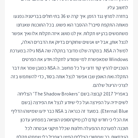
לחשוב עליו.
בחזרה למרוץ נגד הזמן. איך קרה ש 36 בתי חולים בבריטניה נפגעו
מאותה התקפת סייבר? ההסבר הוא פשוט. בכל התוכנות שאנחנו
משתמשים בהן יש תקלות. אין לנו מושג איזה תקלות אלו ואיך אפשר
לנצל אותן, אבל יש אנשים שחוקרים בדיוק את הדברים האלה,
למשל ה NSA. במקרה שלנו מדובר בתקלה שה NSA גילה במערכת
Windows שמאפשרת למי שמודע לתקלה ויודע את הפרטים
הטכניים להריץ קוד זדוני על כל מחשב. ה NSA כמובן שמר את דבר
התקלה ואת האופן שבו אפשר לנצל אותה בסוד, כדי להשתמש בזה
לצרכי הריגול שלהם.
באפריל 2017 קבוצה בשם ״The Shadow Brokers״ הצליחה
לשים ידיה על הפירצה ועל כלי שיודע לנצל את הפירצה (בשם
Eternal Blue). במועד זה כנראה ב NSA כבר ידעו שמישהו הדליף
את הכלי כי חודש קודם לכן מייקרוסופט הוציאה במפתיע עדכון
תוכנה למערכת ההפעלה חלונות שכלל תיקוני אבטחה לכל
הגירסאות. כך שמתווכי הצללים הפיצו באפריל כלי שמתקן תקלת