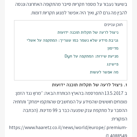
בשיעור נעבור על מספר תקריות סייבר מהתקופה האחרונה וננסה
להבין מה גרם להן, ואיך היה אפשר למנוע תקריות דומות.
תוכן עניינים
ניצול לרעה של תקלות תוכנה ידועות
גניבת מידע שלא נשמר כמו שצריך: המתקפה על אשלי
מדיסון
מניעת שירות: המתקפה על Dyn
פישינג
מה אפשר לעשות
1. ניצול לרעה של תקלות תוכנה ידועות
ב 13.5.2017 התפרסמה בהארץ הכותרת הבאה: ״מרוץ נגד הזמן:
מומחים חוששים שהמידע על המחשבים שהותקפו יימחק״ ותחתיה
ההסבר על מתקפת ענק שפגעה כבר ב 99 מדינות. (הכתבה
המקורית:
https://www.haaretz.co.il/news/world/europe/.premium-
).
1.4088549