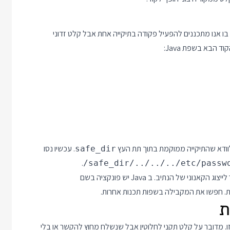
 הלועזי Path Traversal) מתארת מצב בו אנו מתכננים להפעיל פקודה בתיקייה אחת אבל קלט זדוני
הבא בשפת Java:
וודא שהתיקייה ממוקמת בתוך תת העץ
. עכשיו נסו
safe_dir
.
/safe_dir/../../../etc/passw
בכל פעם שקוראים נתיב ממשתמש ולפני בדיקה שלו יש צורך לעבור לייצוג הקאנוני של הנתיב. ב Java יש פונקציה בשם
ר ברשימה זו. מדובר על קלט תקני לחלוטין אבל שנשלח מחוץ להקשר או בלי