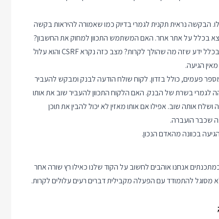
 הבקשה נראית תקנית לגמרי בדיוק כמו שאמורה להיראות בקשה
א בכלל על אתר אחר. האם המשתמש התכוון למחוק את החשבון?
או שמישהו גרם למחשב שלו לשלוח בקשת מחיקה בלי שאותו גולש בכלל ידע שזה מה שהולך לקרות? מצב כזה נקרא CSRF והוא עלול
אין הגיעה.
פר פעמים, כולל בזדון. לקוח שולח הודעה לבנק ומבקש להעביר
לגמרי בשרת של הבנק. האם הלקוח התכוון להעביר שוב את אותו
ושלח אותה שוב. אפילו אם אותו מאזין לא יכול להבין את תוכן
עה שכבר הועברה.
יעה בכוונה מהאדם הנכון.
בנה. כמתכנתים אנחנו אוהבים לחשוב על הקוד שלנו כאילו רץ שורה אחר
 לא מסוגל להתמודד עם הפעלה מקבילית דברים רעים עלולים לקרות.