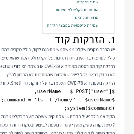
שינוי תיקייה
התיחסות לקלט לא מאומת
מרוץ תהליכים
שמירת סיסמאות בקבצי הגדרה
1. הזרקות קוד
יש הרבה מקרים שקלט ממשתמש מתורגם לקוד, כולל מקרים בהם ק
כולל לפריצות בהן אין בדיקת תקינות על הקלט ולכן הקוד שהוא מייצר
לא נבדק כראוי עלול לייצר שאילתות שהמתכנת לא התכוון להריץ.
הזרקה נוספת היא CWE-78 והיא מדבר על הזרקת קוד Shell. קחו לדוגמא את הקוד הבא ב PHP:
system($command);

הקוד אמור להפעיל פקודת ls על תיקיה ששמה הועבר כקלט מהגולש. אבל מה קורה כשהגולש מעביר כקלט את הטקסט
? סימן נקודה פסיק מוסיף פקודה נוספת לביצוע ובמקרה הזה זו פקו
תמיד חשוב לנקות קלט שמגיע מבחוץ, ובמיוחד חשוב לשים לב כשקלט