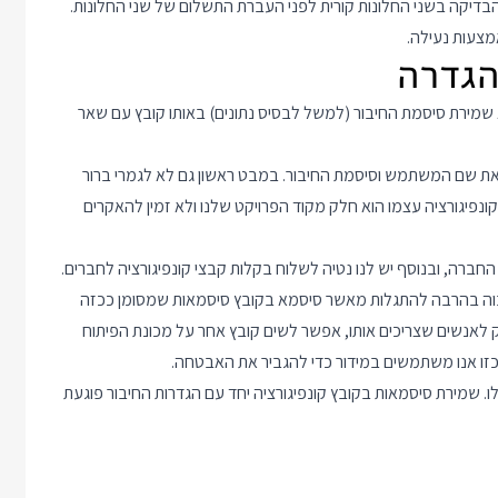
בדיקה בשני החלונות קורית לפני העברת התשלום של שני החלונות.
מצעות נעילה.
ים והוא שמירת סיסמת החיבור (למשל לבסיס נתונים) באותו קובץ עם שאר
י נפוץ למצוא קובץ קונפיגורציה שכולל יחד עם שם ה DB גם את שם המשתמש וסיסמת החיבור. במבט ראשון גם לא לגמרי ברור
, כי ממילא ה DB נמצא מאחורי Firewall, וקובץ הקונפיגורציה עצמו הוא חלק מקוד הפרויקט שלנו ולא זמין להאקרים
 החברה, ובנוסף יש לנו נטיה לשלוח בקלות קבצי קונפיגורציה לחברים.
גבוה בהרבה להתגלות מאשר סיסמא בקובץ סיסמאות שמסומן ככזה
 לאנשים שצריכים אותו, אפשר לשים קובץ אחר על מכונת הפיתוח
ה כזו אנו משתמשים במידור כדי להגביר את האבטחה.
. שמירת סיסמאות בקובץ קונפיגורציה יחד עם הגדרות החיבור פוגעת