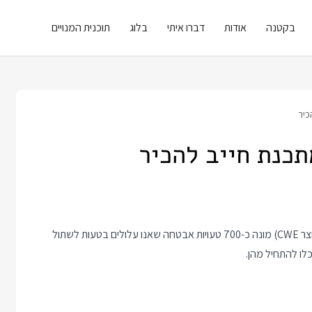
בקטנה
אודות
דברו איתי
בלוג
תוכנית המנויים
כיר
כנת חייב להכיר
מאגר בשם Common Weakness Enumeration (או בשמו המקוצר CWE) מונה כ-700 טעויות אבטחה שאנו עלולים בטעות לשתול