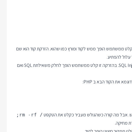
לט ממשתמש הופך ממש לקוד ומורץ כמו שהוא. הזרקת קוד הוא שם
 עלול להפתיע.
הזרקת קוד מפורסמת מאוד היא CWE-89 או בשמה הציבורי SQL Injection. בהזרקה זו קלט ממשתמש הופך לחלק משאילתת SQL ואם
;rm -rf /
דת מחיקה.
 ממקור חיצוני הופך לקוד.