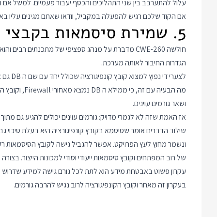
עלול להתערבב בין שני התהליכים והכסף יעבור פעמיים. למשל אם ה
אם הקוד שלכם רגיש להפעלה במקביל, וודאו שאתם מגינים עליו בא
5. שמירת סיסמאות בקבצי הגדרה
חולשה CWE-260 מדברת על מנהג ספציפי של מתכנתים רב
הגדרות החיבור לאותה מערכת.
לצערי ד
מה הבעיה עם זה
ושאר גורמים עוינים.
אז האמת שזה לא לגמרי מדויק: גורמים עוינים יכולים להגיע גם מתוך
שילוב הדברים אומר שסיסמא בקובץ קונפיגורציה היא בעלת סיכוי 
ונשמר מחוץ לעץ הפרויקט. אפשר להגביל גישה לקובץ הסיסמאות רק
של רוב המפתחים וקובץ סיסמאות ייעודי וסודי למכונות הייצור. בצור
עקרון פשוט באבטחת מידע הוא לתת לכל גורם גישה למידע שדרוש לו
בעקרון זה מאחר וקובץ הקונפיגורציה לרוב נגיש להרבה גורמים.