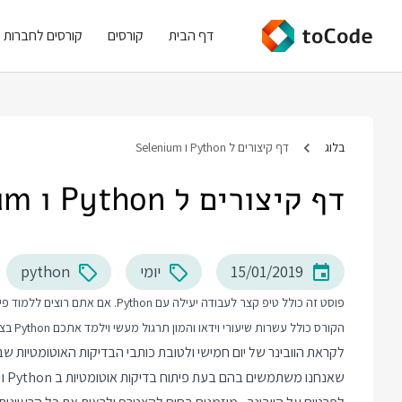
דף הבית
קורסים
קורסים לחברות
בלוג
דף קיצורים ל Python ו Selenium
דף קיצורים ל Python ו Selenium
15/01/2019
יומי
python
פוסט זה כולל טיפ קצר לעבודה יעילה עם Python. אם אתם רוצים ללמוד פייתון יותר לעומק אני ממליץ על
הקורס כולל עשרות שיעורי וידאו והמון תרגול מעשי וילמד אתכם Python בצורה מקצועית מההתחלה ועד הנושאים המתקדמים.
לקראת הוובינר של יום חמישי ולטובת כותבי הבדיקות האוטומטיות שב