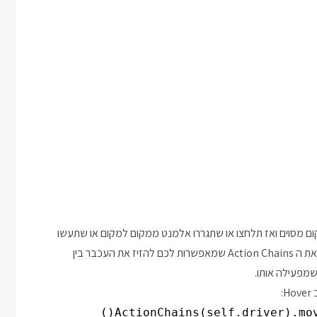
ם מסוים ואז תלחצו או שתגררו אלמנט ממקום למקום או שתעשו
סלטה הפוכה או כל מחווה מוזרה אחרת. בשביל זה המציאו בסלניום את ה Action Chains שמאפשרות לכם להזיז את העכבר בין
שמפעילה אותו.
:
ActionChains(self.driver).mov