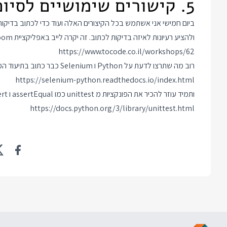
5. קישורים שימושיים לסיום
ביום חמישי אני אשתמש בכל הקיצורים האלה ועוד כדי לכתוב בדיקות
ולהציע רעיונות לאיזה בדיקות לכתוב. זה יקרה לייב באפליקציית Zoom וזה הקישור כדי להצטרף למפגש:
https://www.tocode.co.il/workshops/62
רוב מה שתרצו לדעת על Python ו Selenium כבר כתוב בתיעוד המצוין שלהם בקישור כאן:
https://selenium-python.readthedocs.io/index.html
ותמיד עוזר להכיר את הפונקציות מ unittest כמו assertEqual ו assert, על כולן אפשר לקרוא בדף התיעוד של המודול כאן:
https://docs.python.org/3/library/unittest.html