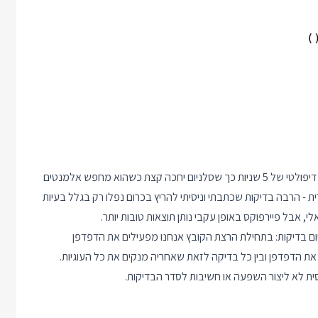
יש פה את כל ה import-ים שאתם יכולים לרצות, בחירת זמן המתנה דיפולטי של 5 שניות כך שסלניום יחכה קצת כשהוא מחפש אלמנטים
ירה בפיירפוקס אינה מקרית - הרבה בדיקות שכתבתי וניסיתי להריץ בכרום נפלו רק בגלל בעיות
י, אבל פיירפוקס באופן עקבי נותן תוצאות טובות יותר.
ום בדיקות: בתחילת הרצת הקובץ אנחנו מפעילים את הדפדפן
את הדפדפן ובין כל בדיקה לזאת שאחריה מנקים את כל העוגיות.
חסית לא ליצור השפעה או חשיבות לסדר הבדיקות.