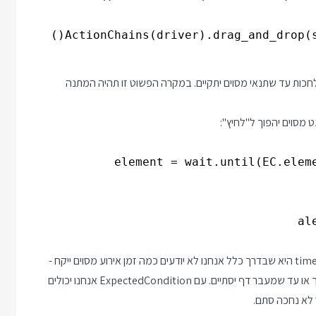
ActionChains(driver).drag_and_drop(so
חכות עד שתנאי מסוים יתקיים. במקרה הפשוט זו תהיה המתנה
מסוים יהפוך ל"לחיץ":
element = wait.until(EC.eleme
הסיבה המרכזית להעדיף את ExpectedCondition על פני time.sleep היא שבדרך כלל אנחנו לא יודעים כמה זמן אירוע מסוים ייקח -
כמה זמן ייקח עד שחלון ה alert יופיע, עד שאלמנט מסוים יגיע למסך או עד שמעבר דף יסתיים. עם ExpectedCondition אנחנו יכולים
 לא נחכה סתם.