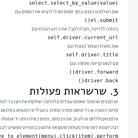
select.select_by_value(value)

ואם האלמנט נמצא בתוך טופס תוכלו להגיש את הטופס עם:
el.submit()

בחזרה לדרייבר, תוכלו לקבל את ה url הנוכחי עם:
self.driver.current_url

ואת כותרת העמוד הנוכחי עם:
self.driver.title

וגם לנווט קדימה ואחורה עם:
driver.back()

3. שרשראות פעולות
יש מצבים שהאתר שאתם עובדים עליו רוצה שתיקחו את העכבר למקו
אלמנטים וללחוץ או לעזוב את הכפתור, ממש כאילו היתה יד אנושית 
הנה דוגמא לשרשרת פעולות שמוצאת אלמנט בתפריט שמופיע רק ב Hover
e_to_element(menu).click(item).perform()
