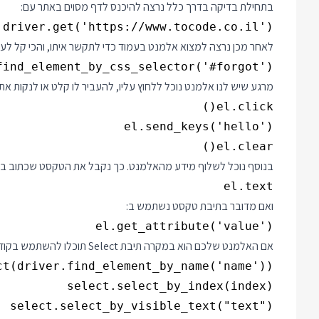
בתחילת בדיקה בדרך כלל נרצה להיכנס לדף מסוים באתר עם:
.driver.get('https://www.tocode.co.il')

לאחר מכן נרצה למצוא אלמנט בעמוד כדי לתקשר איתו, והכי קל לעשות את זה ד
find_element_by_css_selector('#forgot')

מרגע שיש לנו אלמנט נוכל ללחוץ עליו, להעביר לו קלט או לנקות א
el.clear()

בנוסף נוכל לשלוף מידע מהאלמנט. כך נקבל את הטקסט שכתוב באלמנט pan
el.text

ואם מדובר בתיבת טקסט נשתמש ב:
el.get_attribute('value')

אם האלמנט שלכם הוא במקרה תיבת Select תוכלו להשתמש בקוד הבא כדי להשפיע על הערך שבה: