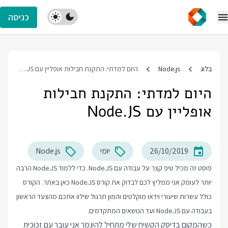
כניסה
בלוג
Node.js
היום למדתי: התקנת חבילות אופליין עם Node.JS
היום למדתי: התקנת חבילות
אופליין עם Node.JS
26/10/2019
יומי
Node.js
פוסט זה מכיל טיפ קצר על עבודה עם Node.JS. כדי ללמוד Node.JS הרבה
יותר לעומק אני ממליץ לכם לבדוק את
קורס Node.JS
כאן באתר. הקורס
כולל עשרות שיעורי וידאו מוקלטים והמון תרגול שילוו אתכם מהצעד הראשון
בעבודה עם Node.JS ועד הנושאים המתקדמים.
כשהמקום בדיסק הקשיח שלי מתחיל להיגמר אני עובר עם זכוכית