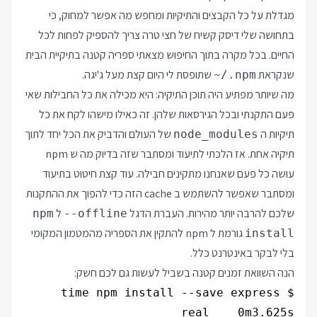
מגדלת על כל הקבצים והתיקיות ומחפש מה אפשר למחוק, כי
בתחושה שלי דיסק קשיח של חצי טרה צריך להספיק לפחות לכל
החיים. בכל מקרה בתוך החיפוש מצאתי ספריה קטנה בתיקיית הבית
שנקראת
שתופסת לי היום קצת מעל ג'יגה.
~/.npm
מה שיותר מפתיע היה תוכן התיקיה: היא מכילה את כל החבילות שאי
פעם התקנתי ובכל הגירסאות שלהן. זה כאילו מישהו לקח את כל
תיקיות ה
של העולם והדביק את הכל יחד לתוך
node_modules
תיקיה אחת. אז הלכתי
לתיעוד
ומסתבר שזה בדיוק מה ש npm
עושה כל פעם שאנחנו מתקינים חבילה. עוד קצת חיטוט בתיעוד
ומסתבר שאפשר להשתמש ב cache הזה כדי להפוך את ההתקנות
שלכם להרבה יותר מהירות. העברת הדגל
ל
npm
--offline
גורמת ל npm להתקין את הספריה מהמטמון המקומי
install
בלי לבקר באינטרנט כלל.
הנה השוואת זמנים קטנה בשביל לעשות גם לכם חשק: