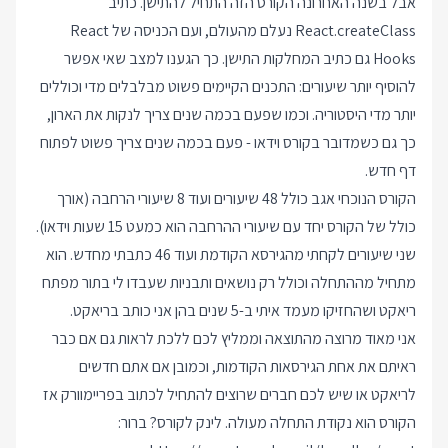
אבל בשנה האחרונה הקורס הזה התחיל להתישן. כתיב
React.createClass נעלם מהעולם, ועם הכניסה של React
Hooks גם כתיב המחלקות התישן. כך הגענו למצב שאי אפשר
להוסיף יותר שיעורים: התכנים הקיימים פשוט מבלבלים מדי וכוללים
יותר מדי היסטוריה. וכמו שפעם בכמה שנים צריך לנקות את הארון,
כך גם כשמדובר בקורס וידאו - פעם בכמה שנים צריך פשוט לפתוח
דף חדש.
הקורס הנוכחי אגב כולל 48 שיעורים ועוד 8 שיעורי הרחבה (אורך
כולל של הקורס יחד עם שיעורי ההרחבה הוא כמעט 15 שעות וידאו).
שני שיעורים לקחתי מהגירסא הקודמת ועוד 46 כתבתי מחדש. הוא
מתחיל מההתחלה וכולל רק נושאים ותבניות שעבדו לי בתור מפתח
ריאקט ושהחזיקו מעמד איתי ב-5 שנים בהן אני כותב בריאקט.
אני מאוד מרוצה מהתוצאה וממליץ לכם ללכת לראות גם אם כבר
ראיתם את אחת הגירסאות הקודמות, וכמובן אם אתם חדשים
לריאקט או שיש לכם חברים שרוצים להתחיל לכתוב בפריימוורק אז
הקורס הוא נקודת התחלה מעולה. לינק לקורס? ברור: