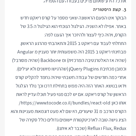
את כל הידע שאתם צריכים בעבודה עם הספריה.
3. קצת היסטוריה
הבוקר אינו הפעם הראשונה שאני מספר על קורס ריאקט חדש
באתר. אפילו לא השניה. הגילגול הנוכחי הוא הגילגול ה 3.5 של
הקורס, ויהיה כיף לעצור ולהיזכר איך הגענו לפה:
התחלתי לעבוד עם ריאקט ב 2015 והתאהבתי מהרגע הראשון.
מבחינתי ריאקט ב 2015 היה משמעותית יותר מעניין מ Angular
(שהיה אז האלטרנטיבה המרכזית) ומ Backbone (שהיה מסורבל)
וכמובן מכתיבת jQuery Plugins (שהרגישו מיושנים ולא יעילים).
אחרי כמה חודשים של עבודה חשבתי שיהיה נחמד להקליט קורס
וידאו בנושא. האתר הזה היה ממש בתחילת דרכו וכך נולד הגלגול
הראשון של קורס ריאקט. אם יש לכם מנוי פעיל תוכלו עדיין לראות
אותו כאן:
https://www.tocode.co.il/bundles/react-old/
הקורס הורכב מ 31 שיעורים, היו שם לא מעט דוגמאות מעניינות והוא
הציג גישה טובה לארכיטקטורת יישומים גדולים כולל סקירה של
Flux, Redux ו Reflux (שכבר לא איתנו).