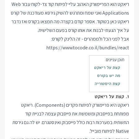
ריאקט הוא הפריימוורק האהוב עליי לפיתוח קוד צד-לקוח עבור Web
Applications ואני שמח ומתרגש להשיק גירסא מעודכנת של קורס
ריאקט כאן בטוקוד. אספר קודם בקצרה מה תמצאו בקורס ואז נדבר
על איך הגעתי לבנות את אותו קורס בפעם השלישית.
אבל לפני הכל ולממהרים - זה הלינק לקורס:
https://www.tocode.co.il/bundles/react
תוכן עניינים
קצת על ריאקט
מה יש בקורס
קצת היסטוריה
1. קצת על ריאקט
ריאקט היא פריימוורק לפיתוח פקדים (Components). ריאקט
מפותחת בפייסבוק ומשמשת את פייסבוק עצמה לבניית קוד
התשתית במערכות רבות כולל פייסבוק ואינסטגרם. יש לה גם גירסת
Native לפיתוח מובייל.