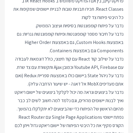
פרויקט קיים, בין אם הפרויקט משתמש ב React Hooks או ב
React Classes. תכירו תבניות טובות לבניית יישומים שמקיפות את
כל היבטי פיתוח צד לקוח:
נדבר על פיתוח קומפוננטות בסיסיות ועיצוב הממשק.
נדבר על חיבור מספר קומפוננטות ופיתוח קומפוננטות גנריות: גם
באמצעות Custom Hooks, גם באמצעות Higher Order
Components וגם באמצעות Containers.
נדבר על שילוב קוד React עם קוד חיצוני, כולל דוגמאות לעבודה
עם Youtube API, Firebase וכמובן Ajax ותקשורת עם צד שרת.
נדבר על ניהול State ביישום כולו באמצעות ספריית Redux (ואם
אתם מעדיפים MobX אל דאגה - יש שיעור הרחבה עליה).
נדבר על ביצועים ונראה מה יכול לקלקל ביצועים של יישום ריאקט
ואיך לבנות יישומים מהירים, וגם נלמד למה חשוב לשים לב כבר
מהיום הראשון של הפיתוח כדי שהביצועים לא יתקלקלו בהמשך.
נפתח יישומי Single Page Applications עם React Router
הקורס מקיף את כל היבטי הפיתוח של יישום ריאקט גדול וייתן לכם