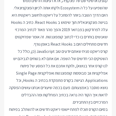
קטנים או שינוי שם של פונקציה, אלא רעיונות חדשים ממש
שהשפיעו על כל ה Ecosystem ולקחו אותה לכיוון הפונקציונאלי.
היום הדרך הטובה ביותר להסתכל על ריאקט ולחשוב ריאקטית היא
בגישה פונקציונאלית תוך שימוש ב React Hooks. כתיב ה Hooks
עלה לפרודקשן בפברואר 2019 והפך מהר מאוד לכתיב המרכזי
שאנשים בוחרים בו כדי לכתוב קומפוננטות. זה אומר שפרויקטים
חדשים מתחילים היום ב React Hooks באופן גורף.
קורס ריאקט מניח שאתם יודעים טוב JavaScript (כן, כולל כל
השטיקים הכי חדשים של השפה. אם אתם לא בטוחים לגביהם יש
לנו קורס אחר בנושא), ולוקח אתכם את כל המסע של פיתוח
אפליקציות ווב מבוססות קומפוננטות ואפליקציות Single Page
Applications. הגישה בקורס מתמקדת בכתיב ה Hooks, וכל
נושא מוסבר באמצעותם. פעם בכמה שיעורים אנחנו עושים הפסקה
לראות איך הקוד היה נראה בכתיב המחלקות ומה ההבדלים
המרכזיים בין התחבירים.
בסיום הקורס תוכלו לפתח יישומי ריאקט חדשים או להשתלב בפיתוח