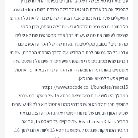
עם יציאת גירסא 15 של ריאקט, החברים בפיתוח החליטו שצריך
להפריד את כל עבודת ה DOM לחבילה נפרדת בשם react-dom.
השיקולים שלהם היו נכונים אבל הבעיה שהם שברו לי את כל הקורס:
כל התוכניות היו צריכות לכלול עכשיו חבילה נוספת, ולכן כל מי
שינסה לעשות את מה שעשיתי בכל אחד מהסרטים שם לא יצליח.
מה עושים? כמובן, מקליטים גירסא חדשה של הקורס הפעם עם
עדכון כל הדוגמאות לכתיב החדש. על הדרך הוספתי הבהרות, שיניתי
דברים שהיו מסובכים מדי והוספתי שיעורים חדשים על נושאים שהיו
אופנתיים באותו זמן. התוצאה היתה הקורס שהיה באתר עד אתמול
ועדיין אפשר למצוא אותו כאן:
https://www.tocode.co.il/bundles/react15
במהלך השלוש שנים מאז יציאת גירסא 15 של ריאקט המשכתי
להוסיף תכנים לקורס וכשנפרדתי ממנו אתמול הוא כלל 48 שיעורים
שכיסו המון היבטים של פיתוח יישומי ריאקט. הקורס הציג גם את
תחביר React.createClass שהיה קיים עד ריאקט 15, וגם את
תחביר המחלקות שנכנס לשימוש בגירסא 15 וליווה אותנו לתוך 16.