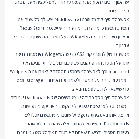
יש המון דרכים להפוך את הסטארטר הזה לאפליקציה מעניינת. הנה
כמה רעיונות:
אפשר להוסיף קוד צד שרת ו Middleware ששולף כל שניה את
המידע המעודכן מהשרת. המידע החדש ייכנס ל Redux Store
ובאופן מיידי יוצג בכל ה Widgets שעל המסך מה שיתן תחושה של
עדכון חי.
אפשר (ורצוי) להוסיף קוד CSS כדי שה Widgets יהיו מסודרים יפה
יותר על המסך. ההרפתקנים שביניכם יכולים לזרוק פנימה את
react-dnd
וכך לאפשר למשתמשים לסדר לעצמם את ה Widgets
באמצעות גרירה על המסך. ולשמור את הסידור ב local storage
כדי שיישאר לנו גם לפעם הבאה.
אפשר להוסיף מסך פתיחה שיציג רשימה של Dashboards שמורים
במערכת. כל Dashboard יכול להקשיב לאוביקט מידע שונה
ולהציג אותו באמצעות Widgets שונים. משתמשים יוכלו ליצור
Dashboards חדשים או למחוק כאלה שהם כבר לא אוהבים.
רעיונות נוספים? דרישות שאתם לא בטוחים איך לממש? מוזמנים