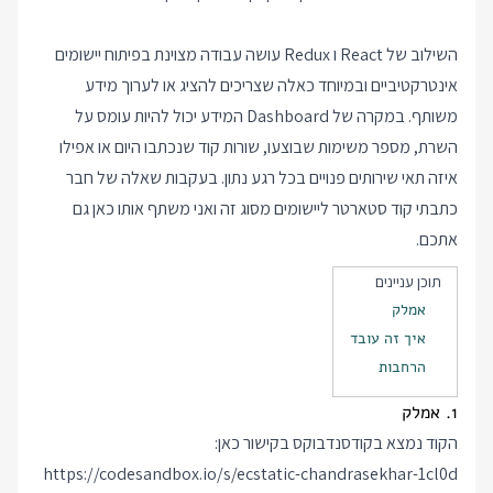
השילוב של React ו Redux עושה עבודה מצוינת בפיתוח יישומים
אינטרקטיביים ובמיוחד כאלה שצריכים להציג או לערוך מידע
משותף. במקרה של Dashboard המידע יכול להיות עומס על
השרת, מספר משימות שבוצעו, שורות קוד שנכתבו היום או אפילו
איזה
תאי שירותים פנויים
בכל רגע נתון. בעקבות שאלה של חבר
כתבתי קוד סטארטר ליישומים מסוג זה ואני משתף אותו כאן גם
אתכם.
תוכן עניינים
אמלק
איך זה עובד
הרחבות
1. אמלק
הקוד נמצא בקודסנדבוקס בקישור כאן:
https://codesandbox.io/s/ecstatic-chandrasekhar-1cl0d