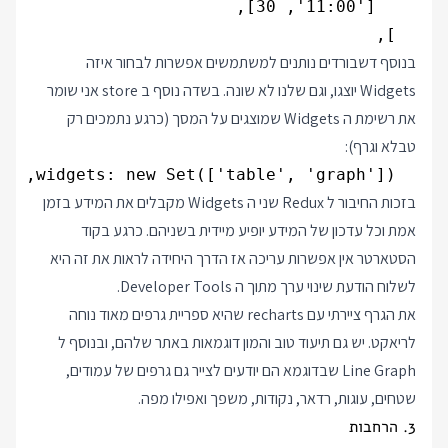
  ],

בנוסף דשבורדים נותנים למשתמשים אפשרות לבחור איזה
Widgets יוצגו, וגם שלנו לא שונה. בשדה נוסף ב store אני שומר
את רשימת ה Widgets שמוצגים על המסך (כרגע נתמכים רק
טבלא וגרף):
  widgets: new Set(['table', 'graph']),

בזכות החיבור ל Redux שני ה Widgets מקבלים את המידע בזמן
אמת וכל עדכון של המידע יופיע מיידית בשניהם. כרגע בקוד
הסטארטר אין אפשרות עריכה אז הדרך היחידה לראות את זה היא
לשלוח הודעת שינוי ערך מתוך ה Developer Tools.
את הגרף ציירתי עם
recharts
שהיא ספריית גרפים מאוד נוחה
לריאקט. יש גם תיעוד טוב והמון דוגמאות באתר שלהם, ובנוסף ל
Line Graph שבדוגמא הם יודעים לצייר גם גרפים של עמודים,
שטחים, עוגות, רדאר, נקודות, משפך ואפילו מפה.
3. הרחבות