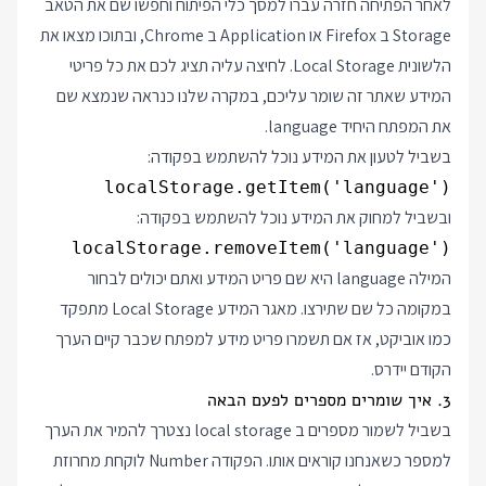
לאחר הפתיחה חזרה עברו למסך כלי הפיתוח וחפשו שם את הטאב
Storage ב Firefox או Application ב Chrome, ובתוכו מצאו את
הלשונית Local Storage. לחיצה עליה תציג לכם את כל פריטי
המידע שאתר זה שומר עליכם, במקרה שלנו כנראה שנמצא שם
את המפתח היחיד language.
בשביל לטעון את המידע נוכל להשתמש בפקודה:
localStorage.getItem('language')

ובשביל למחוק את המידע נוכל להשתמש בפקודה:
localStorage.removeItem('language')

המילה language היא שם פריט המידע ואתם יכולים לבחור
במקומה כל שם שתירצו. מאגר המידע Local Storage מתפקד
כמו אוביקט, אז אם תשמרו פריט מידע למפתח שכבר קיים הערך
הקודם יידרס.
3. איך שומרים מספרים לפעם הבאה
בשביל לשמור מספרים ב local storage נצטרך להמיר את הערך
למספר כשאנחנו קוראים אותו. הפקודה Number לוקחת מחרוזת