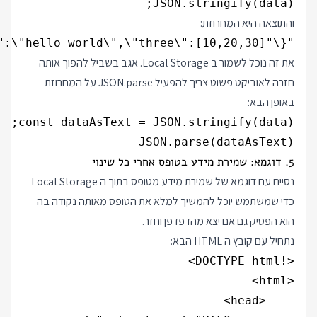
JSON.stringify(data);

והתוצאה היא המחרוזת:
"{\"one\":10,\"two\":\"hello world\",\"three\":[10,20,30]}"

את זה נוכל לשמור ב Local Storage. אגב בשביל להפוך אותה
חזרה לאוביקט פשוט צריך להפעיל JSON.parse על המחרוזת
באופן הבא:
JSON.parse(dataAsText)

5. דוגמא: שמירת מידע בטופס אחרי כל שינוי
נסיים עם דוגמא של שמירת מידע מטופס בתוך ה Local Storage
כדי שמשתמש יוכל להמשיך למלא את הטופס מאותה נקודה בה
הוא הפסיק גם אם יצא מהדפדפן וחזר.
נתחיל עם קובץ ה HTML הבא: