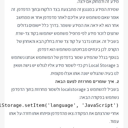
מידע זה ולמחוק אם ירצה.
שמירת המידע במנגנון זה מתבצעת בצד הלקוח ובתוך הדפדפן. זה
אומר שאם משתמש יגיע אליכם לאתר מדפדפן אחר או ממחשב
אחר הוא לא יראה את המידע ששמר. בדרך כלל יישומים גדולים
שרוצים לזכור מידע לפי פרופיל משתמש ישתמשו בקוד צד-שרת
בשביל זה. אנחנו נדבר על קוד צד שרת בחלק הבא והאחרון של
הקורס. לכן בינתיים מבחינתנו משתמש הוא דפדפן.
בנוסף בגלל שהמידע שמור בדפדפן של המשתמש אנחנו נשתמש
ב Local Storage רק כדי לשמור מידע אליו לגולש יש גישה ושאין
לנו בעיה שהגולש ישנה אותו אצלו מקומית.
2. איך שומרים מחרוזת לפעם הבאה
בשביל להשתמש ב localstorage ולשמור מחרוזת בתוך הדפדפן
נשתמש בפקודה הבאה:
lStorage.setItem('language', 'JavaScript');

אחרי שהרצתם את הפקודה צאו מהדפדפן ופיתחו אותו חזרה על אותו
עמוד.