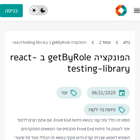
כניסה
בלוג
עמוד 2
הפונקציה getByRole ב react-testing-library
הפונקציה getByRole ב react-
testing-library
06/11/2020
יומי
פיתוח צד-לקוח
פוסט זה כולל טיפ קצר בנושא פיתוח Front End. אם אתם רוצים ללמוד
יותר לעומק על פיתוח Front End מהבסיס ועד הנושאים המתקדמים
תשמחו לשמוע שבניתי קורס וידאו מקיף בנושא זה הכולל מעל 50 שיעורי