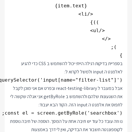
}

בספריית בדיקות רגילה הייתי יכול להשתמש ב CSS כדי להגיע
לאלמנט ה input ולמשל לקרוא ל:
querySelector('input[name="filter-list"]')

אבל במעבר ל react-testing-library ובפרט אם אני מוכן לקבל
את השגעונות שלהם ולהשתמש ב getByRole אני אגלה שקשה לי
לתפוס את אלמנט ה input הזה. הקוד הבא יעבוד:
const el = screen.getByRole('searchbox');

נו וזה עובד כל עוד יש תיבה אחת על המסך. הוספה של תיבה נוספת
לקומפוננטה תשבור את הבדיקה, ואין לי דרך באמצעות