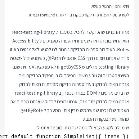
וידאו והמון תרגול מעשי.
למידע נוסף והצטרפות לקורס בקרו בדף
קורס Front End
באתר.
אחד הדברים שהכי קשה להכיל במעבר ל react-testing-library
הוא החשיבות הגדולה שמפתחי הספריה מעניקים ל Accessibility
Roles. בעוד רוב ספריות הבדיקה נותנות לנו להגיע לאלמנטים באיזו
צורה שאנחנו רוצים (דרך CSS או אפילו XPath), כשמגיעים ל react-
testing-library מגלים ש getByCSS זו לא פונקציה אמיתית שם.
השינוי הטכני הזה נובע משינוי תפיסה לגבי תפקיד הבדיקה ומה
אנחנו רוצים לבדוק: בעוד ספריות בדיקה מסורתיות רוצות לבדוק
שדברים מגיעים ל DOM בצורה נכונה, ב react-testing-library
אנחנו רוצים לבדוק יותר מזה, אנחנו רוצים לבדוק שאנחנו מבינים את
העמוד שלנו כמו שמשתמש מבין אותו. המעבר ל getByRole
מהווה שינוי בנקודת המבט.
שימו לב לקטע הבא לדוגמה שהצגתי בוובינר אתמול: