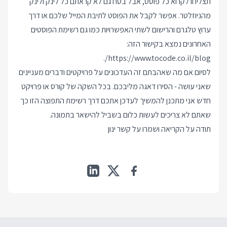
תצליחו לקרוא כל פוסט, אבל בטח גם לא קראתם כל לינק ולינק
מהניוזלטר. אפשר לקבל את הפוסט לתיבת המייל שלכם או דרך
ערוץ טלגרם והרישום לשתי האפשרויות כמו גם רשימת הפוסטים
האחרונים נמצא בקישור הזה:
.
https://www.tocode.co.il/blog/
לסיום אם מה שאהבתם זה העדכונים על פרויקטים ודברים מעניינים
שאני עושה - הסירו דאגה מליבכם. בכל השקה של קורס או פרויקט
חדש אני מתכנן להמשיך לעדכן אתכם דרך רשימת התפוצה הזו כך
שאתם לא צריכים לעשות כלום בשביל להישאר בתמונה.
תודה על הקריאה ושמרו על קשר ינון