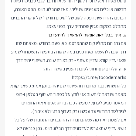
פוסט מסודר ולא לחכות לסוף החודש. אותו דבר לגבי טכניקות פיתוח
חדשות או כלים מעניינים שגיליתי. מאז שהבלוג היומי תפס תאוצה,
הכתיבה החודשית הפכה לסוג של "סיכום חודשי" של עיקרי הדברים
מהבלוג במקום מגזין שמחזיק ערך בפני עצמו.
2. איך בכל זאת אפשר להמשיך להתעדכן
אם נהניתם מהלינקים שהתפרסמו כאן פעם בחודש ומצאתם שזו
דרך טובה להישאר מעודכנים במה שקורה בתעשיה תשמחו לשמוע
שאני עדיין קורא ועדיין משתף - רק בצורה שונה. השיתוף יהיה דרך
ערוץ טלגרם שפתחתי לטובת העניין בקישור הזה:
.
https://t.me/tocodemarks
כל התשתית כבר מחוברת והשיתוף שם יהיה בזמן אמת: כשאני קורא
מאמר שנראה לי חשוב אני לוחץ על כפתור השיתוף בטלפון ו-הופ
המאמר מגיע לערוץ. למעשה ככה בדיוק אספתי את החומרים
לניוזלטר החודשי עד עכשיו (רק בערוץ פרטי ולא ציבורי).
אם לעומת זאת מה שאהבתם היה ההסברים והתגובות שלי על כל
נושא עדיף שתצטרפו לעדכונים דרך הבלוג היומי. נכון כנראה לא