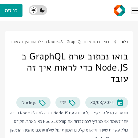
כניסה
בלוג
בואו נכתוב שרת GraphQL ב Node.JS כדי לראות איך זה עובד
בואו נכתוב שרת GraphQL ב
Node.JS כדי לראות איך זה
עובד
30/08/2021
יומי
Node.js
פוסט זה מכיל טיפ קצר על עבודה עם Node.JS. כדי ללמוד Node.JS הרבה
יותר לעומק אני ממליץ לכם לבדוק את
קורס Node.JS
כאן באתר. הקורס
כולל עשרות שיעורי וידאו מוקלטים והמון תרגול שילוו אתכם מהצעד הראשון