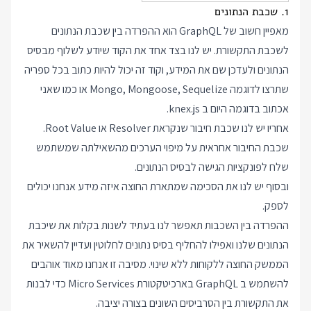
1. שכבת הנתונים
מאפיין חשוב של GraphQL הוא ההפרדה בין שכבת הנתונים
לשכבת התקשורת. יש לנו בצד אחד את הקוד שיודע לשלוף מבסיס
הנתונים ולעדכן שם את המידע, וקוד זה יכול להיות כתוב בכל ספריה
שתרצו לדוגמה Mongo, Mongoose, Sequelize או כמו שאני
אכתוב בדוגמה היום ב knex.js.
אחריו יש לנו שכבת חיבור שנקראת Resolver או Root Value.
שכבת החיבור אחראית על מיפוי הערכים מהשאילתה שמשתמש
שלח לפונקציות הגישה לבסיס הנתונים.
ובסוף יש לנו את הסכימה שמתארת החוצה איזה מידע אנחנו יכולים
לספק.
ההפרדה בין השכבות תאפשר לנו בעתיד לשנות בקלות את שיכבת
הנתונים שלנו ואפילו להחליף בסיס נתונים לחלוטין ועדיין להשאיר את
הממשק החוצה ללקוחות ללא שינוי. מסיבה זו אנחנו מאוד אוהבים
להשתמש ב GraphQL בארכיטקטורת Micro Services כדי לבנות
את התקשורת בין הסרביסים השונים בצורה יציבה.