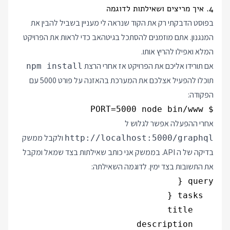
4. איך מריצים ושאילתות לדוגמה
בפוסט הדבקתי רק את הקוד שנראה לי מעניין בשביל להבין את
המנגנון. אתם מוזמנים להסתכל
בגיטהאב
כדי לראות את הפרויקט
המלא ואפילו להריץ אותו.
אם תורידו אליכם את הפרויקט אז אחרי הרצת
npm install
תוכלו להפעיל אצלכם את המערכת בהאזנה על פורט 5000 עם
הפקודה:
$ PORT=5000 node bin/www

אחרי ההפעלה אפשר לגלוש ל
ולקבל ממשק
http://localhost:5000/graphql
בדיקה של ה API. בממשק אני כותב שאילתות בצד שמאל ומקבל
את התשובות בצד ימין. לדוגמה השאילתה: