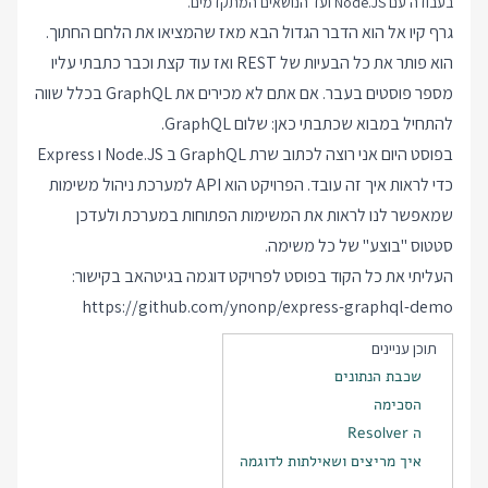
בעבודה עם Node.JS ועד הנושאים המתקדמים.
גרף קיו אל הוא הדבר הגדול הבא מאז שהמציאו את הלחם החתוך.
הוא פותר את כל הבעיות של REST ואז עוד קצת וכבר כתבתי עליו
מספר פוסטים בעבר. אם אתם לא מכירים את GraphQL בכלל שווה
להתחיל במבוא שכתבתי כאן:
שלום GraphQL
.
בפוסט היום אני רוצה לכתוב שרת GraphQL ב Node.JS ו Express
כדי לראות איך זה עובד. הפרויקט הוא API למערכת ניהול משימות
שמאפשר לנו לראות את המשימות הפתוחות במערכת ולעדכן
סטטוס "בוצע" של כל משימה.
העליתי את כל הקוד בפוסט לפרויקט דוגמה בגיטהאב בקישור:
https://github.com/ynonp/express-graphql-demo
תוכן עניינים
שכבת הנתונים
הסכימה
ה Resolver
איך מריצים ושאילתות לדוגמה