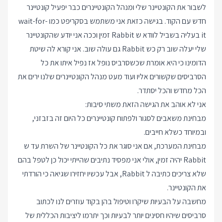
לשבור את הקונטיינר שלי ומנהל הקונטיינרים כבר יפעיל קונטיינר
חדש עם הקוד. בגישה כזאת אני משתמש בסקריפט כמו wait-for-
it בעליה בשביל לוודא ש Rabbit זמין וככה אני יודע שהקונטיינר
שלי יעלה שוב רק כש Rabbit גם עולה שוב. אני קורא לה שיטת
הדומינו כי היא אומרת שכשסרביס נופל אז נפיל איתו את כל
הסרביסים שקשורים אליו ועוד מעט מנהל הקונטיינרים שלנו ירים את
הכל מחדש והכל יסתדר.
אני לא אוהב את הגישה הזאת משתי סיבות:
מבחינת משאבים לסגור ולפתוח קונטיינרים כל היום זה בזבזני,
ובמיוחד כשלא חייבים.
מבחינת המערכת, אם אני סוגר את כל הקונטיינר של השרת עד ש
Rabbit יהיה זמין, אולי אני מפסיד נתיבים שהייתי יכול כן לטפל בהם
שלא צריכים כתיבה ל Rabbit, אבל עכשיו יחזירו שגיאה כי הורדתי
את הקונטיינר.
מחשבה על הבעיות שיקרו וטיפול בהן בקוד עוזרים לנו לכתוב
סרביסים שיהיו חסינים יותר לבעיות וכך יתרמו ליציבות הכללית של