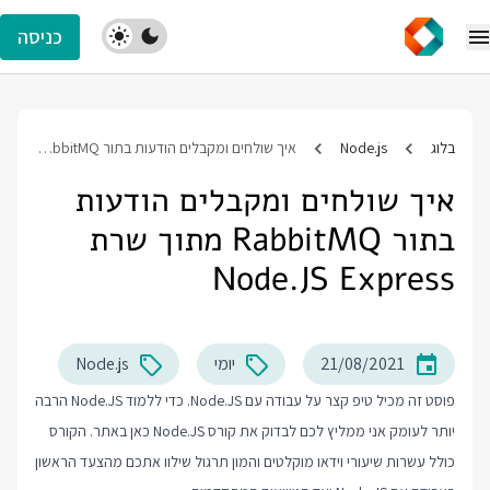
כניסה
בלוג
Node.js
איך שולחים ומקבלים הודעות בתור RabbitMQ מתוך שרת Node.JS Express
איך שולחים ומקבלים הודעות
בתור RabbitMQ מתוך שרת
Node.JS Express
21/08/2021
יומי
Node.js
פוסט זה מכיל טיפ קצר על עבודה עם Node.JS. כדי ללמוד Node.JS הרבה
יותר לעומק אני ממליץ לכם לבדוק את
קורס Node.JS
כאן באתר. הקורס
כולל עשרות שיעורי וידאו מוקלטים והמון תרגול שילוו אתכם מהצעד הראשון