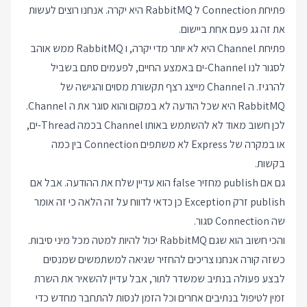
פתיחת Connection ל RabbitMQ היא יקרה. אנחנו רוצים לעשות
את זה גג פעם אחת ביישום.
פתיחת Channel היא לא יותר מדי יקרה, ו RabbitMQ ממש אוהב
לסגור לנו Channel-ים באמצע החיים, לפעמים סתם בשביל
להרגיז. ה Channel מייצג רצף תקשורת מסוים והגישה של
RabbitMQ היא שכל הודעה לא במקום והוא סוגר את ה Channel.
לכן חשוב מאוד לא להשתמש באותו Channel בכמה Thread-ים,
או במקרה של Express לא משתפים Connection בין כמה
בקשות.
גם אם publish מחזיר false הוא עדיין שלח את ההודעה. אבל אם
publish זרק Exception כן כדאי לדווח על זה הלאה כי זה אומר
שה Connection סגור.
והכי חשוב הוא שגם RabbitMQ יכול להיות למטה מכל מיני סיבות.
כשזה קורה אנחנו צריכים להחזיר שגיאה למשתמשים שמנסים
לבצע פעולה בנתיב שמשדר לתור, אבל עדיין להשאיר את השרת
זמין לטיפול בנתיבים אחרים וכל הזמן לנסות להתחבר מחדש כדי