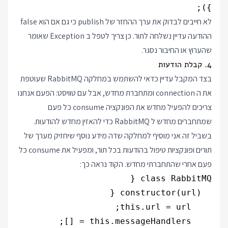
});

לא חייבים לבדוק את ערך ההחזר של publish כי גם אם הוא false
ההודעה עדיין נשלחה לתור. כן צריך לטפל ב Exception שאומר
שהערוץ או החיבור נסגר.
4. קבלת הודעות
בצד המקבל עדיין כדאי להשתמש במחלקה RabbitMQ שעוטפת
את ה connection ומתחברת מחדש, אבל עם טוויסט: הפעם אנחנו
צריכים להפעיל מחדש את הפונקציה consume כל פעם
שמתחברים מחדש ל RabbitMQ כדי להאזין מחדש להודעות.
בשביל זה אני מוסיף למחלקה שדה מידע נוסף שיחזיק מערך של
תורים ופונקציות טיפול בהודעות בכל תור, ומפעיל את consume כל
פעם אחרי שהתחברתי מחדש. הקוד נראה כך: