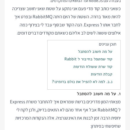
בעבודה עם Node.JS ועד הנושאים המתקדמים.
כשאני כותב קוד מדי פעם אני נתקע על שטות שאני חושב שצריכה
להיות מאוד ברורה. השטות של היום היתה RabbitMQ ובפרט איך
לחבר אותו ל Express. הנה הקוד שבסוף עבד לי בצירוף כמה
אילוצים ששווה לשים לב אליהם כשאתם מקודדים דברים דומים.
תוכן עניינים
על מה חשוב להסתכל
קוד שמטפל בחיבור ל Rabbit
קוד שרת ששולח הודעות
קבלת הודעות
נ.ב. למה לא להפיל את כולם בדומינו?
1. על מה חשוב להסתכל
מצאתי המון מדריכים ברשת שמראים איך להתחבר משרת Express
ל RabbitMQ אבל אף אחד מהם לא התאים בדיוק, ולכן לקח לי
יחסית הרבה זמן לבנות את האינטגרציה. אלה הנקודות המרכזיות
שחיפשתי בפיתרון: