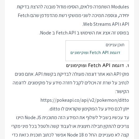
Modules השתפרה פלאים, הוסיפו מודול מובנה להרצת בדיקות
יחידה, ונוספה תמיכה לשני ממשקי רשת מהדפדפן שהם Fetch
API ו Web Streams API.
בפוסט זה אציג את השימוש ב Fetch API ב Node.
תוכן עניינים
דוגמת Fetch API ופוקימונים
1. דוגמת Fetch API ופוקימונים
פוקי API
הוא אתר דוגמה מעולה לבדיקת בקשות API. אתם פונים
לנתיב על שרת זה ויכולים לקבל חזרה מידע על פוקימונים. לדוגמה
הקישור:
https://pokeapi.co/api/v2/pokemon/ditto
ייתן לכם מידע על הפוקימון שקוראים לו ditto.
עד עכשיו בשביל לשלוף את המידע הזה מתוכנית Node.JS היינו
צריכים להתקין חבילה חיצונית או לעבוד קשה ולטפל בכל מיני מקרי
קצה לא מעניינים. החל מ Node 18 אפשר לכתוב תוכנית כזאת כדי