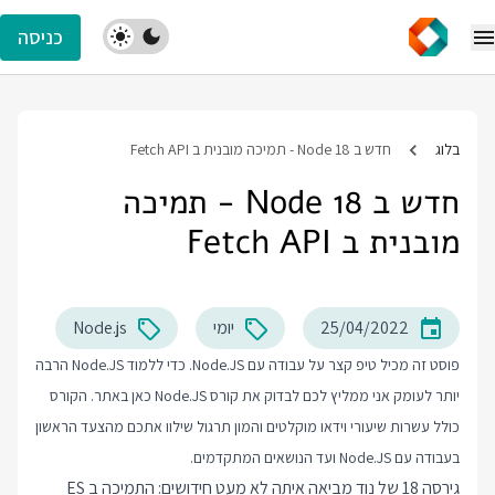
כניסה
בלוג
חדש ב Node 18 - תמיכה מובנית ב Fetch API
חדש ב Node 18 - תמיכה
מובנית ב Fetch API
25/04/2022
יומי
Node.js
פוסט זה מכיל טיפ קצר על עבודה עם Node.JS. כדי ללמוד Node.JS הרבה
יותר לעומק אני ממליץ לכם לבדוק את
קורס Node.JS
כאן באתר. הקורס
כולל עשרות שיעורי וידאו מוקלטים והמון תרגול שילוו אתכם מהצעד הראשון
בעבודה עם Node.JS ועד הנושאים המתקדמים.
גירסה 18 של נוד מביאה איתה לא מעט חידושים: התמיכה ב ES