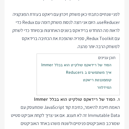
לפני שנתיים כתבתי כאן
משחק זיכרון
עם ריאקט בעזרת הפונקציה
useReducer. היום אני רוצה לנסות משחק דומה עם Redux כדי
לראות מה התחדש ברידאקס בשנים האחרונות ובמיוחד כדי לשחק
עם Redux Toolkit, ספריה שהופכת את הכתיבה ברידאקס
למשחק הרבה יותר מהנה.
תוכן עניינים
הסוד של רידאקס טולקיט הוא בכלל Immer
איך משתמשים ב Reducers
קומפוננטת ריאקט
המידלוור
1. הסוד של רידאקס טולקיט הוא בכלל Immer
האמת חייבת להיאמר, כתיבת קוד JavaScript שמתעסק עם
Immutable Data זה לא תענוג. אם אני צריך לקחת אוביקט סטייט
שמורכב מאוביקטים פנימיים ולשנות משהו באחד האוביקטים