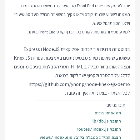
יותר לעומק על פיתוח Front End מהבסיס ועד הנושאים המתקדמים
תשמחו לשמוע שבניתי קורס וידאו מקיף בנושא זה הכולל מעל 50 שיעורי
וידאו והמון תרגול מעשי.
למידע נוסף והצטרפות לקורס בקרו בדף
קורס Front End
באתר.
בפוסט זה אדגים איך לכתוב אפליקציית Node.JS ו Express
פשוטה, ששולפת מידע מבסיס נתונים באמצעות ספריית Knex.JS
ומציגה אותו בתור טבלה ב HTML. חסרי הסבלנות ביניכם מוזמנים
לדלג על ההסבר ולקפוץ ישר לקוד במאגר:
https://github.com/ynonp/node-knex-ejs-demo
לכל השאר - בואו נראה איך זה עובד.
תוכן עניינים
מה אנחנו בונים
הקובץ lib/db.js
הקובץ routes/index.js
הצגת המידע כטבלה בקובץ views/index.ejs