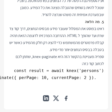
אני הוספתי גם הדפסה של כל הנתונים בפורמט JSON בשביל
שנוכל להיות בטוחים שהטבלה מציגה את כל המידע. כמובן
שבמערכת אמיתית זה משהו שנרצה להוריד.
5. מה הלאה
ראינו בפוסט את המסלול שעובר מידע מבסיס הנתונים, דרך קוד צד
שרת ועד שהופך ל HTML. ההרחבה המרכזית לדוגמה הזאת תהיה
קבלת פרמטרים מהמשתמש כדי להציג רק חלק מהמידע כאשר יש
בטבלה בבסיס הנתונים יותר מדי מידע.
ספריה מעניינת בהקשר הזה היא
knex-paginate
, שתתן לכם
לכתוב קוד כזה:
   .paginate({ perPage: 10, currentPage: 2 });
