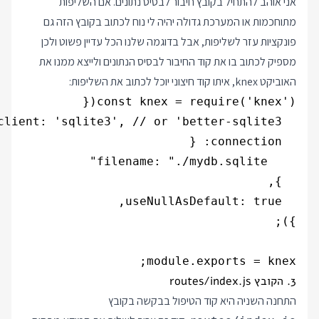
אני אוהב להתחיל בקובץ חיבור לבסיס נתונים. אם השליפות
מתוחכמות או המערכת גדולה יהיה לי נוח לכתוב בקובץ הזה גם
פונקציות עזר לשליפות, אבל בדוגמה שלנו הכל עדיין פשוט ולכן
מספיק לכתוב בו את קוד החיבור לבסיס הנתונים ולייצא ממנו את
האוביקט knex, איתו קוד חיצוני יוכל לכתוב את השליפות:
module.exports = knex;

3. הקובץ routes/index.js
התחנה השניה היא קוד הטיפול בבקשה בקובץ