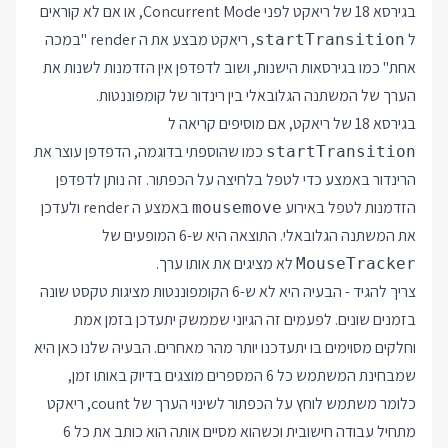
בגירסא 18 של ריאקט לפני Concurrent Mode, או אם לא קוראים
ל
, ריאקט מבצע את ה render "במכה
startTransition
אחת" כמו בגירסאות הישנות, ושוב לדפדפן אין הזדמנות לשנות את
הערך של המשתנה הגלובאלי בין רינדור של קומפוננטות.
בגירסא 18 של ריאקט, אם מוסיפים קריאה ל
כמו שהוספתי בדוגמה, הדפדפן עוצר את
startTransition
הרינדור באמצע כדי לטפל בלחיצה על הכפתור. זה נותן לדפדפן
הזדמנות לטפל באירוע
באמצע ה render ולעדכן
mousemove
את המשתנה הגלובאלי. התוצאה היא ש-6 המופעים של
לא מציגים את אותו ערך.
MouseTracker
צריך להגיד - הבעיה היא לא ש-6 הקומפוננטות מציגות טקסט שונה
בזמנים שונים. לפעמים זה הגיוני שממשק יתעדכן בזמן אמת
וחלקים מסוימים בו יתעדכנו יותר מהר מאחרים. הבעיה שלנו כאן היא
שמבחינת המשתמש כל 6 המספרים מוצגים בדיוק באותו זמן,
כלומר משתמש לוחץ על הכפתור לשינוי הערך של count, ריאקט
מתחיל עבודה חישובית וכשהוא מסיים אותה הוא כותב את כל 6