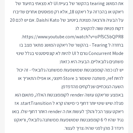
את המושג tearing בהקשר של בעיית UI לא מצאתי בתיעוד של
ריאקט או בהכרזה על ריאקט 18, אלא רק מפוסטים אחרים שדיברו
על הבעיה והרצאה מצוינת ביוטיוב של Daishi Kato. אם יש לכם 20
דקות פנויות שווה להקשיב לו:
.
https://www.youtube.com/watch?v=oPfSC5bQPR8
בחזרה ל Tearing - בהקשר של ריאקט המושג מתאר מצב בו
Concurrent Mode גורם ל UI להיות לא קונסיסטנטי בגלל שינוי
משתנים גלובאליים. הבעיה היא כזאת:
יש לנו כמה קומפוננטות שמושפעות ממשתנה גלובאלי - זה יכול
להיות ref, משתנה ששמור ב Store חיצוני, או אפילו התאריך או
השעה הנוכחיים שנלקחים מהדפדפן.
באמצע שריאקט עושה render לקומפוננטות האלה, פתאום הוא
מגלה שיש שינוי יותר דחוף כי מישהו קרא ל startTransition. אז
ריאקט עוצר הכל והולך לעשות את ה render היותר דחוף שלו. בואו
נגיד שהיו לי 6 קומפוננטות שמושפעות ממשתנה גלובאלי, וריאקט
רינדר 3 מהן לפני שהיה צריך לעצור.