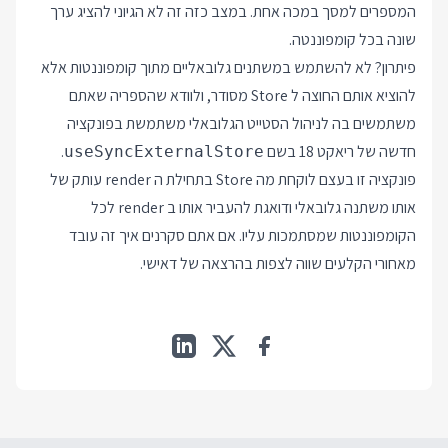
המספרים למסך במכה אחת. במצב כזה זה לא הגיוני להציג ערך
שונה בכל קומפוננטה.
פיתרון? לא להשתמש במשתנים גלובאליים מתוך קומפוננטות אלא
להוציא אותם החוצה ל Store מסודר, ולוודא שהספריה שאתם
משתמשים בה לניהול הסטייט הגלובאלי משתמשת בפונקציה
חדשה של ריאקט 18 בשם
.
useSyncExternalStore
פונקציה זו בעצם לוקחת מה Store בתחילת ה render עותק של
אותו משתנה גלובאלי ודואגת להעביר אותו ב render לכל
הקומפוננטות שמסתמכות עליו. אם אתם סקרנים איך זה עובד
מאחורי הקלעים שווה לצפות בהרצאה של דאישי.