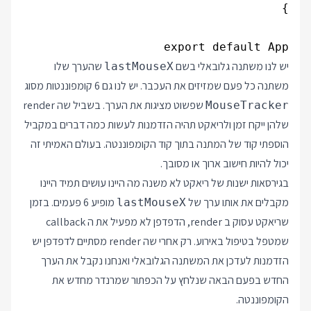
export default App

יש לנו משתנה גלובאלי בשם
שהערך שלו
lastMouseX
משתנה כל פעם שמזיזים את העכבר. יש לנו גם 6 קומפוננטות מסוג
שפשוט מציגות את הערך. בשביל שה render
MouseTracker
שלהן ייקח זמן ולריאקט תהיה הזדמנות לעשות כמה דברים במקביל
הוספתי קוד של המתנה בתוך קוד הקומפוננטה. בעולם האמיתי זה
יכול להיות חישוב ארוך או מסובך.
בגירסאות ישנות של ריאקט לא משנה מה היינו עושים תמיד היינו
מקבלים את אותו ערך של
מופיע 6 פעמים. בזמן
lastMouseX
שריאקט עסוק ב render, הדפדפן לא מפעיל את ה callback
שמטפל בטיפול באירוע. רק אחרי שה render מסתיים לדפדפן יש
הזדמנות לעדכן את המשתנה הגלובאלי ואנחנו נקבל את הערך
החדש בפעם הבאה שנלחץ על הכפתור שמרנדר מחדש את
הקומפוננטה.