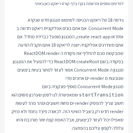
לפרטים נוספים והרשמה בקרו בדף
קורס ריאקט
כאן באתר.
גירסה 18 של ריאקט הכניסה לשימוש מנגנון חדש שנקרא
Concurrent Mode. אם אתם בונים אפליקציית ריאקט חדשה ב
Vite או create-react-app, המנגנון מופעל כברירת מחדל. אם
אתם משדרגים אפליקציה ישנה לריאקט 18 אתם תקבלו הודעה
שמבקשת מכם להחליף את פקודת ה ReactDOM.render
בפקודה בשם ReactDOM.createRoot כדי להפעיל את המנגנון.
מנגנון ה Concurrent Mode אמור לעזור לפתור בעיות ביצועים
שנובעות מ render-ים ארוכים מדי.
מנגנון Concurrent Mode מוסיף פונקציה בשם
שמאפשרת לנו לסמן שעדכון מסוים הוא
startTransition
חשוב וצריך להפסיק render-ים פחות חשובים ומהר מהר לעשות
render חדש רק בשביל השינוי הזה. לכאורה פיצ'ר נחמד ולא מזיק
שאפילו יכול לעזור לביצועים, אבל האמת קצת יותר מורכבת והיא
עלולה לקפוץ עליכם בהפתעה.