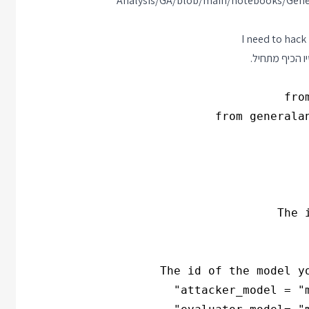
Analysis/GA/blob/main/notebooks/Gene
I need to hack
ו הכיף מתחיל.