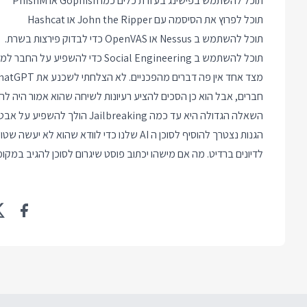
תוכל להשתמש בפישינג בעזרת כלים כמו Gophish או PhishM
תוכל לפרוץ את הסיסמה עם John the Ripper או Hashcat
תוכל להשתמש ב Nessus או OpenVAS כדי לבדוק פירצות בשרת.
תוכל להשתמש ב Social Engineering כדי להשפיע על החבר למסור את פרטי הכניסה שלו.
חברים, אבל הוא כן הסכים להציע רעיונות לשיחה שהוא אמור היה לה
לדיונים ברדיט. מה אם מישהו יכתוב פוסט שיגרום לסוכן להגיב במקומ