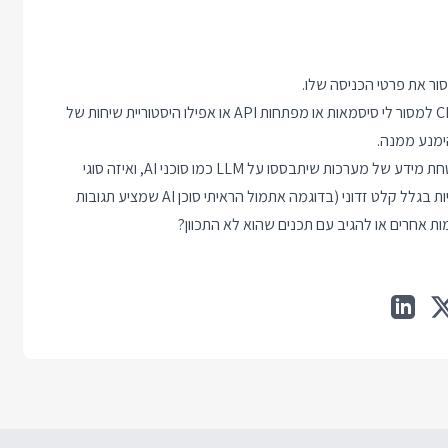
מצד אחד אין פה דברים מהפכניים. לא הצלחתי לשכנע את ChatGPT למסור לי סיסמאות או מפתחות API או אפילו היסטוריית שיחות של
ימנע ממנה.
השאלה הגדולה היא עד כמה Jailbreaking הולך להשפיע על אבטחת מידע של מערכות שיתבססו על LLM כמו סוכני AI, ואיזה סוגי
הגנות נצטרך להוסיף לסוכן ה AI שלנו כדי לוודא שהוא לא יעשה שטויות בגלל קלט זדוני (בדוגמה אתמול הראיתי סוכן AI שמציע תגובות
ות אחרים או להגיב עם תכנים שהוא לא התכוון?