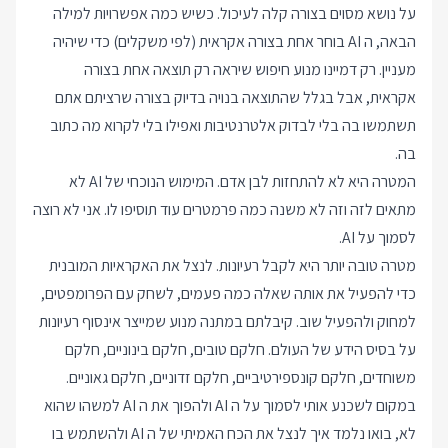
על נושא מסוים בצורה קלה לעיכול. כשיש כמה אפשרויות למילה
הבאה, ה AI בוחר אחת בצורה אקראית (לפי משקלים) כדי שיהיה
מעניין. רק דמיינו מנוע חיפוש שיראה רק תוצאה אחת בצורה
אקראית, אבל בגלל שהתוצאה בנויה בדיוק בצורה שרציתם אתם
תשתמשו בה בלי לבדוק אלטרנטיבות ואפילו בלי לקרוא מה כתוב
בה.
המטרה היא לא להתחזות לבן אדם. המימוש הנוכחי של AI לא
מתאים לזה וזה לא משנה כמה פרמטרים עוד תוסיפו לו. אני לא רוצה
לסמוך על AI.
מטרה טובה יותר היא לקבל רעיונות. לנצל את האקראיות המובנית
כדי להפעיל את אותה שאלה כמה פעמים, לשחק עם הפרומפטים,
למחוק ולהפעיל שוב. קיבלתם במתנה מנוע שמייצר אינסוף רעיונות
על בסיס הידע של העולם. חלקם טובים, חלקם בינוניים, חלקם
משוחדים, חלקם קונספירטיביים, חלקם זדוניים, חלקם גאוניים.
במקום לשכנע אותי לסמוך על ה AI ולהפוך את ה AI למשהו שהוא
לא, בואו נלמד איך לנצל את הכח האמיתי של ה AI ולהשתמש בו