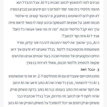
מבינים למה להתאמץ לכתוב תוכנית בלי AI. אבל ההבדל הוא
תהומי: תלמידי בית ספר יסודי לומדים כי הם יודעים שבמבחן המורה
לא תתן להם להשתמש במחשבון, וכי הם עוד קטנים. מי שלומד
תכנות חושב על אופציות לתעסוקה וכרגע קשה לו מאוד לראות איזה
ערך הוא יקבל מלימודי תכנות. "מה זה מה שאני אעשה כל היום?
אגיד ל AI איזה קוד לכתוב?".
ה AI, בכך שהופך את לימודי התכנות להרבה יותר קלים, מוריד
משמעותית מהמוטיבציה ללמוד. בגלל שאנחנו לא יודעים איך יראו
החיים המקצועיים של מפתחי תוכנה בעוד שנתיים אנחנו מרגישים
שקשה להתחייב וללמוד תכנות, שאולי לא יהיה בו צורך.
3. ובכל זאת
מתכנתים היום שעובדים עם AI מתחלקים ל-2. יש את מי שמשתמש
ב AI כדי להשתפר, מבין כל שורה שה AI כותב ודואג שה AI יכתוב
את הקוד שהוא היה כותב בעצמו. כן ה AI כותב בדקה משחק סנייק
שהיה לוקח לי יום לכתוב וזה מדהים, אבל בגלל שכתבתי כבר
משחקי סנייק דומים אני יכול להסתכל על משחק הסנייק שה AI כתב