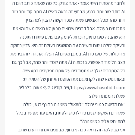
ולחבר מהפתיח הייתי אומר - אתה צודק. כל מה שאתה כותב היום ה
AI כותב טוב יותר. כרגע מבחוץ זה נראה כאילו AI כותב קוד יותר טוב
ויותר מהר מכל האנשים שאתה מכיר וקשה להבין למה צריך
מתכנתים בעולם. אבל דברים שרואים מכאן לא רואים משם והאמת
היא שהבנה מערכתית, היכרות לעומק עם עולם פיתוח התוכנה
ובעיקר יכולת ניתוח וחשיבה עם המושגים בעולם זה היא עדיין רחוקה
מהיכולות של מערכות AI. במובן מסוים AI העלה את הרף והגביר את
קצב הלימוד האפשרי. בזכות ה AI אתה לומד יותר מהר, אבל כך גם
כל המתחרים שלך שמתמודדים על אותם תפקידים בתעשייה.
ובאותו נושא שווה לקרוא גם את הפוסט האחרון של הסולידית:
https://www.hasolidit.com/וייב-קודינג-לעצמאות-כלכלית
.
שאלת המפתח שלה:
"אם הדיוטה כמוני יכולה “לשאול” מיומנות בהינף רגע, יכולת
שאחרים השקיעו שנים כדי לרכוש ולפתח, האם עוד אפשר בכלל
להתייחס אליה כמיומנות?"
אני מבין למה זה נראה ככה מבחוץ. מבפנים אנחנו יודעים שרוב