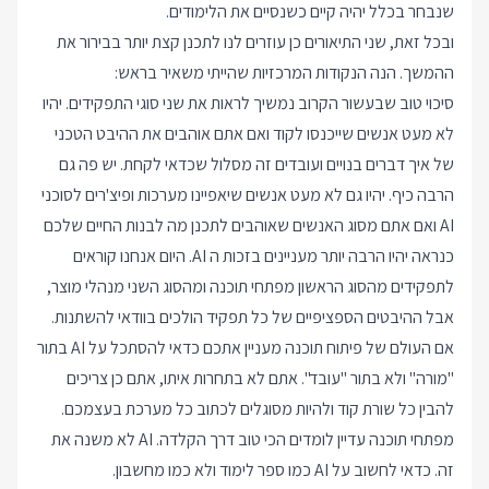
שנבחר בכלל יהיה קיים כשנסיים את הלימודים.
ובכל זאת, שני התיאורים כן עוזרים לנו לתכנן קצת יותר בבירור את
ההמשך. הנה הנקודות המרכזיות שהייתי משאיר בראש:
סיכוי טוב שבעשור הקרוב נמשיך לראות את שני סוגי התפקידים. יהיו
לא מעט אנשים שייכנסו לקוד ואם אתם אוהבים את ההיבט הטכני
של איך דברים בנויים ועובדים זה מסלול שכדאי לקחת. יש פה גם
הרבה כיף. יהיו גם לא מעט אנשים שיאפיינו מערכות ופיצ'רים לסוכני
AI ואם אתם מסוג האנשים שאוהבים לתכנן מה לבנות החיים שלכם
כנראה יהיו הרבה יותר מעניינים בזכות ה AI. היום אנחנו קוראים
לתפקידים מהסוג הראשון מפתחי תוכנה ומהסוג השני מנהלי מוצר,
אבל ההיבטים הספציפיים של כל תפקיד הולכים בוודאי להשתנות.
אם העולם של פיתוח תוכנה מעניין אתכם כדאי להסתכל על AI בתור
"מורה" ולא בתור "עובד". אתם לא בתחרות איתו, אתם כן צריכים
להבין כל שורת קוד ולהיות מסוגלים לכתוב כל מערכת בעצמכם.
מפתחי תוכנה עדיין לומדים הכי טוב דרך הקלדה. AI לא משנה את
זה. כדאי לחשוב על AI כמו ספר לימוד ולא כמו מחשבון.