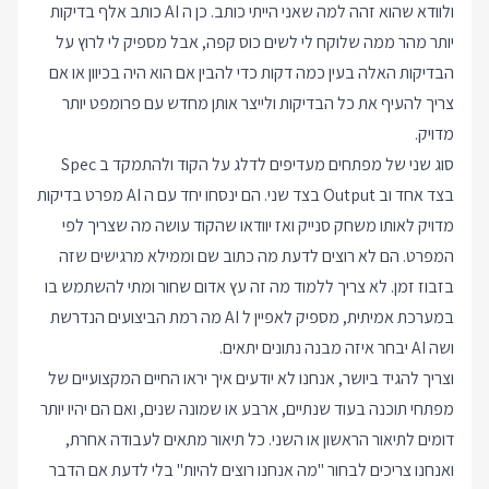
ולוודא שהוא זהה למה שאני הייתי כותב. כן ה AI כותב אלף בדיקות
יותר מהר ממה שלוקח לי לשים כוס קפה, אבל מספיק לי לרוץ על
הבדיקות האלה בעין כמה דקות כדי להבין אם הוא היה בכיוון או אם
צריך להעיף את כל הבדיקות ולייצר אותן מחדש עם פרומפט יותר
מדויק.
סוג שני של מפתחים מעדיפים לדלג על הקוד ולהתמקד ב Spec
בצד אחד וב Output בצד שני. הם ינסחו יחד עם ה AI מפרט בדיקות
מדויק לאותו משחק סנייק ואז יוודאו שהקוד עושה מה שצריך לפי
המפרט. הם לא רוצים לדעת מה כתוב שם וממילא מרגישים שזה
בזבוז זמן. לא צריך ללמוד מה זה עץ אדום שחור ומתי להשתמש בו
במערכת אמיתית, מספיק לאפיין ל AI מה רמת הביצועים הנדרשת
ושה AI יבחר איזה מבנה נתונים יתאים.
וצריך להגיד ביושר, אנחנו לא יודעים איך יראו החיים המקצועיים של
מפתחי תוכנה בעוד שנתיים, ארבע או שמונה שנים, ואם הם יהיו יותר
דומים לתיאור הראשון או השני. כל תיאור מתאים לעבודה אחרת,
ואנחנו צריכים לבחור "מה אנחנו רוצים להיות" בלי לדעת אם הדבר