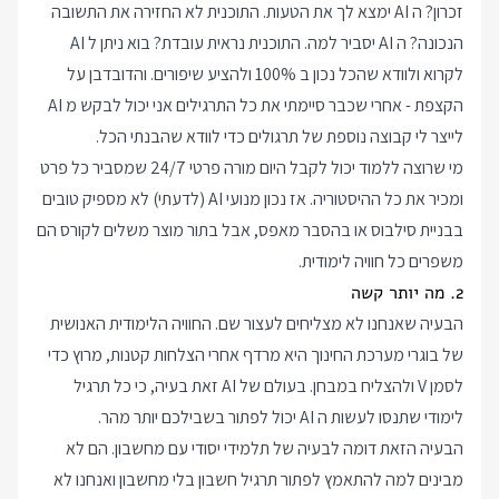
זכרון? ה AI ימצא לך את הטעות. התוכנית לא החזירה את התשובה
הנכונה? ה AI יסביר למה. התוכנית נראית עובדת? בוא ניתן ל AI
לקרוא ולוודא שהכל נכון ב 100% ולהציע שיפורים. והדובדבן על
הקצפת - אחרי שכבר סיימתי את כל התרגילים אני יכול לבקש מ AI
לייצר לי קבוצה נוספת של תרגולים כדי לוודא שהבנתי הכל.
מי שרוצה ללמוד יכול לקבל היום מורה פרטי 24/7 שמסביר כל פרט
ומכיר את כל ההיסטוריה. אז נכון מנועי AI (לדעתי) לא מספיק טובים
בבניית סילבוס או בהסבר מאפס, אבל בתור מוצר משלים לקורס הם
משפרים כל חוויה לימודית.
2. מה יותר קשה
הבעיה שאנחנו לא מצליחים לעצור שם. החוויה הלימודית האנושית
של בוגרי מערכת החינוך היא מרדף אחרי הצלחות קטנות, מרוץ כדי
לסמן V ולהצליח במבחן. בעולם של AI זאת בעיה, כי כל תרגיל
לימודי שתנסו לעשות ה AI יכול לפתור בשבילכם יותר מהר.
הבעיה הזאת דומה לבעיה של תלמידי יסודי עם מחשבון. הם לא
מבינים למה להתאמץ לפתור תרגיל חשבון בלי מחשבון ואנחנו לא