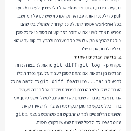
בתיקייה נפרדת, קצת כמו clone אבל בלי שצריך לעשות push ו
pull כדי לסנכרן אותה עם העותק המרכזי שיש לנו על המחשב.
בכל worktree אפשר לתת לסוכני קידוד להשתולל בלי שהם
מפריעים אחד לשני. אם יש דוקר בפרויקט זה קסום כי אז כל סוכן
יכול גם להריץ עותק שלו של כל המערכת ולהריץ בדיקות עד שהוא
מצליח לבנות את הפיצ'ר.
4. בדיקת הבדלים ושחזור
פקודות
ו
מראות לנו בצורה נוחה
git diff
git log -p
הבדלים בין גרסאות. אם נתתם לסוכן לעבוד על ענף נפרד תוכלו
להפעיל
כדי לראות את כל
git diff feature...main
העבודה שלו. תלוי בהגדרת הפרויקט שלכם אבל הרבה פעמים
אנחנו נמצא בעבודה שינויים לא רלוונטיים, למשל תיקוני סגנון. אני
בדרך כלל מבקש מהסוכן לנקות את הפיצ'ר ולהשאיר רק את
השינויים הרלוונטיים למה שהתבקש וגם משתמש בעצמי ב
git
כדי לבטל שינויים שנעשו בקובץ מסוים.
restore
5. מחיקת כל העבודה של הסוכן מאז הקומיט האחרון