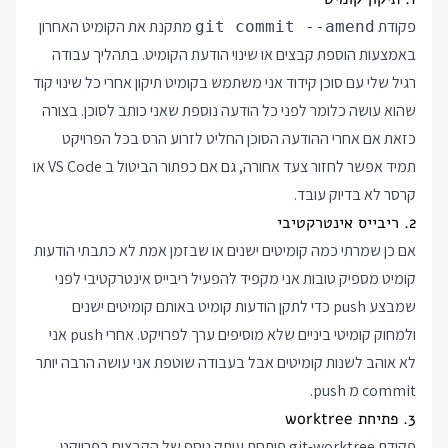
פקודת
מתקנת את הקומיט האחרון
git commit --amend
באמצעות הוספת קבצים או שינוי הודעת הקומיט. בתהליך עבודה
רגיל שלי עם סוכן קידוד אני משתמש בקומיט תיקון אחרי כל שינוי קוד
שהוא עושה כלומר לפני כל הודעה נוספת שאני כותב לסוכן. בצורה
כזאת אם אחרי ההודעה הסוכן החליט לזרוע הרס בכל הפרויקט
תמיד אפשר לחזור צעד אחורה, גם אם כפתור הביטול ב VS Code או
קרסר לא בדיוק עובד.
2. ריבייס אינטרקטיבי
אם כן שמרתי כמה קומיטים ישנים או שבזמן אמת לא כתבתי הודעות
קומיט מספיק טובות אני מקפיד להפעיל ריבייס אינטרקטיבי לפני
שמבצע push כדי לתקן הודעות קומיט באותם קומיטים ישנים
ולמחוק קומיטי ביניים שלא מוסיפים ערך לפרויקט. אחרי push אני
לא אוהב לשנות קומיטים אבל בעבודה שוטפת אני עושה הרבה יותר
commit מ push.
3. פתיחת worktree
פקודת git-worktree פותחת עותק נוסף של הקבצים בפרויקט