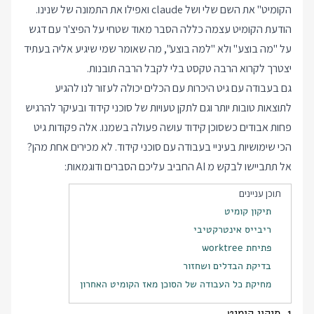
הקומיט" את השם שלי ושל claude ואפילו את התמונה של שנינו.
הודעת הקומיט עצמה כללה הסבר מאוד שטחי על הפיצ'ר עם דגש
על "מה בוצע" ולא "למה בוצע", מה שאומר שמי שיגיע אליה בעתיד
יצטרך לקרוא הרבה טקסט בלי לקבל הרבה תובנות.
גם בעבודה עם גיט היכרות עם הכלים יכולה לעזור לנו להגיע
לתוצאות טובות יותר וגם לתקן טעויות של סוכני קידוד ובעיקר להרגיש
פחות אבודים כשסוכן קידוד עושה פעולה בשמנו. אלה פקודות גיט
הכי שימושיות בעיניי בעבודה עם סוכני קידוד. לא מכירים אחת מהן?
אל תתביישו לבקש מ AI החביב עליכם הסברים ודוגמאות:
תוכן עניינים
תיקון קומיט
ריבייס אינטרקטיבי
פתיחת worktree
בדיקת הבדלים ושחזור
מחיקת כל העבודה של הסוכן מאז הקומיט האחרון
1. תיקון קומיט