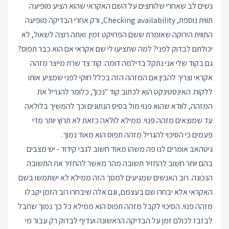
נשים לב שאחרי שלוחצים על השם האקראי שהוא הציע מופיעה
תווית נוספת, Checking availability, ורק אחרי הבדיקה מופיעה
התווית הירוקה שאומרת ששם הפרויקט זמין. ואתה רוצה לשאול, לא
יכולתם לבדוק לפני? למה שתציעו לי שם אקראי אם הוא כבר תפוס?
גם בקוד שלי אני נתקל בדילמה דומה: קוד צד שרת מייצר מזהה
אקראי וצריך להבין אם המזהה הזה בכלל חוקי לפני שמציע אותו
ללקוח. האינסטינקט הוא לכתוב קוד "נכון", כלומר להגריל את
המזהה, לוודא שהוא פנוי מול בסיס הנתונים וכך להמשיך בלולאה
עד שמוצאים מזהה פנוי. ממילא לולאה כזאת לא תרוץ יותר מדי
פעמים כי הסיכוי להגריל מזהה תפוס הוא מאוד נמוך.
גיטהאב אומרים לנו פה משהו מאוד חשוב לגבי קידוד - יש מצבים
בהם יותר חשוב להחזיר תשובה מהר מאשר להחזיר את התשובה
הנכונה. רוב האנשים שמגיעים למסך הזה ממילא לא ישתמשו בשם
האקראי אלא יבחרו שם בעצמם, וגם אלה שיבחרו רוב הזמן יקבלו
מזהה פנוי. הסיכוי לקבל מזהה תפוס הוא ממילא כל כך נמוך שחבל
לבזבז לכולם זמן על הבדיקה הראשונה ועדיף לבדוק רק עבור מי