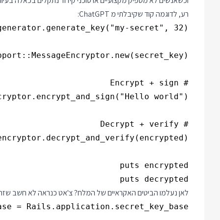
וכשאנשים לא מספיק מקצועיים או סוכני קידוד נתקלים בכאלה בעיו
רע, לדוגמה קוד שקיבלתי מ ChatGPT:
puts decrypted

לאן נעלמו הביטים האקראיים של המלח? צ'אט כנראה לא חשב שזה מ