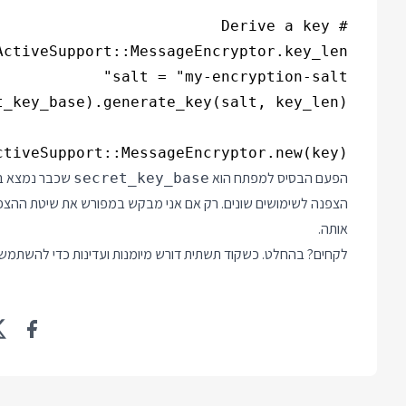
ctiveSupport::MessageEncryptor.new(key)

הפעם הבסיס למפתח הוא
שכבר נמצא בשי
secret_key_base
אותה.
לקחים? בהחלט. כשקוד תשתית דורש מיומנות ועדינות כדי להשתמש בו נכ