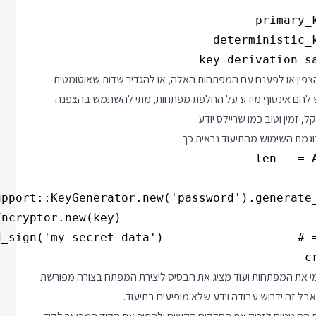
פשר להשתמש ב ActiveRecord::Encryption כדי להצפין או לפענח עם המפתחות האלה, או להגדיר שדות שאוטומטית
 יש להם אינסוף מידע על החלפת מפתחות, מתי להשתמש בהצפנה
זמין וטוב כמו שריילס יודע.
c
צמי את המפתחות ועוד מציג את הבסיס ליצירת המפתח בצורה מפורשת