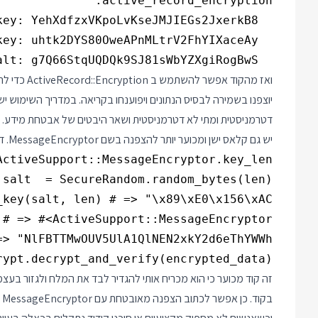
  key_derivation_salt: g7Q66StqUQDQk9SJ81sWbYZXgiRogBwS

ואז מהקוד א
יוצפנו בשמירה לבסיס הנתונים ויפוענחו בקריאה. במדריך השימוש
דטרמניסטית ומתי לא דטרמניסטית ושאר היבטים של אבטחת מידע. קל, 
יש גם קלאס ישן ומכוער יותר להצפנה בשם MessageEncryptor. דוגמת השימוש מהתיעוד נראית כך:
rypt.decrypt_and_verify(encrypted_data)

זה קוד מכוער כי הוא מכריח אותי להגדיר לבד את המלח ולגזור בע
בקוד. כן אפשר לכתוב הצפנה מאובטחת עם MessageEncryptor אבל זה ידרוש עבודה וידע שלא מופיעים בתיעוד.