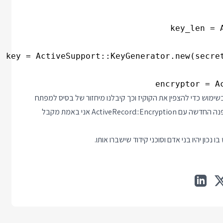
encryptor = A
מוש כדי להצפין את הקוקיז וכך קיבלנו מיחזור של בסיס למפתח
הצפנה לשימושים שונים. רק אם אני מבקש במפורש את שיטת ההצפנה החדשה עם ActiveRecord::Encryption אני באמת מקבל
ון יהיו בני אדם וסוכני קידוד שישברו אותו.