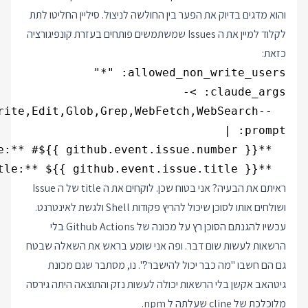
והוא מדגים בדיוק את הפער בין החולשה לניצול. סיליין החליטו לתת
לקלוד למיין את ה Issues שמשתמשים פותחים בעזרת קונפיגורציה
כזאת:
  **Title:** ${{ github.event.issue.title }}

ראיתם את הבעיה? אני בטוח שכן. לוקחים את ה title של ה Issue
ושולחים אותו לסוכן שיכול להריץ פקודות Shell ולגשת לאינטרנט.
עכשיו להגנתם הסוכן רץ על מכונה של Github Actions בלי
הרשאות לעשות שום דבר. ופה אני שומע בראש את השאלה שבטח
גם הם חשבו "מה כבר יכול להישבר?". נו, מסתבר שגם מכונת
גיטהאב אקשן בלי הרשאות יכולה לעשות נזק והתוצאה היתה גירסה
מלוכלכת של cline שעלתה ל npm.