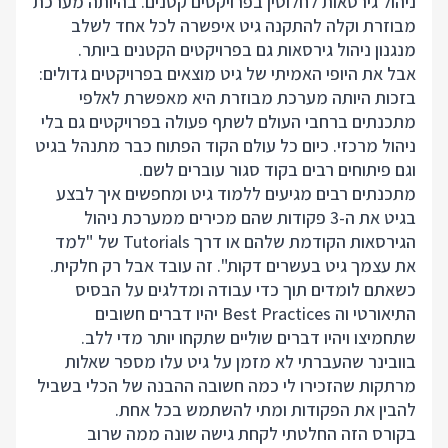
ניהול גירסאות לחלוטין בפרויקטים קטנים. בהיותה מערכת
מבוזרת וקלה להתקנה גיט איפשרה לכל אחד לשלב
מנגנון ניהול גירסאות גם בפרויקטים הקטנים ביותר.
אבל את היופי האמיתי של גיט מוצאים בפרויקטים גדולים:
בזכות היותה מערכת מבוזרת היא מאפשרת לאלפי
מתכנתים ברחבי העולם לשתף פעולה בפרויקטים גם בלי
ניהול מרכזי. כיום כל עולם הקוד הפתוח כבר מתנהל בגיט
וגם פיתוחים רבים בקוד סגור עוברים לשם.
מתכנתים רבים מגיעים ללמוד גיט ומחפשים איך לבצע
בגיט את ה-3 פקודות שהם מכירים ממערכת ניהול
הגירסאות הקודמת שלהם או דרך Tutorials של "למד
את עצמך גיט בעשרים דקות". זה עובד אבל רק חלקית.
כשאתם לומדים תוך כדי עבודה ומדלגים על הבסיס
התיאורטי וה Best Practices יהיו דברים חשובים
שתחמיצו ויהיו דברים שוליים שתקחו יותר מדי ללב.
בוובינר שהעברתי לא מזמן על גיט עלו מספר שאלות
מרתקות שהזכירו לי כמה חשובה ההבנה של הכלי בשביל
להבין את הפקודות ומתי להשתמש בכל אחת.
בקורס הזה החלטתי לקחת גישה שונה ממה שרוב