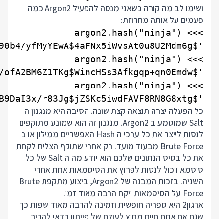
ושימו לב מה קורה כשאני מנסה להפעיל Argon2 כמה
פעמים על אותה מחרוזת:
'$argon2i$v=19$m=102400,t=2,p=8$8D6nVArh/B9DaI3x/r83Jg$jZSKc5iwdFAVF8RN8G8xtg'

כל הפעלה יצרה תוצאה קצת שונה. הסיבה היא מנגנון ה
Salt שמוטמע ב Argon2. מנגנון זה הוא שמונע מתוקפים
לנסות לייצר את כל ערכי ה Hash האפשריים ממילון או ב
Brute Force מבעוד מועד. רק אחרי שתוקף הצליח לקחת
את כל בסיס הנתונים שלכם הוא יודע מה ה Salt של כל
סיסמא ויכול לנסות לפרוץ את הסיסמאות אחת אחרי
השניה. בזכות המבנה של Argon2, ביצוע מתקפת Brute
Force על הסיסמאות ייקח הרבה מאוד זמן.
ארגון2 היא ספריה חופשית וזמינה להרבה מאוד שפות כך
שגם אם אתם חיים מחוץ לעולם של פייתון כדאי להכיר