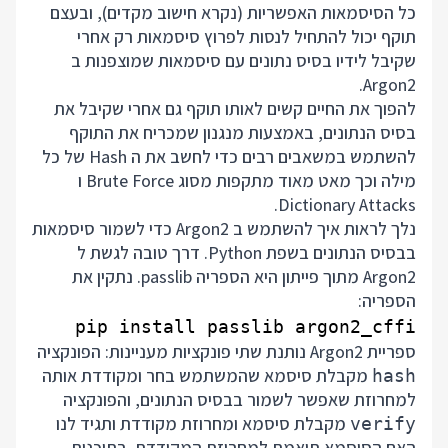
כל הסיסמאות האפשריות (נקרא חישוב מקדים), ובעצם
תוקף יכול להתחיל לנסות לפרוץ סיסמאות רק אחרי
שקיבל לידיו בסיס נתונים עם סיסמאות שמוצפנות ב
Argon2.
להפוך את החיים קשים לאותו תוקף גם אחרי שקיבל את
בסיס הנתונים, באמצעות מנגנון שמכריח את התוקף
להשתמש במשאבים רבים כדי לחשב את ה Hash של כל
מילה וכך מאט מאוד מתקפות מסוג Brute Force ו
Dictionary Attacks.
נלך לראות איך להשתמש ב Argon2 כדי לשמור סיסמאות
בבסיס הנתונים בשפת Python. דרך טובה לגשת ל
Argon2 מתוך פייתון היא הספריה passlib. נתקין את
הספריה:
pip install passlib argon2_cffi

ספריית Argon2 נותנת שתי פונקציות מעניינות: הפונקציה
מקבלת סיסמא שהמשתמש בחר ומקודדת אותה
hash
למחרוזת שאפשר לשמור בבסיס הנתונים, והפונקציה
מקבלת סיסמא ומחרוזת מקודדת ותגיד לנו
verify
האם הסיסמא תואמת למחרוזת המקודדת. בתוכנית