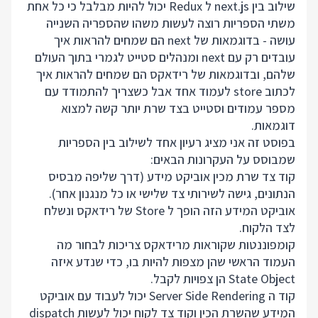
שילוב בין next.js ל Redux יכול להיות מבלבל כי כל אחת
משתי הספריות רוצה לעשות משהו שהספריה השנייה
עושה - בדוגמאות של next הם שמחים להראות איך
עובדים רק עם next ומנהלים סטייט לגמרי בתוך העולם
שלהם, ובדוגמאות של רידאקס הם שמחים להראות איך
לכתוב store לעמוד אחד אבל כשצריך להתמודד עם
מספר עמודים וסטייט בצד שרת יותר קשה למצוא
דוגמאות.
בפוסט זה אני מציג רעיון אחד לשילוב בין הספריות
שמבוסס על העקרונות הבאים:
קוד צד שרת מכין אוביקט מידע (דרך שליפה מבסיס
הנתונים, גישה לשירותי צד שלישי או כל מנגנון אחר).
אוביקט המידע הזה הופך ל Store של רידאקס ונשלח
לצד הלקוח.
קומפוננטות שקוראות מרידאקס צריכות לבחור מה
העמוד הראשי שהן מצפות להיות בו, כדי שנדע איזה
State Object הן צפויות לקבל.
קוד ה Server Side Rendering יכול לעבוד עם אוביקט
המידע שהשרת הכין וקוד צד לקוח יכול לעשות dispatch