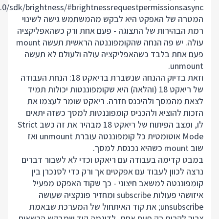
0.0/sdk/brightness/#brightnessrequestpermissionsasync
המטרה של האפקט היא לבקש מהמשתמש גישה לשינוי
רמת הבהירות של התצוגה - פעם אחת ורק כשהאפליקציה
עולה. יש פה הנחה שהקומפוננטה הראשית תעשה mount
פעם אחת בלבד כשהאפליקציה עולה ולעולם לא תעשה
unmount.
וזאת בדיוק ההנחה שנשברת בריאקט 18: הנחת העבודה
של ריאקט 18 (והלאה) היא שקומפוננטות יכולות תמיד
לצאת מהמסך ולהיכנס חזרה. ריאקט שומר לעצמו את
הזכות להוציא ולהכניס קומפוננטות למסך כשזה יתאים
לו, ומצב הפיתוח של ריאקט 18 מבהיר את זה כשב Strict
Mode אוטומטית כל קומפוננטה עוברת unmount ואז
שוב mount כשהיא נכנסת למסך.
במבט קדימה בעבודה עם ריאקט וכדי לא לשבור דברים
נרצה לכוון לעבוד עם אפקטים אך ורק כדי לסנכרן בין
קומפוננטה למשאב חיצוני - כך שקוד האפקט מפעיל
איזושהי פעולות subscribe ומחזיר פונקציה שעושה
unsubscribe; את קוד האיתחול של המערכת שבאמת
צריך לקרות רק פעם אחת, לדוגמה קוד שמבקש הרשאות,