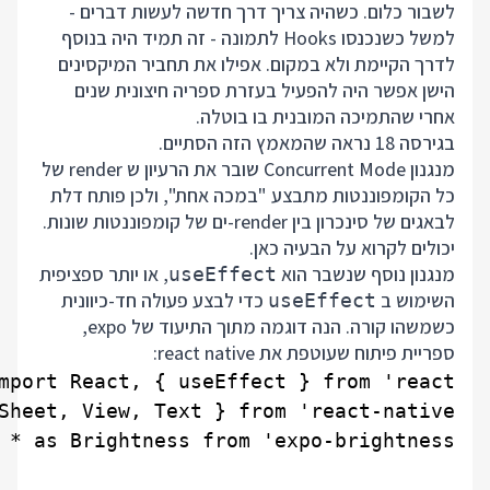
לשבור כלום. כשהיה צריך דרך חדשה לעשות דברים -
למשל כשנכנסו Hooks לתמונה - זה תמיד היה בנוסף
לדרך הקיימת ולא במקום. אפילו את תחביר המיקסינים
הישן אפשר היה להפעיל בעזרת ספריה חיצונית שנים
אחרי שהתמיכה המובנית בו בוטלה.
בגירסה 18 נראה שהמאמץ הזה הסתיים.
מנגנון Concurrent Mode שובר את הרעיון ש render של
כל הקומפוננטות מתבצע "במכה אחת", ולכן פותח דלת
לבאגים של סינכרון בין render-ים של קומפוננטות שונות.
יכולים לקרוא על הבעיה
כאן
.
מנגנון נוסף שנשבר הוא
, או יותר ספציפית
useEffect
השימוש ב
כדי לבצע פעולה חד-כיוונית
useEffect
כשמשהו קורה. הנה דוגמה מתוך התיעוד של expo,
ספריית פיתוח שעוטפת את react native: