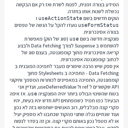
המידע בצורה זמנית, לפנות לשרת ואז רק אם הבקשה
נכשלת לשנות אותו בחזרה.
הוקים חדשים בשם
ו
useActionState
נועדו להקל על הגשה של טפסים
useFormStatus
בצורה אסינכרונית.
פונקציה חדשה בשם
(סוג של הוק) מאפשרת
use
להשתמש ב Suspense לצורך Data Fetching ולבצע
קריאה אסינכרונית מתוך קומפוננטה, בעצם סוג של
לכתוב קומפוננטה אסינכרונית.
אין ספק שיש הרבה שיפורים מעבר לתמיכה המובנית ב
Data Fetching - התמיכה ב Stylesheets מתוך
קומפוננטה, התמיכה במאפיינים לכותרות המסמך ותיקוני
API שקשורים ל ref ול useDeferredValue, ועדיין אני
בטוח שהשינוי הבולט ביותר יהיה הפונקציה
. אז איפה
use
הבעיה? כמו תמיד כשמפתחים API חדש יהיו בעיות, יהיו
מקרי קצה מבלבלים, רוב האנשים ישתמשו בזה לא נכון
ועוד שנתיים נגלה שחצי מהקוד שכתבנו לא מספיק יעיל
או לא מטפל נכון באותם מקרי קצה. וכן זה בסדר לנסות
לחדש, אבל הייתי שמח לראות את החידושים שקשורים ל