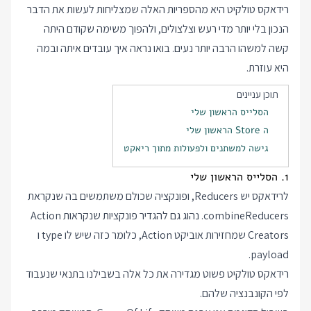
רידאקס טולקיט היא מהספריות האלה שמצליחות לעשות את הדבר
הנכון בלי יותר מדי רעש וצלצולים, ולהפוך משימה שקודם היתה
קשה למשהו הרבה יותר נעים. בואו נראה איך עובדים איתה ובמה
היא עוזרת.
תוכן עניינים
הסלייס הראשון שלי
ה Store הראשון שלי
גישה למשתנים ולפעולות מתוך ריאקט
1. הסלייס הראשון שלי
לרידאקס יש Reducers, ופונקציה שכולם משתמשים בה שנקראת
combineReducers. נהוג גם להגדיר פונקציות שנקראות Action
Creators שמחזירות אוביקט Action, כלומר כזה שיש לו type ו
payload.
רידאקס טולקיט פשוט מגדירה את כל אלה בשבילנו בתנאי שנעבוד
לפי הקונבנציה שלהם.