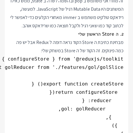
זה מוזר! אני משתמש ב pop ובהשמה לשדה ב state, ממש כאילו
המשתנים היו Mutable Data רגיל של JavaScript. למעשה,
רידאקס טולקיט משתמש ב immer מאחורי הקלעים כדי לאפשר לי
לכתוב קוד כמו שאני רגיל ולקבל תוצאה כמו שרידאקס אוהב.
2. ה Store הראשון שלי
מבחינת כתיבת ה Store הקוד נראה דומה ל Redux אבל יש פה
כמה פינוקים. זה הקוד של ה Store במשחק שלי: