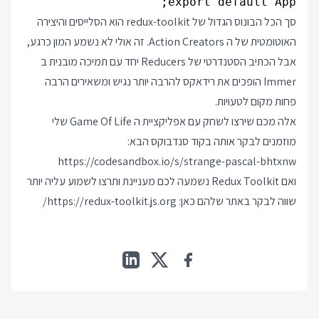
export default App;

סך הכל הבונוס הגדול של redux-toolkit הוא הסלייסים והיצירה
האוטומטית של ה Action Creators. זה אולי לא נשמע המון כרגע,
אבל הכתיב הסטנדרטי של Reducers יחד עם תמיכה מובנית ב
Immer הופכים את רידאקס להרבה יותר נגיש ומשאירים הרבה
פחות מקום לטעויות.
אלה מכם שירצו לשחק עם אפליקציית ה Game Of Life שלי
מוזמנים לבקר אותה בקוד סנדבוקס הבא:
https://codesandbox.io/s/strange-pascal-bhtxnw
ואם Redux Toolkit נשמעה לכם מעניינת ותרצו לשמוע עליה יותר
שווה לבקר באתר שלהם כאן:
https://redux-toolkit.js.org/