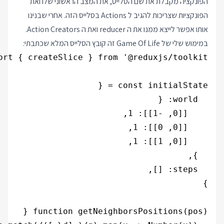
הפונקציה מקבלת את שם הסלייס, את המצב הראשוני שלו ואת
הפונקציות שצריכות להגיב ל Actions בסלייס הזה. אחרי שבנינו
אותו אפשר לייצא ממנו את ה reducer ואת ה Action Creators.
במימוש שלי של Game Of Life זה קובץ הסלייס המלא שכתבתי: