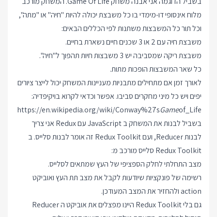
בשביל הדוגמה אני אבנה משחק Game Of Life. המשחק מורכב
מלוח אינסופי דו-מימדי בו כל משבצת יכולה להיות "חיה" או "מתה",
וכל תור כל המשבצות משתנות לפי הכללים הבאים:
משבצת חיה עם 2 או 3 שכנים חיים נשארת בחיים.
משבצת ריקה שמסביבה יש 3 משבצות חיות תהפוך ל"חיה".
כל שאר המשבצות הופכות מתות.
לאורך זמן אם מתחילים מתבניות מעניינות המשחק יכול לייצר ציורים
יפים ויש כל מיני מחקרים סביבו. אפשר וכדאי לקרוא בויקיפדיה:
https://en.wikipedia.org/wiki/Conway%27s
Game
of_Life
בשביל לבנות את המשחק ב JavaScript עם Redux אני צריך
לבנות Reducer, ועם Redux Toolkit זה אומר לבנות סלייס. ב
Redux Toolkit סלייס מורכב מ:
מצב התחלתי לחלק הספציפי של העץ שמתאים לסלייס.
רשימה של פונקציות שיודעות לקבל את מצב תת העץ ואוביקט
action ולהחזיר את המצב המעודכן.
גם בלי Redux Toolkit היינו מפצלים את אוביקט ה Reducer