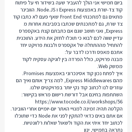
ביום חמישי אני הולך להעביר שעה בשידור חי על פיתוח
קוד צד-שרת באמצעות Express ו Node.JS. הוובינר
מתאים גם למתכנתי Front End שאף פעם לא כתבו קוד
צד שרת, גם למתכנתים שכתבו בסביבות אחרות מ
Express, ואני חושב שגם אם כתבתם קצת באקספרס
עדיין שווה לכם לבוא כי תוכלו לחזק את הידע. התוכנית
להתחיל מההתחלה של אקספרס ולבנות פרויקט יחד
אתכם מאפס ודרכו לדבר על:
מבנה פרויקט, כולל הפרדה בין לוגיקה עסקית לקוד
ממשק Web.
איך לפתח נכון קוד אסינכרוני באמצעות Promises.
מהם Express Middlewares, למה צריך אותם ואיך הם
עוזרים לנו לכתוב קוד נקי יותר בפרויקטים שלנו.
השתתפות בחינם אבל דורשת רישום מראש בקישור:
https://www.tocode.co.il/workshops/56
הקלטה תהיה זמינה למנויי האתר יום-יומיים אחרי הוובינר.
אם אתם באים כדאי להתקין לפני את
Node
כדי שתוכלו
לכתוב יחד איתי את הקוד ולשאול שאלות רלוונטיות.
נתראה בחמישי, ינון