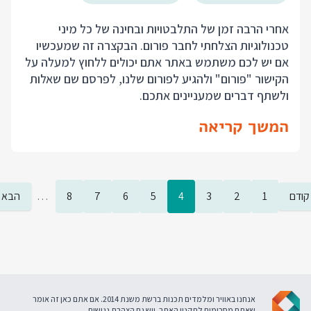
אחרי הרבה זמן של התלבטויות ובחינה של כל מיני
טכנולוגיות הצלחתי לחבר פורום. הבקצרה זה שמעכשיו
אם יש לכם משתמש באתר אתם יכולים ללחוץ למעלה על
הקישור "פורום" ולהגיע לפורום שלנו, לפרסם שם שאלות
ולשתף דברים שמעניינים אתכם.
המשך קריאה
קודם
1
2
3
4
5
6
7
8
…
הבא
אנחנו באוויר ומלמדים תכנות ברשת משנת 2014. אם אתם כאן זה אומר
שאתם מסכימים ל
תקנון האתר
. ויש גם
הצהרת נגישות
.