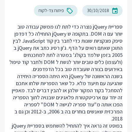
30/10/2018
פיתוח צד-לקוח
ספריית jQuery נוצרה כדי לתת לנו ממשק עבודה טוב
יותר עם ה DOM. בתקופה ש jQuery התחילה כל דפדפן
סיפק פונקציות שונות כדי לחבר בין קוד JavaScript לבין
התוכן שאתם רואים על הדף. ג'ון רסיג כתב את jQuery ב
2005 בזמן שלמד בקולג' במטרה לתת למתכנתים
(ולעצמו) כלים טובים יותר לגשת ל DOM ולחבר קוד טיפול
באירועים בצורה שעובדת טוב בכל הדפדפנים.
בשנה הראשונה של jQuery היא היתה הספריה היחידה
שהגיעה עם תיעוד מלא. כל שאר הספריות שלחו אתכם
להסתכל בקוד המקור שלהן או להבין דברים לבד. מאפיין
זה יחד עם ארכיטקטורת פלאגינים שבנויה לתוך הספריה
הפכו אותה מ"עוד ספריה לגישה ל DOM" לספריה
המרכזית שאנשים בוחרים בה ב 2006, ב-2012 וכן גם ב
2018.
בפוסט זה נראה איך להתחיל להשתמש בספריית jQuery