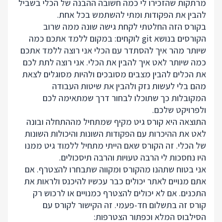
מרתקות שהזכירו לי כמה חשובה ההבנה של הכלי בשביל
להבין את הפקודות ומתי להשתמש בכל אחת.
בקורס הזה החלטתי לקחת גישה שונה ממה שרוב
הקורסים בנושא git לוקחים: במקום ללמד אתכם כמה
שיותר מהר איך להסתדר עם הכלי אני רוצה ללמד אתכם
כמה שיותר לאט איך להבין את הכלי. אני רוצה לתת לכם
את הכלים להבין מצבים מסובכים ולהיות מסוגלים לצאת
מהם בלי לעשות נזק ולהבין את שיטות העבודה
המקובלות כך שתוכלו לבחור דרך שמתאימה לכם
ולפרויקט שלכם.
התוצאה היא קורס גיט מקיף שמתחיל מההתחלה ובונה
לאט את ההיכרות עם הפקודות השונות והיכולות השונות
של הכלי. זה הקורס שאם הייתי מתחיל ללמוד גיט ממנו
היו נחסכות לי הרבה טעויות והרבה תיסכולים.
אני בטוח שתהנו מהקורס ומקווה שתבחרו להצטרף. אם
אתם מנויים לאתר יכולים כבר עכשיו להיכנס ולראות את
התכנים. אם לא יכולים להצטרף כמנויים או לרכוש רק
קורס זה בתשלום חד-פעמי. זה הקישור לקורס עם
הסילבוס המלא וכפתור הצטרפות: