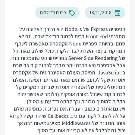
18/11/2018
פיתוח צד-לקוח
הספריה Express של Node.js היא הדרך האהובה על
מתכנתי Front End רבים לכתוב קוד צד שרת, וזה לא
סתם. בהיותה ספריית Node אקספרס מאפשרת לשתף
המון קוד בין צד השרת לצד הלקוח, כולל שילוב מאוד קל
של Server Side Rendering בפריימוורקס שתומכות בזה.
אבל אקספרס היא הרבה יותר מדרך לכתוב קוד צד שרת
ב JavaScript. תפיסת העולם האסינכרונית של אקספרס
אומרת שקל לכתוב שרתים מאוד מהירים. תפיסת העולם
המינימליסטית של הספריה אומרת שברוב המקרים קל
לכתוב קוד שיגדל בצורה אופקית (כלומר שאפשר יהיה
בקלות להוסיף מכונות וכך להתמודד עם עומסים).
ויש גם אתגרים כמובן- עבודה אסינכרונית כתפיסת עולם
עלולה להוביל לקוד עמוס ב Callbacks שיהיה קשה לקרוא
אותו. המבנה של Middlewares מציע גמישות רבה אך
יכול גם לבלבל אם לא מבינים אותו עד הסוף.