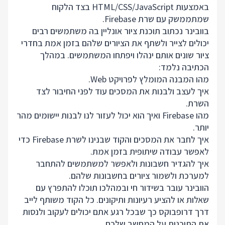
באמצעות HTML/CSS/JavaScript בצד הלקוח
שמתממשק עם שרת Firebase.
בוובינר נכתוב תוכנת ציור אונליין בה משתמשים רבים
יכולים לצייר ולשתף את הציורים שלהם בזמן אמת בחדרי
ציור שונים אותם ינהלו ויפתחו המשתמשים. במהלך
הכתיבה נלמד:
מהו המבנה המומלץ לפרויקט Web.
איך לעצב ולבנות את המסכים עוד לפני החיבור לצד
השרת.
מהו Firebase ואיך הוא יכול לעזור לנו לבנות יישומים מהר
יותר.
איך לחבר את המסכים והקוד שבנינו לשרת Firebase כדי
לאפשר עבודה שיתופית בזמן אמת.
איך להגדיר חשבונות ולאפשר למשתמשים להתחבר
למערכת ולשמור ציורים בחשבונות שלהם.
הוובינר עובר בשידור חי ובמהלכו תוכלו להתפרץ עם
שאלות או להציע רעיונות ותיקונים. כל הקוד משותף לייב
דרך דרופבוקס כך שבכל רגע אתם יכולים לעקוב ולנסות
את התוכנית על המחשב שלכם.