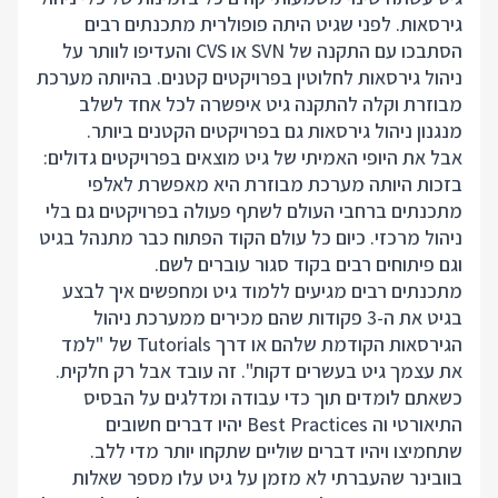
גירסאות. לפני שגיט היתה פופולרית מתכנתים רבים
הסתבכו עם התקנה של SVN או CVS והעדיפו לוותר על
ניהול גירסאות לחלוטין בפרויקטים קטנים. בהיותה מערכת
מבוזרת וקלה להתקנה גיט איפשרה לכל אחד לשלב
מנגנון ניהול גירסאות גם בפרויקטים הקטנים ביותר.
אבל את היופי האמיתי של גיט מוצאים בפרויקטים גדולים:
בזכות היותה מערכת מבוזרת היא מאפשרת לאלפי
מתכנתים ברחבי העולם לשתף פעולה בפרויקטים גם בלי
ניהול מרכזי. כיום כל עולם הקוד הפתוח כבר מתנהל בגיט
וגם פיתוחים רבים בקוד סגור עוברים לשם.
מתכנתים רבים מגיעים ללמוד גיט ומחפשים איך לבצע
בגיט את ה-3 פקודות שהם מכירים ממערכת ניהול
הגירסאות הקודמת שלהם או דרך Tutorials של "למד
את עצמך גיט בעשרים דקות". זה עובד אבל רק חלקית.
כשאתם לומדים תוך כדי עבודה ומדלגים על הבסיס
התיאורטי וה Best Practices יהיו דברים חשובים
שתחמיצו ויהיו דברים שוליים שתקחו יותר מדי ללב.
בוובינר שהעברתי לא מזמן על גיט עלו מספר שאלות