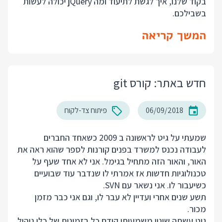
בקוד שלנו, איך לגשת לתיעוד ומה jQuery יכולה לעשות
בשבילכם.
המשך קריאה
חדש באתר: קורס git
06/09/2018
פיתוח צד-לקוח
שמעתי על גיט לראשונה ב 2009 כשאחד החברים
לעבודה נכנס למשרד בפנים קורנות לספר שהוא ראה את
האור, והאור הזה מתחיל בגימל. אני לא אחד שעף על
טכנולוגיות חדשות אז אמרתי לו שנדבר עוד שבועיים
כשיעבור לו. אני נשאר עם SVN.
תשע שנים אחרי ועדיין לא עבר לו, וגם אני כבר מזמן
מכור.
גיט עשתה שינוי משמעותי קודם כל בזמינות של כלי ניהול