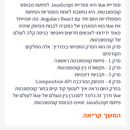
ספריית Vue היא ספריית JavaScript לפיתוח מבוסס
קומפוננטות. היא נחשבת לאחת מספריות הפיתוח
הפופולריות היום יחד עם React ו Angular. מה שמייחד
את Vue הוא המאמץ של כותביה לבנות ממשק שיהיה
מאוד ידידותי לאנשים חדשים ויאפשר כניסה קלה לעולם
של קומפוננטות.
פרק זה הוא הפרק החמישי במדריך. אלה החלקים
הקודמים:
פרק 1 - פיתוח קומפוננטה ראשונה
פרק 2 - תקשורת בין קומפוננטות
פרק 3 - תבניות דינמיות
פרק 4 - ממשק ההרכבה Composition API
בפרק היום נראה איך לעטוף קוד קיים בתור קומפוננטת
Vue ודרך זה נלמד לסנכרן בין העולם של Vue לעולם של
פיתוח JavaScript שאינו מבוסס קומפוננטות.
המשך קריאה