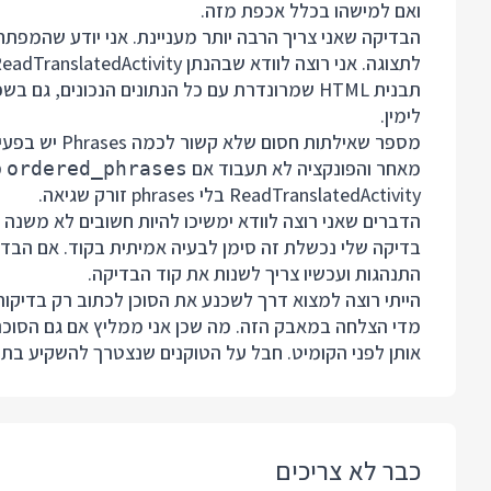
ואם למישהו בכלל אכפת מזה.
הבדיקה שאני צריך הרבה יותר מעניינת. אני יודע שהמפתח
לתצוגה. אני רוצה לוודא שבהנתן ReadTranslatedActivity אקבל:
תבנית HTML שמרונדרת עם כל הנתונים הנכונים
לימין.
מספר שאילתות חסום שלא קשור לכמה Phrases יש בפעילות.
מאחר והפונקציה לא תעבוד אם
מ
ordered_phrases
ReadTranslatedActivity בלי phrases זורק שגיאה.
הדברים שאני רוצה לוודא ימשיכו להיות חשובים לא משנה
בדיקה שלי נכשלת זה סימן לבעיה אמיתית בקוד. אם הבדי
התנהגות ועכשיו צריך לשנות את קוד הבדיקה.
הייתי רוצה למצוא דרך לשכנע את הסוכן לכתוב רק בדיקות 
מדי הצלחה במאבק הזה. מה שכן אני ממליץ אם גם הסוכנ
אותן לפני הקומיט. חבל על הטוקנים שנצטרך להשקיע בתח
כבר לא צריכים