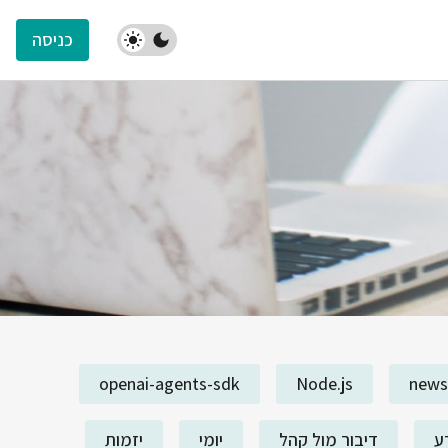
כניסה
openai-agents-sdk
Node.js
news
ע
דיבור מול קהל
יומי
יזמות