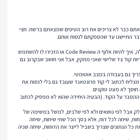
ו אולי דעה לא פופולרית אבל מהנסיון שלי בעבודה עם AI אתם כבר לא צריכים את רוב הטיפים שמצאתם ברשת. חצי
כבר התיישנו עד שהספקתם לנסות אותם.
סקילים שהסבירו לסוכן איך להיות מתכנת פרונטאנד מעולה, איך להיות אלוף ה Code Review או הזכירו לו להשתמש
יות קוד צד שלישי שאני מתקין, אבל אני חושב שבקרוב גם
ריך גם בעבודה במצב אוטומטי.
 קודקס מצליח לכתוב לי קוד פרונטאנד שעובד גם בלי לנסות את
חוסך לא מעט טוקנים.
ת ההסבר על הקוד. (הבעיה היחידה שהוא לא מפסיק לכתוב
לק אבל לפי נושאים ולא לפי שלבים, למשל במשימה של
 20 דוחות חדשים למערכת החלוקה לא תהיה 20 שיחות, שיחה לכל דוח, אלא בסך הכל שתי שיחות, שיחה
ונה מעדכנים את כל קוד המערכת כדי לשמור ב DB את כל הנתונים שצריך בשביל לייצר את הדוחות, שיחה שניה