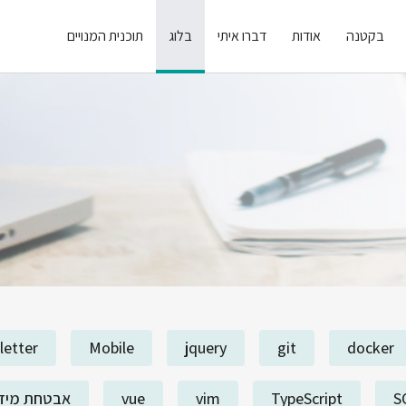
בקטנה
אודות
דברו איתי
בלוג
תוכנית המנויים
letter
Mobile
jquery
git
docker
S
TypeScript
vim
vue
אבטחת מיד