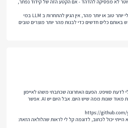
יוטר לא מפסיקה להדהד -
אם הקטע הזה של קידוד נפתר,
כשם שאנחנו לא מתחרים עם הקומפיילר במי כותב אסמבלי יותר טוב או יותר מהר, אין הגיון להתחרות ב LLM במי
באותם כלים חדשים כדי לבנות מהר יותר מוצרים טובים
בד עכשיו על אפליקציית ios ללנגלטס בעזרת AI ובלי לדעת סוויפט. הפעם האחרונה שכתבתי משהו לאייפון
היתה ב 2011, זה היה ב Objective C ועבור אייפון עם יכולות מאוד שונות ממה שיש היום. אבל היום יש AI. אפשר
https://github.com/y
א הייתי יכול לכתוב, לדוגמה קל לי לראות שהלולאה הזאת: