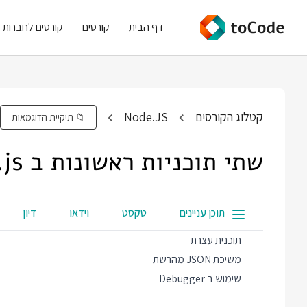
דף הבית
קורסים
קורסים לחברות
קטלוג הקורסים
Node.JS
📁 תיקיית הדוגמאות
שתי תוכניות ראשונות ב node.js
תוכן עניינים
טקסט
וידאו
דיון
תוכנית עצרת
משיכת JSON מהרשת
שימוש ב Debugger