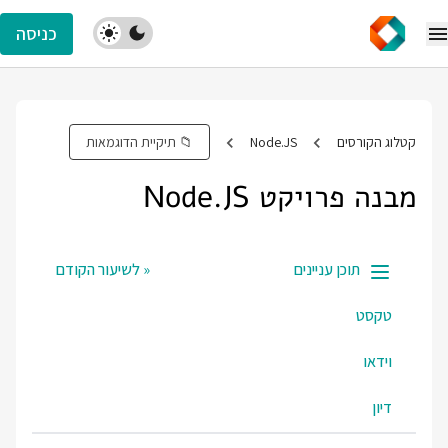
כניסה
קטלוג הקורסים
Node.JS
📁 תיקיית הדוגמאות
מבנה פרויקט Node.JS
תוכן עניינים
« לשיעור הקודם
טקסט
וידאו
דיון