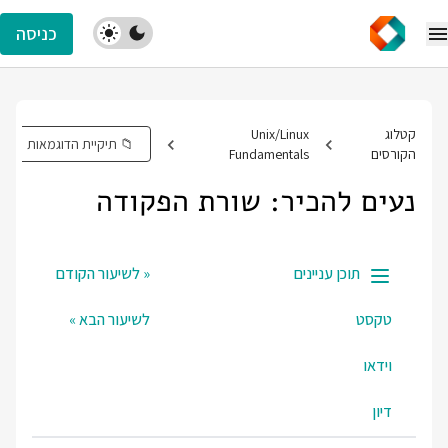
כניסה
טלוג
Unix/Linux
📁 תיקיית הדוגמאות
קורסים
Fundamentals
עים להכיר: שורת הפקודה
תוכן עניינים
« לשיעור הקודם
טקסט
לשיעור הבא »
וידאו
דיון