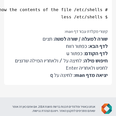
$ less /etc/shell
יצורי מקלדת עבור דף man:
ורה למעלה / שורה למטה
: חצים
דף הבא:
כפתור רווח
דף הקודם:
כפתור
u
יפוש מילה:
לחיצה על
ולאחריו המילה שרוצים
/
חפש ולאחריה Enter
ציאה מדף man:
לחיצה על
q
אנחנו באוויר ומלמדים תכנות ברשת משנת 2014. אם אתם כאן זה אומר
שאתם מסכימים ל
תקנון האתר
. ויש גם
הצהרת נגישות
.