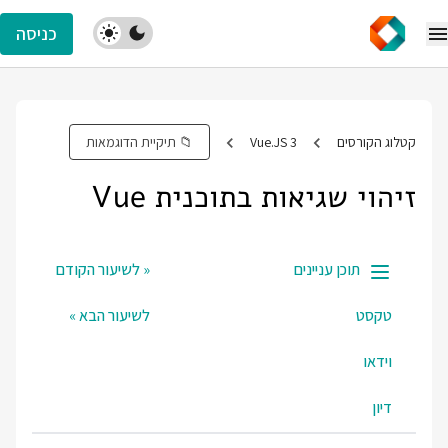
כניסה
קטלוג הקורסים
Vue.JS 3
📁 תיקיית הדוגמאות
זיהוי שגיאות בתוכנית Vue
תוכן עניינים
« לשיעור הקודם
טקסט
לשיעור הבא »
וידאו
דיון