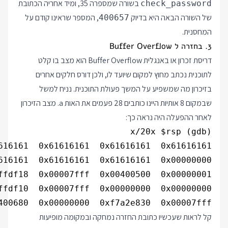
בשורה שמספרה 35, ומיד אחריה הכתובת
check_password
של השורה הבאה היא בדיוק
, המספר שראינו קודם על
400657
המחסנית.
3. בחזרה ל Buffer Overflow
דריסת זכרון או באנגלית Buffer Overflow הוא מצב בו קלט
לתוכנית נכתב מחוץ למקום שיועד לו, ולכן דורס חלקים אחרים
בזיכרון מה שמשפיע על המשך פעולת התוכנית. נניח למשל
שבמקום 8 אותיות היינו כותבים 28 פעמים את האות a. מצב הזיכרון
לאחר ההפעלה היה נראה כך:
400680  0x00000000  0xf7a2e830  0x00007fff

קל לראות שעכשיו כתובת החזרה נמחקה ובמקומה מופיעות