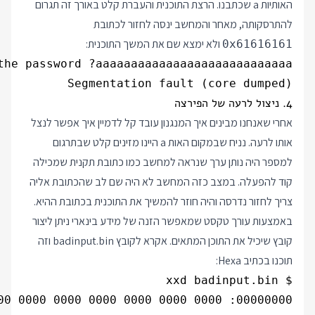
האותיות a שכתבנו. הרצת התוכנית והעברת קלט באורך זה תגרום
להתרסקותה, מאחר והמחשב ינסה לחזור לכתובת
ולא ימצא שם את המשך התוכנית:
0x61616161
Segmentation fault (core dumped)

4. ניצול לרעה של הפירצה
אחרי שאנחנו מבינים איך המנגנון עובד קל לדמיין איך אפשר לנצל
אותו לרעה. נניח שבמקום האות a היינו מזינים קלט שבתרגום
למספר היה נותן ערך שנראה למחשב כמו כתובת תקנית שמכילה
קוד להפעלה. במצב כזה המחשב לא היה שם לב שהכתובת אליה
צריך לחזור נדרסה והיה חוזר להמשיך את התוכנית בכתובת ההיא.
באמצעות עורך טקסט שמאפשר הזנה של מידע בינארי ניתן ליצור
קובץ שיכיל את התוכן המתאים. אקרא לקובץ badinput.bin וזה
תוכנו בכתיב Hexa: