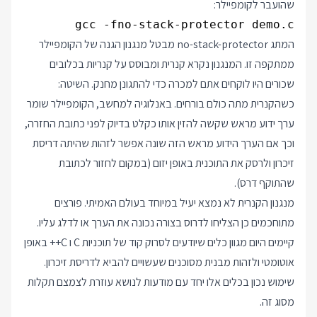
שהועבר לקומפיילר:
gcc -fno-stack-protector demo.c

המתג no-stack-protector מבטל מנגנון הגנה של הקומפיילר
ממתקפה זו. המנגנון נקרא קנרית ומבוסס על קנריות בכלובים
שכורים היו לוקחים אתם למכרה כדי להתגונן מחנק. השיטה:
כשהקנרית מתה כולם בורחים. באנלוגיה למחשב, הקומפיילר שומר
ערך ידוע מראש שקשה להזין אותו כקלט בדיוק לפני כתובת החזרה,
וכך אם הערך הידוע מראש הזה שונה אפשר לזהות שהיתה דריסת
זיכרון ולרסק את התוכנית באופן יזום (במקום לחזור לכתובת
שהתוקף דרס).
מנגנון הקנרית לא נמצא יעיל במיוחד בעולם האמיתי. פורצים
מתוחכמים כן הצליחו לדרוס בצורה נכונה את הערך או לדלג עליו.
קיימים היום מגוון כלים שיודעים לסרוק קוד של תוכניות C ו C++ באופן
אוטומטי ולזהות מבנית מסוכנים שעשויים להביא לדריסת זיכרון.
שימוש נכון בכלים אלו יחד עם מודעות לנושא עוזרת לצמצם תקלות
מסוג זה.