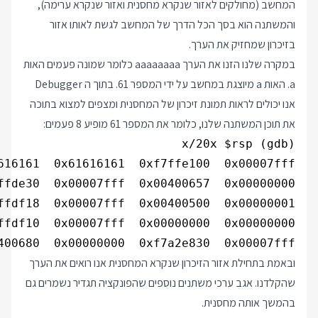
המחשב (מחולקים לאזור שנקרא מחסנית ואזור שנקרא ערימה),
והמשתנה הוא בסך הכל הדרך של המחשב לגשת לאותו אזור
בזיכרון שמחזיק את הערך.
במקרה שלנו הזנו את הערך aaaaaaaa כלומר שמונה פעמים האות
a. האות a מיוצגת במחשב על ידי המספר 61. בתוך ה Debugger
אנו יכולים לראות תמונת זיכרון של המחסנית ומצפים למצוא בתוכה
את תוכן המשתנה שלנו, כלומר את המספר 61 מופיע 8 פעמים:
400680  0x00000000  0xf7a2e830  0x00007fff

ובאמת בתחילת אזור הזיכרון שנקרא המחסנית אנו רואים את הערך
שהקלדנו. אגב ערכי משתנים נוספים שהפונקציה תגדיר נשמרים גם
בהמשך אותה מחסנית.