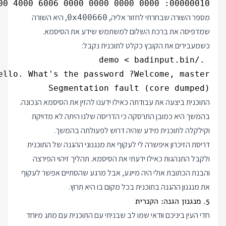
00000010: 0000 0000 0000 0000 6006 4000 0000 0000  ........`.@.....

מספר השורה שבחרתי לחזור אליה,
, היא השורה
0x400660
שמדפיסה את ברכת השלום למשתמש שידע את הסיסמא.
כשמעבירים את הקובץ כקלט לתוכנית נקבל:
Segmentation fault (core dumped)

התוכנית ביצעה את עבודתה כאילו ידענו להזין את הסיסמא הנכונה.
בהמשך היא כמובן התרסקה כי הדריסה שלנו היתה לא מדויקת
וקילקלה לתוכנית מידע שהיה דרוש לפעולתה בהמשך.
דריסת הזיכרון איפשרה לי לעקוף את מנגנוני ההגנה של התוכנית
ולקבל התנהגות כאילו ידעתי את הסיסמא. תהליך זיהוי הפירצה
והבנת הכתובת אולי היה מייגע, אבל מרגע שהסתיים אפשר לעקוף
את מנגנון ההגנה בתוכנית בכל מקום בו היא תרוץ.
5. מנגנון הגנה: הקנרית
חדי העין ביניכם וודאי שמו לב שבניתי עם התוכנית עם מתג מיוחד