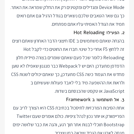
Device Mode ומגדילים ומקטינים רק את החלק שמראה את האתר.
כך גם שאר הטאבים שלכם נשארים בגודל הרגיל וגם אתם רואים
תמיד את הגודל האמיתי עליו אתם מפתחים.
2. הפעילו Hot Reloading
בהנחה שאתם משתמשים ב IDE חיצוני הדבר האחרון שאתם רוצים
זה ללחוץ F5 אחרי כל שינוי. חברו את החוטים כדי לקבל Hot
Reloading כלומר שכל פעם שאתם שומרים בצורה מיידית חלון
הדפדפן מתעדכן. היום יש ל Webpack כבר מנגנון שאפילו לא טוען
מחדש את העמוד כשה CSS מתעדכן, כך שאתם יכולים לשנות CSS
ולראות את ההשפעה מיד בלי לאבד פעולות שעשיתם ב
JavaScript או טקסט שהכנסתם בשדות.
3. אל תשתמשו ב Framework
אחת הסיבות המרכזיות לתיסכול בכתיבת CSS היא הצורך לריב עם
הפריימוורק או יותר נכון לנהל ציפיות. כולם אומרים שעם Twitter
Bootstrap תוכלי לבנות אתר תוך רגע, והנה את כבר שלושה ימים
מנסה לארגן את הגריד שיראה כמו שצריך.