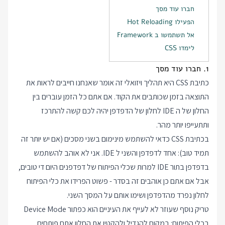
חברו עוד מסך
הפעילו Hot Reloading
אל תשתמשו ב Framework
לימדו CSS
1. חברו עוד מסך
כתיבת CSS היא תהליך ויזואלי זה אומר שאנחנו חייבים לראות את
התוצאה בזמן שכותבים את הקוד. אם אתם כל הזמן עוברים בין
החלון של ה IDE לחלון של הדפדפן יהיה לכם קשה להתרכז
ותתעייפו יותר מהר.
בכתיבת CSS כדאי להשתמש מינימום בשני מסכים (אם יש יותר זה
תמיד טוב): אחד לדפדפן והשני ל IDE. אני לא אוהב להשתמש
בדפדפן בתור IDE למרות שכלי הפיתוח של דפדפנים היום די טובים,
אבל אם אתם כן אוהבים זה בסדר - פשוט הפרידו את כלי הפיתוח
לחלון נפרד מהדפדפן ושימו אותם על המסך השני.
טריק נוסף שעוזר לא לעייף את העיניים הוא כפתור Device Mode
בכלי הפיתוח: במקום להגדיל ולהקטין את החלון אתם פותחים