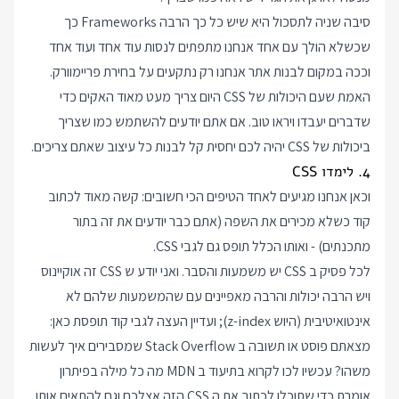
סיבה שניה לתסכול היא שיש כל כך הרבה Frameworks כך
שכשלא הולך עם אחד אנחנו מתפתים לנסות עוד אחד ועוד אחד
וככה במקום לבנות אתר אנחנו רק נתקעים על בחירת פריימוורק.
האמת שעם היכולות של CSS היום צריך מעט מאוד האקים כדי
שדברים יעבדו ויראו טוב. אם אתם יודעים להשתמש כמו שצריך
ביכולות של CSS יהיה לכם יחסית קל לבנות כל עיצוב שאתם צריכים.
4. לימדו CSS
וכאן אנחנו מגיעים לאחד הטיפים הכי חשובים: קשה מאוד לכתוב
קוד כשלא מכירים את השפה (אתם כבר יודעים את זה בתור
מתכנתים) - ואותו הכלל תופס גם לגבי CSS.
לכל פסיק ב CSS יש משמעות והסבר. ואני יודע ש CSS זה אוקיינוס
ויש הרבה יכולות והרבה מאפיינים עם שהמשמעות שלהם לא
אינטואיטיבית (היוש z-index); ועדיין העצה לגבי קוד תופסת כאן:
מצאתם פוסט או תשובה ב Stack Overflow שמסבירים איך לעשות
משהו? עכשיו לכו לקרוא בתיעוד ב MDN מה כל מילה בפיתרון
אומרת כדי שתוכלו לכתוב את ה CSS הזה אצלכם וגם להתאים אותו