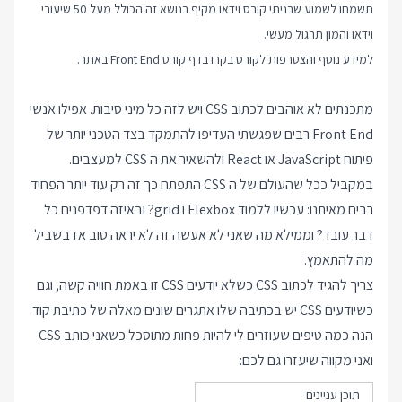
תשמחו לשמוע שבניתי קורס וידאו מקיף בנושא זה הכולל מעל 50 שיעורי
וידאו והמון תרגול מעשי.
למידע נוסף והצטרפות לקורס בקרו בדף
קורס Front End
באתר.
מתכנתים לא אוהבים לכתוב CSS ויש לזה כל מיני סיבות. אפילו אנשי
Front End רבים שפגשתי העדיפו להתמקד בצד הטכני יותר של
פיתוח JavaScript או React ולהשאיר את ה CSS למעצבים.
במקביל ככל שהעולם של ה CSS התפתח כך זה רק עוד יותר הפחיד
רבים מאיתנו: עכשיו ללמוד Flexbox ו grid? ובאיזה דפדפנים כל
דבר עובד? וממילא מה שאני לא אעשה זה לא יראה טוב אז בשביל
מה להתאמץ.
צריך להגיד לכתוב CSS כשלא יודעים CSS זו באמת חוויה קשה, וגם
כשיודעים CSS יש בכתיבה שלו אתגרים שונים מאלה של כתיבת קוד.
הנה כמה טיפים שעוזרים לי להיות פחות מתוסכל כשאני כותב CSS
ואני מקווה שיעזרו גם לכם:
תוכן עניינים