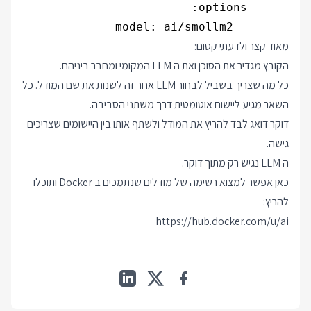
        model: ai/smollm2

מאוד קצר ולדעתי קסום:
הקובץ מגדיר את הסוכן ואת ה LLM המקומי ומחבר ביניהם.
כל מה שצריך בשביל לבחור LLM אחר זה לשנות את שם המודל. כל
השאר מגיע ליישום אוטומטית דרך משתני הסביבה.
דוקר דואג לבד להריץ את המודל ולשתף אותו בין היישומים שצריכים
גישה.
ה LLM נגיש רק מתוך דוקר.
כאן אפשר למצוא רשימה של מודלים שנתמכים ב Docker ותוכלו
להריץ:
https://hub.docker.com/u/ai