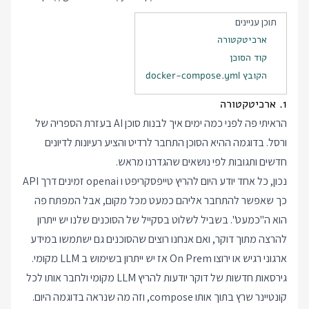
תוכן עניינים
ארכיטקטורה
קוד הסוכן
הקובץ docker-compose.yml
1. ארכיטקטורה
הראיתי פה לפני כמה ימים
איך לבנות סוכן AI בעזרת הספריה של
ורסל
. בדוגמה ההיא הסוכן התחבר לרדיט והציע רעיונות לדיונים
חדשים ותגובות לפי נושאים שהגדרנו מראש.
נכון, כל אחד יודע היום להריץ טייפסקריפט ו openai זמינים דרך API
כך שאפשר להתחבר אליהם כמעט מכל מקום, אבל המפתח פה
הוא ה"כמעט". בשביל לשלוט בסקייל של הסוכנים שלנו יש ייתרון
להרצה מתוך דוקר, ואם אנחנו רוצים שהסוכנים גם ישתמשו במידע
ארגוני רגיש או ירוצו On Prem אז יש ייתרון בשימוש ב LLM מקומי.
גירסאות חדשות של דוקר יודעות להריץ LLM מקומי ולחבר אותו לכל
קונטיינר שרץ בתוך אותו compose, וזה מה שנראה בדוגמה היום.